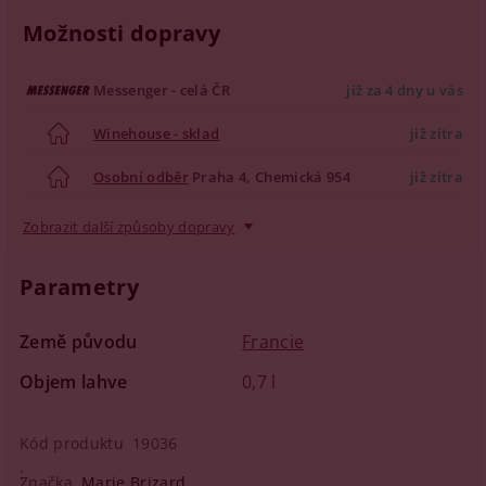
Možnosti dopravy
Messenger - celá ČR
již za 4 dny u vás
Winehouse - sklad
již zítra
Osobní odběr
Praha 4, Chemická 954
již zítra
Zobrazit další způsoby dopravy
Parametry
Země původu
Francie
Objem lahve
0,7 l
Kód produktu
19036
Značka
Marie Brizard