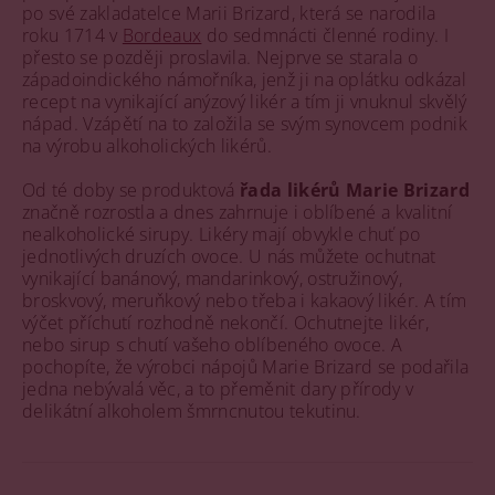
po své zakladatelce Marii Brizard, která se narodila
roku 1714 v
Bordeaux
do sedmnácti členné rodiny. I
přesto se později proslavila. Nejprve se starala o
západoindického námořníka, jenž ji na oplátku odkázal
recept na vynikající anýzový likér a tím ji vnuknul skvělý
nápad. Vzápětí na to založila se svým synovcem podnik
na výrobu alkoholických likérů.
Od té doby se produktová
řada likérů Marie Brizard
značně rozrostla a dnes zahrnuje i oblíbené a kvalitní
nealkoholické sirupy. Likéry mají obvykle chuť po
jednotlivých druzích ovoce. U nás můžete ochutnat
vynikající banánový, mandarinkový, ostružinový,
broskvový, meruňkový nebo třeba i kakaový likér. A tím
výčet příchutí rozhodně nekončí. Ochutnejte likér,
nebo sirup s chutí vašeho oblíbeného ovoce. A
pochopíte, že výrobci nápojů Marie Brizard se podařila
jedna nebývalá věc, a to přeměnit dary přírody v
delikátní alkoholem šmrncnutou tekutinu.