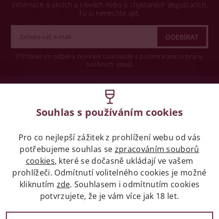
Informace o akcích a slevách nebo o chystaných degustacích.
To si nenechte ujít.
Přihlášením odběru novinek souhlasíte s podmínkami ochrany
osobních údajů
Wine concept s.r.o.
Souhlas s používáním cookies
Legislativa
Pro co nejlepší zážitek z prohlížení webu od vás
Zákaz prodeje alkoholických nápojů osobám
potřebujeme souhlas se
zpracováním souborů
mladších 18 let.
cookies
, které se dočasně ukládají ve vašem
prohlížeči. Odmítnutí volitelného cookies je možné
Naše služby
kliknutím
zde
. Souhlasem i odmítnutím cookies
potvrzujete, že je vám více jak 18 let.
Vše o nákupu