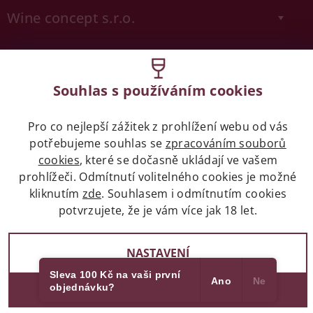
Wine concept s.r.o.
Legislativa
Zákaz prodeje alkoholických nápojů osobám
Souhlas s používáním cookies
mladších 18 let.
Pro co nejlepší zážitek z prohlížení webu od vás
Naše služby
potřebujeme souhlas se
zpracováním souborů
cookies
, které se dočasně ukládají ve vašem
prohlížeči. Odmítnutí volitelného cookies je možné
Vše o nákupu
kliknutím
zde
. Souhlasem i odmítnutím cookies
potvrzujete, že je vám více jak 18 let.
2017 - 2026 © winehouse.cz, všechna práva vyhrazena
NASTAVENÍ
Partneři
Vytvořil Shoptet
Sleva 100 Kč na vaši první
Ano
Ne
objednávku?
SOUHLASÍM