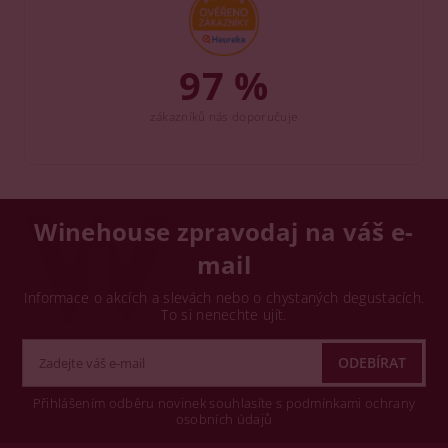
97 %
zákazníků nás doporučuje
Winehouse zpravodaj na váš e-
mail
Informace o akcích a slevách nebo o chystaných degustacích.
To si nenechte ujít.
Přihlášením odběru novinek souhlasíte s podmínkami ochrany
osobních údajů