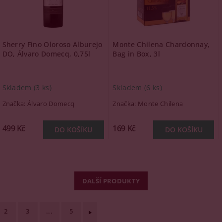
Sherry Fino Oloroso Alburejo
Monte Chilena Chardonnay,
DO, Álvaro Domecq, 0,75l
Bag in Box, 3l
Skladem
(3 ks)
Skladem
(6 ks)
Značka:
Álvaro Domecq
Značka:
Monte Chilena
499 Kč
169 Kč
DALŠÍ PRODUKTY
2
3
...
5