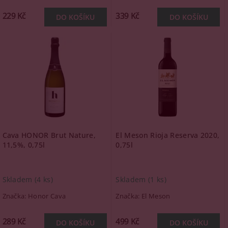
229 Kč
339 Kč
Cava HONOR Brut Nature,
El Meson Rioja Reserva 2020,
11,5%, 0,75l
0,75l
Skladem
(4 ks)
Skladem
(1 ks)
Značka:
Honor Cava
Značka:
El Meson
289 Kč
499 Kč