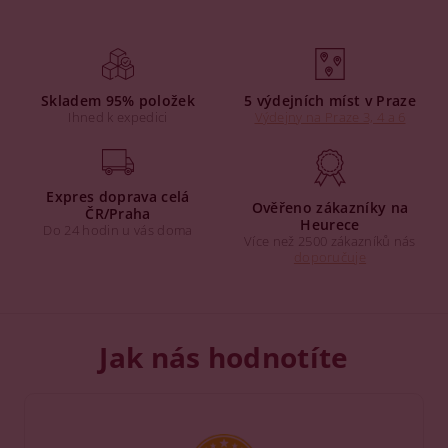
Skladem 95% položek
5 výdejních míst v Praze
Ihned k expedici
Výdejny na Praze 3, 4 a 6
Expres doprava celá
Ověřeno zákazníky na
ČR/Praha
Heurece
Do 24 hodin u vás doma
Více než 2500 zákazníků nás
doporučuje
Jak nás hodnotíte