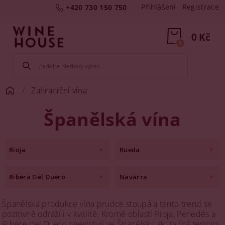
Přihlášení
Registrace
+420 730 150 750
0 Kč
0
Zahraniční vína
Španělská vína
Rioja
Rueda
Ribera Del Duero
Navarra
Španělská produkce vína prudce stoupá a tento trend se
pozitivně odráží i v kvalitě. Kromě oblastí Rioja, Penedés a
Ribere del Duero neexistují ve Španělsku skutečná terroirs