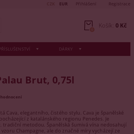
CZK
EUR
Přihlášení
Registrace
Košík:
0 Kč
0
PŘÍSLUŠENSTVÍ
DÁRKY
alau Brut, 0,75l
 hodnocení
tá Cava, elegantního, čistého stylu. Cava je španělské
pocházející z katalánského regionu Penedes. Je
. tradiční metodou. Španělská šumivá vína nedosahují
 vzoru Champagne, ale do značné míry vycházejí ze