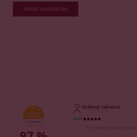
PŘIDAT HODNOCENÍ
Ověřený zákazník
7. 8. 2026
100%
Pro: Velmi rychle dodani 
97 %