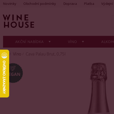
Novinky
Obchodní podmínky
Doprava
Platba
Výdejní
AKČNÍ NABÍDKA
VÍNO
ALKOH
Víno
Cava Palau Brut, 0,75l