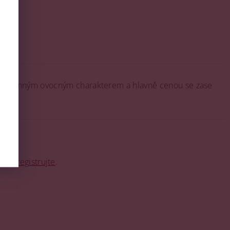
o
 příjemným ovocným charakterem a hlavně cenou se zase
o se
registrujte
.