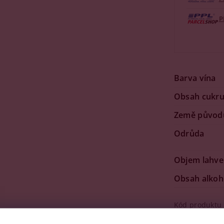
P
Barva vína
Obsah cukr
Země původ
Odrůda
Objem lahve
Obsah alkoh
Kód produktu
Značka
Mont 