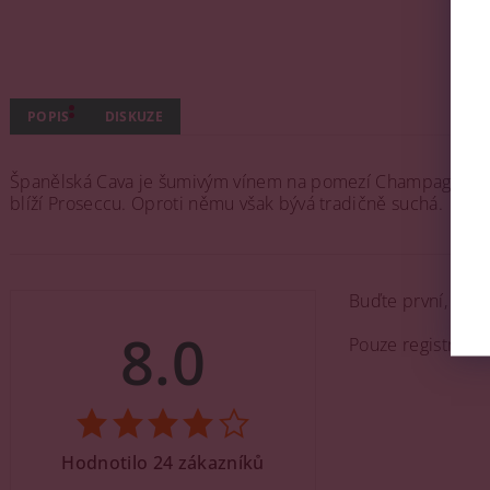
POPIS
DISKUZE
Španělská Cava je šumivým vínem na pomezí Champagne a P
blíží Proseccu. Oproti němu však bývá tradičně suchá.
Buďte první, kdo 
8.0
Pouze registrova
Hodnotilo 24 zákazníků