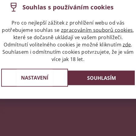
Kategorie
Vín
Souhlas s používáním cookies
Dotaz
Pro co nejlepší zážitek z prohlížení webu od vás
potřebujeme souhlas se
zpracováním souborů cookies
,
které se dočasně ukládají ve vašem prohlížeči.
Odmítnutí volitelného cookies je možné kliknutím
zde
.
rosecca. Technologií výroby se blíží Champagne, měkkosti,
Souhlasem i odmítnutím cookies potvrzujete, že je vám
více jak 18 let.
NASTAVENÍ
SOUHLASÍM
napíše příspěvek k této položce.
ní uživatelé mohou vkládat příspěvky. Prosím
přihlaste se
neb