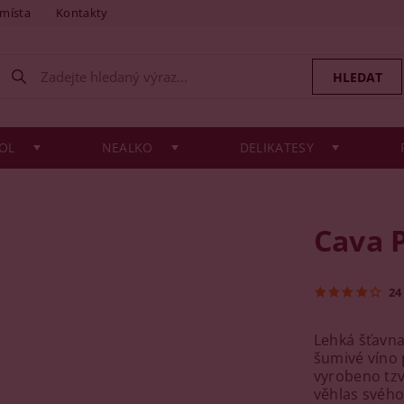
 místa
Kontakty
OL
NEALKO
DELIKATESY
Cava P
24
Lehká šťavna
šumivé víno 
vyrobeno tzv
věhlas svého