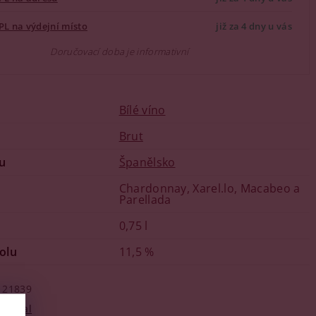
PL na výdejní místo
již za 4 dny u vás
Doručovací doba je informativní
Bílé víno
u
Brut
u
Španělsko
Chardonnay, Xarel.lo, Macabeo a
Parellada
0,75 l
olu
11,5 %
21839
Marcal