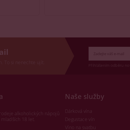
ail
 To si nenechte ujít.
Přihlášením odběru no
a
Naše služby
Dárková vína
rodeje alkoholických nápojů
mladších 18 let.
Degustace vín
Víno na svatbu