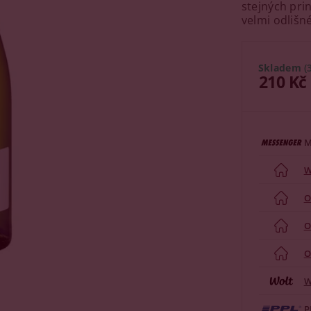
stejných prin
velmi odlišn
Skladem
(
210 Kč
M
W
O
O
O
W
P