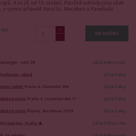
cipů. A to již od 19. století. Použité odrůdy jsou však
é, v tomto případě Xarel.lo, Macabeo a Parellada.
3 ks)
essenger - celá ČR
již za 4 dny u vás
inehouse - sklad
již za 3 dny
sobní odběr
Praha 4, Chemická 954
již za 3 dny
dběrné místo
Praha 3, Lucemburská 11
již za 3 dny
dběrné místo
Říčany, Barákova 237/8
již za 3 dny
olt express - Praha 🔥
již za 3 dny u vás
PL na adresu
již za 4 dny u vás