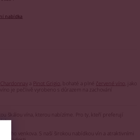
ní nabídka
e
Chardonnay
a
Pinot Grigio
, bohaté a plné
červené víno
, jako
 víno je pečlivě vyrobeno s důrazem na zachování
 škálou vína, kterou nabízíme. Pro ty, kteří preferují
 dobu.
alského venkova. S naší širokou nabídkou vín a atraktivními
í a radosti.