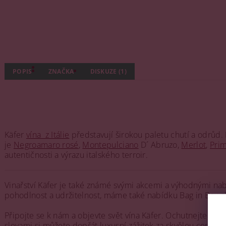
POPIS
ZNAČKA
DISKUZE (1)
Käfer
vína z Itálie
představují širokou paletu chutí a odrůd.
je
Negroamaro rosé
,
Montepulciano
D´ Abruzo,
Merlot
,
Prim
autentičnosti a výrazu italského terroir.
Vinařství Käfer je také známé svými akcemi a výhodnými nabí
pohodlnost a udržitelnost, máme také nabídku Bag in Box sl
Připojte se k nám a objevte svět vína Käfer. Ochutnejte špič
slevami si můžete dopřát luxusní zážitek za skvělou cenu. V