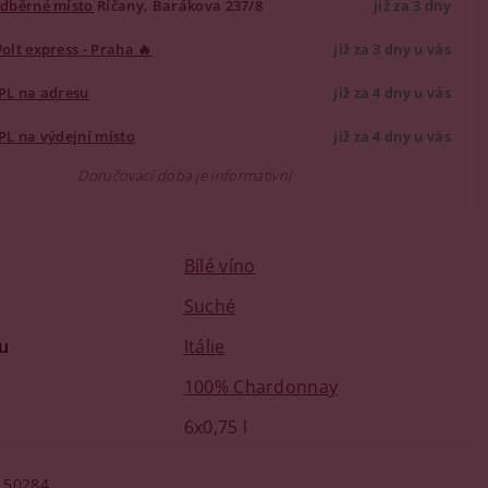
dběrné místo
Říčany, Barákova 237/8
již za 3 dny
olt express - Praha 🔥
již za 3 dny u vás
PL na adresu
již za 4 dny u vás
PL na výdejní místo
již za 4 dny u vás
Doručovací doba je informativní
Bílé víno
u
Suché
u
Itálie
100% Chardonnay
6x0,75 l
50284