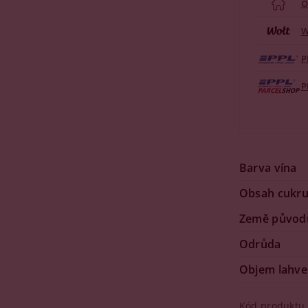
O
W
P
P
Barva vína
Obsah cukr
Země původ
Odrůda
Objem lahve
Kód produktu