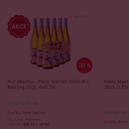
Kód:
50171
–33 %
4+2 zdarma - Peter Mertes Shhh It´s
Peter Merte
Riesling 2025, 6x0,75l
2025, 0,75l
Skladem
(11 ks)
Skladem
(4 
Značka:
Peter Mertes
Původně:
1 314 Kč
Značka:
Peter
Ušetříte
:
438 Kč (–33 %)