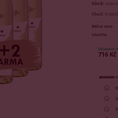
Vůně:
ovocná
Chuť:
tropick
Běžná cena
Ušetříte
Skladem
(
716 Kč
M
W
O
O