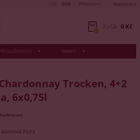
CZK
EUR
Přihlášení
Registrace
Košík:
0 Kč
0
PŘÍSLUŠENSTVÍ
DÁRKY
 Chardonnay Trocken, 4+2
a, 6x0,75l
 hodnocení
 slámově žlutá