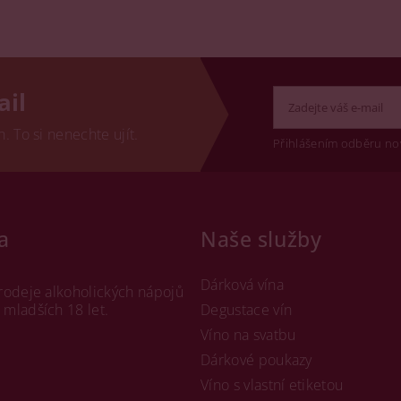
ail
 To si nenechte ujít.
Přihlášením odběru no
a
Naše služby
Dárková vína
rodeje alkoholických nápojů
mladších 18 let.
Degustace vín
Víno na svatbu
Dárkové poukazy
Víno s vlastní etiketou