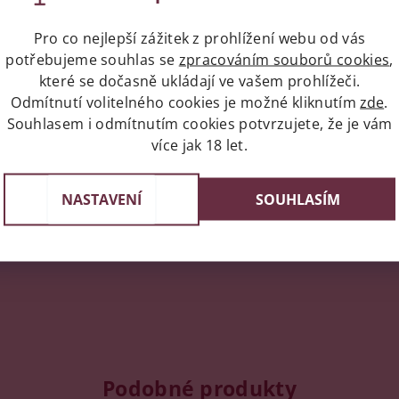
Pro co nejlepší zážitek z prohlížení webu od vás
potřebujeme souhlas se
zpracováním souborů cookies
,
ní uživatelé mohou vkládat příspěvky. Prosím
přihlaste se
neb
které se dočasně ukládají ve vašem prohlížeči.
Odmítnutí volitelného cookies je možné kliknutím
zde
.
Souhlasem i odmítnutím cookies potvrzujete, že je vám
rusalémová
22.2.2023 19:43
více jak 18 let.
bré,komunikace a dodání...o k
NASTAVENÍ
SOUHLASÍM
Podobné produkty