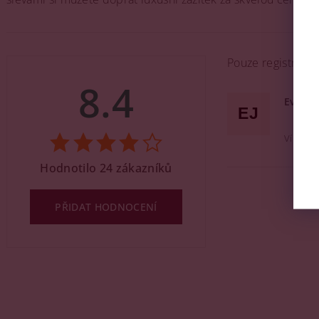
Pouze registrova
8.4
Eva Je
EJ
Víno do
Hodnotilo 24 zákazníků
PŘIDAT HODNOCENÍ