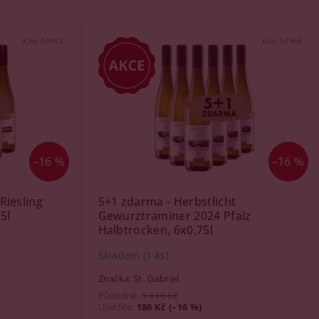
Kód:
54963
Kód:
54964
–16 %
–16 %
Riesling
5+1 zdarma - Herbstlicht
5l
Gewurztraminer 2024 Pfalz
Halbtrocken, 6x0,75l
Skladem
(1 ks)
Značka:
St. Gabriel
Původně:
1 116 Kč
Ušetříte
:
186 Kč (–16 %)