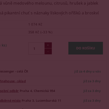
 vůně medového melounu, citrusů, hrušek a jablek
á pikantní chuť s náznaky lískových oříšků a broskví
1 074 Kč
358 Kč
(–33 %)
4 ks)
essenger - celá ČR
již za 4 dny u vás
inehouse - sklad
již za 3 dny
sobní odběr
Praha 4, Chemická 954
již za 3 dny
dběrné místo
Praha 3, Lucemburská 11
již za 3 dny