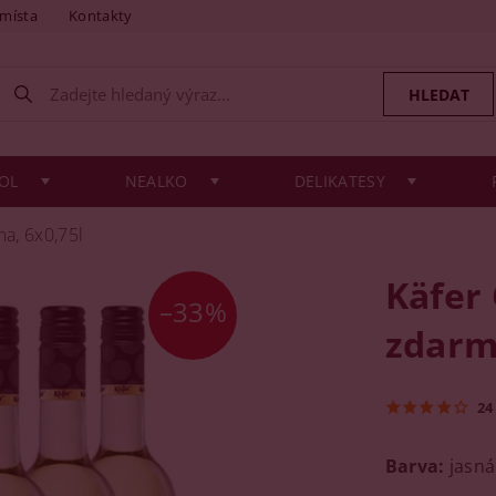
 místa
Kontakty
OL
NEALKO
DELIKATESY
a, 6x0,75l
Käfer
–33%
zdarm
24
Barva:
jasná