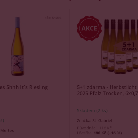
Kód:
54096
s Shhh It´s Riesling
5+1 zdarma - Herbstlicht 
2025 Pfalz Trocken, 6x0,7
Skladem
(2 ks)
ks)
Značka:
St. Gabriel
Původně:
1 116 Kč
 Mertes
Ušetříte
:
186 Kč (–16 %)