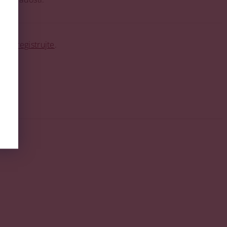
o se
registrujte
.