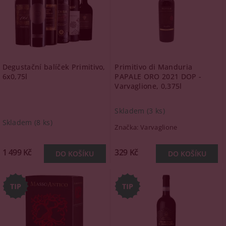
Degustační balíček Primitivo,
Primitivo di Manduria
6x0,75l
PAPALE ORO 2021 DOP -
Varvaglione, 0,375l
Skladem
(3 ks)
Skladem
(8 ks)
Značka:
Varvaglione
1 499 Kč
329 Kč