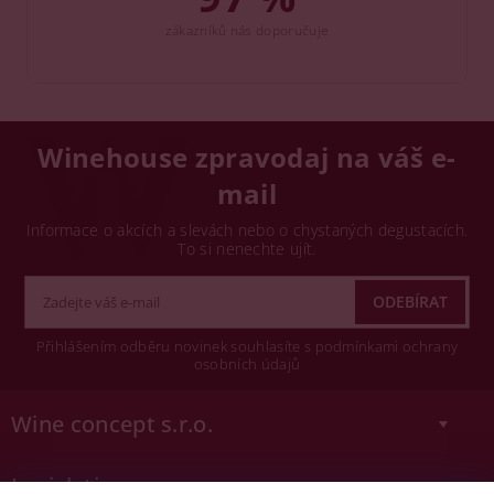
zákazníků nás doporučuje
Winehouse zpravodaj na váš e-
mail
Informace o akcích a slevách nebo o chystaných degustacích.
To si nenechte ujít.
Přihlášením odběru novinek souhlasíte s podmínkami ochrany
osobních údajů
Wine concept s.r.o.
Legislativa