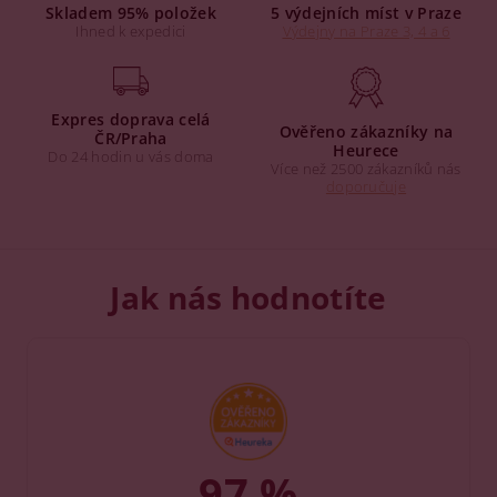
Skladem 95% položek
5 výdejních míst v Praze
Ihned k expedici
Výdejny na Praze 3, 4 a 6
Expres doprava celá
Ověřeno zákazníky na
ČR/Praha
Heurece
Do 24 hodin u vás doma
Více než 2500 zákazníků nás
doporučuje
Jak nás hodnotíte
97 %