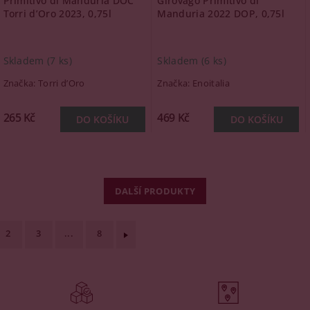
Primitivo di Manduria DOC
Girovago Primitivo di
Torri d’Oro 2023, 0,75l
Manduria 2022 DOP, 0,75l
Skladem
(7 ks)
Skladem
(6 ks)
Značka:
Torri d’Oro
Značka:
Enoitalia
265 Kč
469 Kč
DALŠÍ PRODUKTY
2
3
...
8