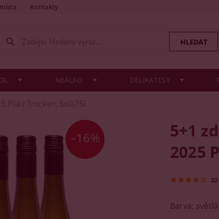
 místa
Kontakty
OL
NEALKO
DELIKATESY
5 Pfalz Trocken, 6x0,75l
5+1 zd
–16%
2025 P
22
Barva: světlá