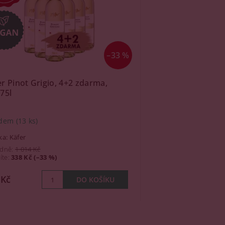
–33 %
r Pinot Grigio, 4+2 zdarma,
75l
adem
(13 ks)
ka:
Käfer
dně:
1 014 Kč
íte
:
338 Kč (–33 %)
 Kč