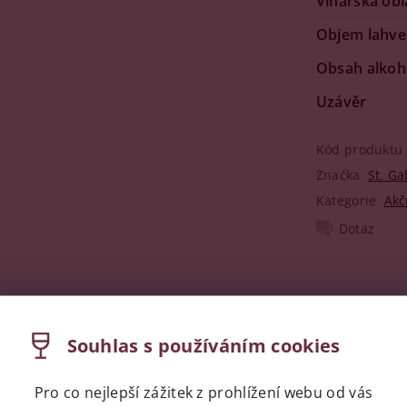
Vinařská obl
Objem lahve
Obsah alkoh
Uzávěr
Kód produktu
Značka
St. Ga
Kategorie
Akč
Dotaz
Souhlas s používáním cookies
ní uživatelé mohou vkládat příspěvky. Prosím
přihlaste se
neb
Pro co nejlepší zážitek z prohlížení webu od vás