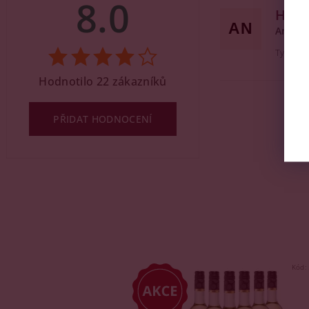
8.0
Herbs
AN
Arnoš
Typycké
Hodnotilo 22 zákazníků
PŘIDAT HODNOCENÍ
Kód: