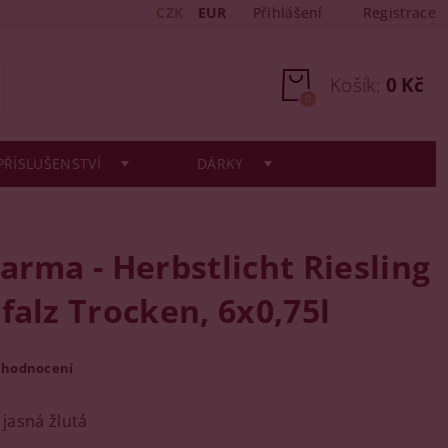
CZK
EUR
Přihlášení
Registrace
Košík:
0 Kč
0
PŘÍSLUŠENSTVÍ
DÁRKY
arma - Herbstlicht Riesling
falz Trocken, 6x0,75l
 hodnocení
 jasná žlutá