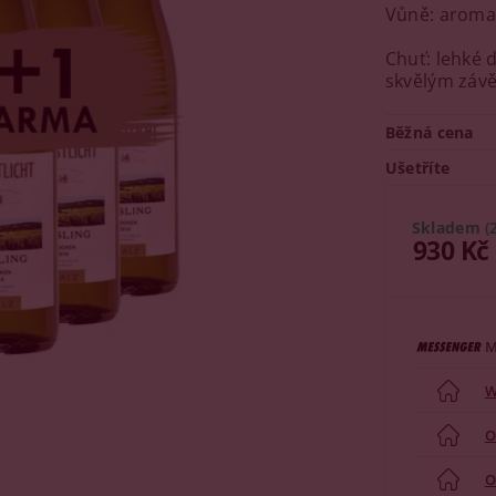
Vůně: aroma
Chuť: lehké 
skvělým záv
Běžná cena
Ušetříte
Skladem
(
930 Kč
M
W
O
O