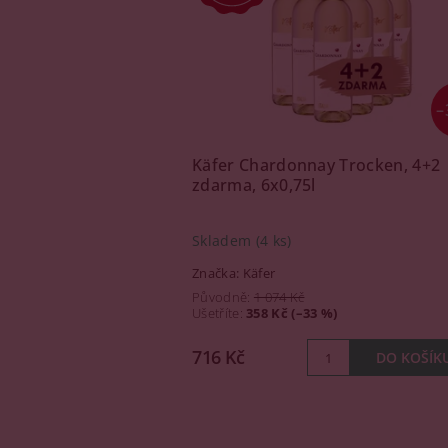
–
Käfer Chardonnay Trocken, 4+2
zdarma, 6x0,75l
Skladem
(4 ks)
Značka:
Käfer
Původně:
1 074 Kč
Ušetříte
:
358 Kč (–33 %)
716 Kč