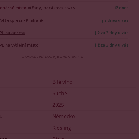
dběrné místo
Říčany, Barákova 237/8
již dnes
olt express - Praha 🔥
již dnes u vás
PL na adresu
již za 3 dny u vás
PL na výdejní místo
již za 3 dny u vás
Doručovací doba je informativní
Bílé víno
u
Suché
2025
u
Německo
Riesling