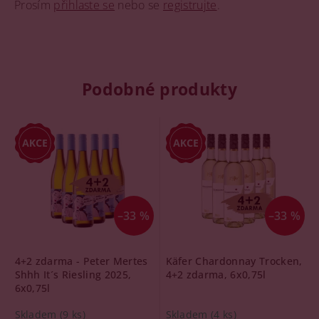
Prosím
přihlaste se
nebo se
registrujte
.
Podobné produkty
–33 %
–33 %
4+2 zdarma - Peter Mertes
Käfer Chardonnay Trocken,
Shhh It´s Riesling 2025,
4+2 zdarma, 6x0,75l
6x0,75l
Skladem
(9 ks)
Skladem
(4 ks)