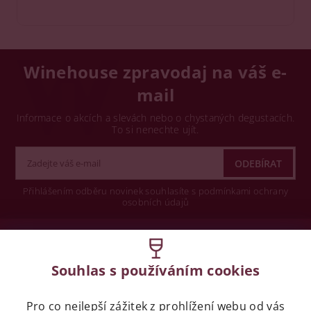
Winehouse zpravodaj na váš e-
mail
Informace o akcích a slevách nebo o chystaných degustacích.
To si nenechte ujít.
Přihlášením odběru novinek souhlasíte s podmínkami ochrany
osobních údajů
Wine concept s.r.o.
Souhlas s používáním cookies
Legislativa
Pro co nejlepší zážitek z prohlížení webu od vás
Zákaz prodeje alkoholických nápojů osobám