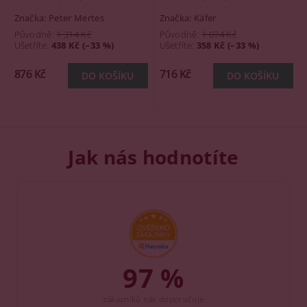
Značka:
Peter Mertes
Značka:
Käfer
Původně:
1 314 Kč
Původně:
1 074 Kč
Ušetříte
:
438 Kč (–33 %)
Ušetříte
:
358 Kč (–33 %)
876 Kč
716 Kč
Jak nás hodnotíte
97 %
zákazníků nás doporučuje