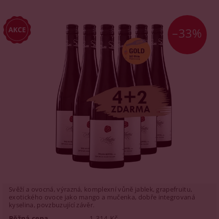
–33%
Svěží a ovocná, výrazná, komplexní vůně jablek, grapefruitu,
exotického ovoce jako mango a mučenka, dobře integrovaná
kyselina, povzbuzující závěr.
Běžná cena
1 314 Kč