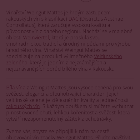
Vinařství Weingut Mattes je hrdým zástupcem
rakouských vín s klasifikací
DAC
(Districtus Austriae
Controllatus), která zaručuje vysokou kvalitu a
původnost vín z daného regionu. Nachází se v malebné
oblasti
Weinviertel
, která je proslulá svou
vinohradnickou tradicí a úrodnými půdami pro výrobu
lahodného vína. Vinařství Weingut Mattes se
specializuje na produkci výjimečného
Veltlínského
zeleného
, který je jedním z nejznámějších a
nejuznávanějších odrůd bílého vína v Rakousku.
Bílá vína
z Weingut Mattes jsou vysoce ceněná pro svou
svěžest, eleganci a dlouhotrvající charakter. Jejich
veltlínské zelené je ztělesněním kvality a jedinečnosti
rakouských vín
. S každým douškem si můžete vychutnat
plnost ovocné chuti, lehkou kořenitost a svěžest, která
vytváří nezapomenutelný zážitek z ochutnávky.
Zveme vás, abyste se připojili k nám na cestě
objevování vín značky Weingut Mattes. Přijďte navštívit