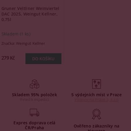
Gruner Veltliner Weinviertel
DAC 2025, Weingut Kellner,
0,75l
Skladem
(1 ks)
Značka:
Weingut Kellner
279 Kč
Skladem 95% položek
5 výdejních míst v Praze
Ihned k expedici
Výdejny na Praze 3, 4 a 6
Expres doprava celá
Ověřeno zákazníky na
ČR/Praha
Heurece