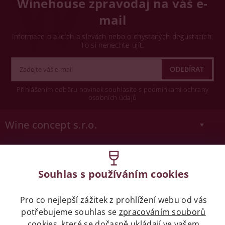
Winehouse zpravodaj na váš e-
mail
Informace o akcích a slevách nebo o chystaných degustacích.
To si nenechte ujít.
Přihlášením odběru novinek souhlasíte s podmínkami ochrany
osobních údajů
Wine concept s.r.o.
Legislativa
Souhlas s používáním cookies
Zákaz prodeje alkoholických nápojů osobám
mladších 18 let.
Pro co nejlepší zážitek z prohlížení webu od vás
potřebujeme souhlas se
zpracováním souborů
Naše služby
cookies
, které se dočasně ukládají ve vašem