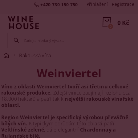
Přihlášení
Registrace
+420 730 150 750
0 Kč
0
Rakouská vína
Weinviertel
Víno z oblasti Weinviertel tvoří asi třetinu celkové
rakouské produkce.
Zdejší vinice zaujímají rozlohu cca
18.000 hektarů a patří tak k
největší rakouské vinařské
oblasti.
Region Weinviertel je specifický výrobou převážně
bílých vín.
K typickým odrůdám této oblasti patří
Veltlínské zelené
, dále elegantní
Chardonnay a
Rulandské bílé.