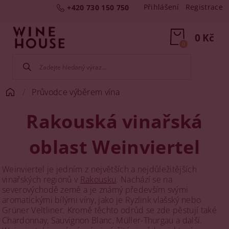
Přihlášení
Registrace
+420 730 150 750
0 Kč
0
Průvodce výběrem vína
Rakouská vinařská
oblast Weinviertel
Weinviertel je jedním z největších a nejdůležitějších
vinařských regionů v
Rakousku
. Nachází se na
severovýchodě země a je známý především svými
aromatickými bílými víny, jako je Ryzlink vlašský nebo
Grüner Veltliner. Kromě těchto odrůd se zde pěstují také
Chardonnay, Sauvignon Blanc, Müller-Thurgau a další.