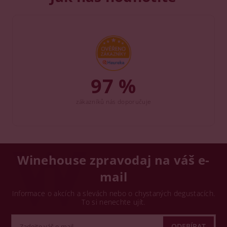
97 %
zákazníků nás doporučuje
Winehouse zpravodaj na váš e-
mail
Informace o akcích a slevách nebo o chystaných degustacích.
To si nenechte ujít.