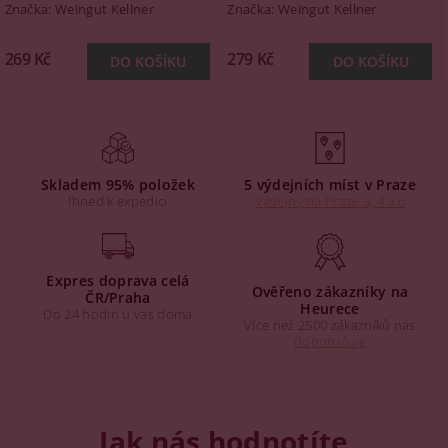
Značka:
Weingut Kellner
Značka:
Weingut Kellner
269 Kč
279 Kč
Skladem 95% položek
5 výdejních míst v Praze
Ihned k expedici
Výdejny na Praze 3, 4 a 6
Expres doprava celá
Ověřeno zákazníky na
ČR/Praha
Heurece
Do 24 hodin u vás doma
Více než 2500 zákazníků nás
doporučuje
Jak nás hodnotíte