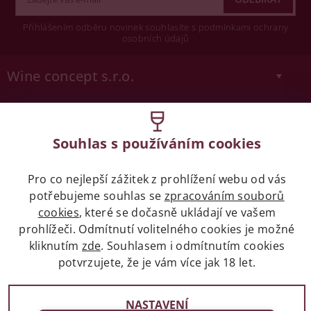
Přihlášením odběru novinek souhlasíte s podmínkami ochrany
osobních údajů
Wine concept s.r.o.
Legislativa
Souhlas s používáním cookies
Zákaz prodeje alkoholických nápojů osobám
mladších 18 let.
Pro co nejlepší zážitek z prohlížení webu od vás
potřebujeme souhlas se
zpracováním souborů
Naše služby
cookies
, které se dočasně ukládají ve vašem
prohlížeči. Odmítnutí volitelného cookies je možné
Vše o nákupu
kliknutím
zde
. Souhlasem i odmítnutím cookies
potvrzujete, že je vám více jak 18 let.
NASTAVENÍ
2017 - 2026 © winehouse.cz, všechna práva vyhrazena