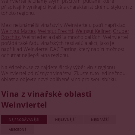
Weinviertel je známý svými písčitými půdami, které
přispívají k vynikající kvalitě a charakteristickému stylu vín z
tohoto regionu.
Mezi nejznámější vinařství v Weinviertelu patří například
Weingut Mattes
,
Weingut Prechtl
,
Weingut Kellner
,
Gruber
Röschitz
, Weinrieder a další.a mnoho dalších. Weinviertel
pořádá také řadu vinařských festivalů a akcí, jako je
například Weinviertel DAC Tasting, který nabízí možnost
ochutnat nejlepší vína regionu.
Na Winehouse.cz najdete široký výběr vín z regionu
Weinviertel od různých vinařství. Zkuste tuto jedinečnou
oblast a objevte nové oblíbené víno pro svou sbírku.
Vína z vinařské oblasti
Weinviertel
NEJPRODÁVANĚJŠÍ
NEJLEVNĚJŠÍ
NEJDRAŽŠÍ
ABECEDNĚ