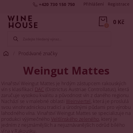
Přihlášení
Registrace
+420 730 150 750
0 Kč
0
Prodávané značky
Weingut Mattes
Vinařství Weingut Mattes je hrdým zástupcem rakouských
vín s klasifikací
DAC
(Districtus Austriae Controllatus), která
zaručuje vysokou kvalitu a původnost vín z daného regionu.
Nachází se v malebné oblasti
Weinviertel
, která je proslulá
svou vinohradnickou tradicí a úrodnými půdami pro výrobu
lahodného vína. Vinařství Weingut Mattes se specializuje na
produkci výjimečného
Veltlínského zeleného
, který je
jedním z nejznámějších a nejuznávanějších odrůd bílého
vína v Rakousku.