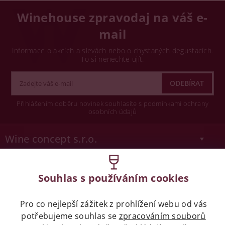
Winehouse zpravodaj na váš e-
mail
Informace o akcích a slevách nebo o chystaných degustacích.
To si nenechte ujít.
Přihlášením odběru novinek souhlasíte s podmínkami ochrany
osobních údajů
Wine concept s.r.o.
Legislativa
Souhlas s používáním cookies
Zákaz prodeje alkoholických nápojů osobám
mladších 18 let.
Pro co nejlepší zážitek z prohlížení webu od vás
potřebujeme souhlas se
zpracováním souborů