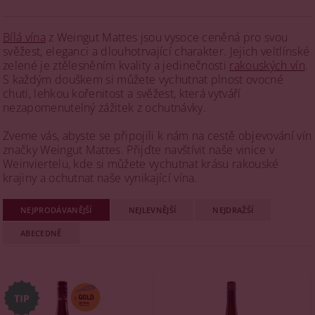
Bílá vína
z Weingut Mattes jsou vysoce ceněná pro svou
svěžest, eleganci a dlouhotrvající charakter. Jejich veltlínské
zelené je ztělesněním kvality a jedinečnosti
rakouských vín
.
S každým douškem si můžete vychutnat plnost ovocné
chuti, lehkou kořenitost a svěžest, která vytváří
nezapomenutelný zážitek z ochutnávky.
Zveme vás, abyste se připojili k nám na cestě objevování vín
značky Weingut Mattes. Přijďte navštívit naše vinice v
Weinviertelu, kde si můžete vychutnat krásu rakouské
krajiny a ochutnat naše vynikající vína.
NEJPRODÁVANĚJŠÍ
NEJLEVNĚJŠÍ
NEJDRAŽŠÍ
ABECEDNĚ