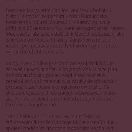
Domaine Marguerite Carillon, vinařství s bohatou
historií a tradicí, se nachází v srdci Burgundska,
konkrétně v oblasti Meursault. Vinařství spravuje
přibližně 27 hektarů vinic, které se rozprostírají nejen v
Meursaultu, ale také v dalších klíčových oblastech, jako
jsou Côte de Nuits a Chablis. Zdejší terroiry jsou
ideální pro pěstování odrůdy Chardonnay, z níž toto
výjimečné Chablis pochází.
Marguerite Carillon je známé pro svůj tradiční, ale
zároveň inovativní přístup k výrobě vína. Vinice jsou
obhospodařovány podle zásad integrovaného
zemědělství, což minimalizuje zásahy do přírodních
procesů a zachovává ekologickou rovnováhu. Ve
sklepích, vytesaných do starých vápencových vrstev,
zrají vína v ideálních podmínkách, což jim dodává
hloubku a komplexnost.
Toto Chablis 1er Cru Beauroy je perfektním
ztělesněním filozofie Domaine Marguerite Carillon –
spojení tradičních hodnot s moderními technikami