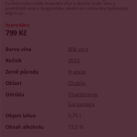
Carillon nabízí svěží, minerální chuť a dlouhý závěr. Víno z
prestižních vinic v Burgundsku, ideální pro milovníky špičkových
bílých vín.
Vyprodáno
799 Kč
Barva vína
Bílé víno
Ročník
2023
Země původu
Francie
Oblast
Chablis
Odrůda
Chardonnay
,
Garganega
Objem lahve
0,75 l
Obsah alkoholu
13,5 %