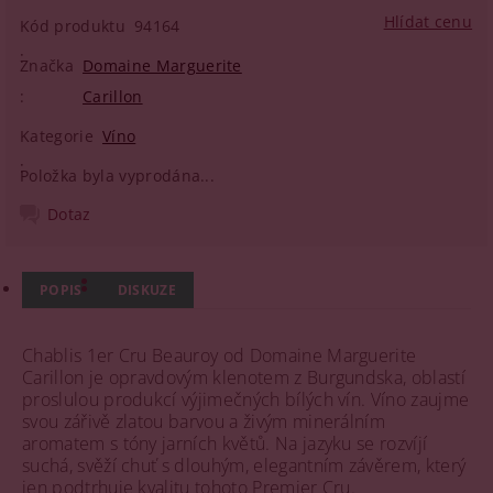
Hlídat cenu
Kód produktu
94164
Značka
Domaine Marguerite
Carillon
Kategorie
Víno
Položka byla vyprodána...
Dotaz
POPIS
DISKUZE
Chablis 1er Cru Beauroy od Domaine Marguerite
Carillon je opravdovým klenotem z Burgundska, oblastí
proslulou produkcí výjimečných bílých vín. Víno zaujme
svou zářivě zlatou barvou a živým minerálním
aromatem s tóny jarních květů. Na jazyku se rozvíjí
suchá, svěží chuť s dlouhým, elegantním závěrem, který
jen podtrhuje kvalitu tohoto Premier Cru.