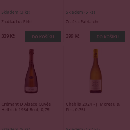
Skladem
(3 ks)
Skladem
(5 ks)
Značka:
Luc Pirlet
Značka:
Patriarche
339 Kč
399 Kč
Crémant D´Alsace Cuvée
Chablis 2024 - J. Moreau &
Helfrich 1934 Brut, 0,75l
Fils, 0,75l
Skladem
(5 ks)
Skladem
(177 ks)