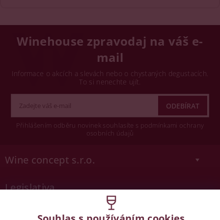
Winehouse zpravodaj na váš e-
mail
Informace o akcích a slevách nebo o chystaných degustacích.
To si nenechte ujít.
Přihlášením odběru novinek souhlasíte s podmínkami ochrany
osobních údajů
Wine concept s.r.o.
Legislativa
Zákaz prodeje alkoholických nápojů osobám
Souhlas s používáním cookies
mladších 18 let.