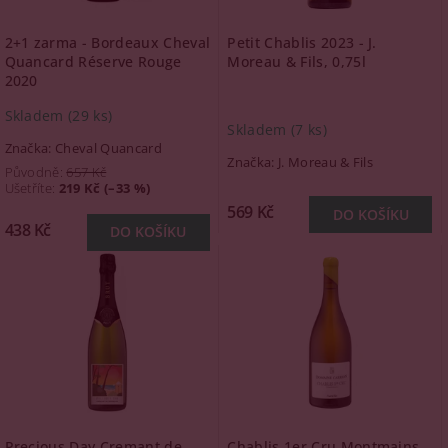
2+1 zarma - Bordeaux Cheval
Petit Chablis 2023 - J.
Quancard Réserve Rouge
Moreau & Fils, 0,75l
2020
Skladem
(29 ks)
Skladem
(7 ks)
Značka:
Cheval Quancard
Značka:
J. Moreau & Fils
Původně:
657 Kč
Ušetříte
:
219 Kč (–33 %)
569 Kč
438 Kč
Precious Day Cremant de
Chablis 1er Cru Montmains