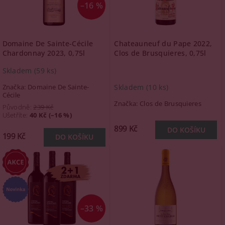
–16 %
Domaine De Sainte-Cécile
Chateauneuf du Pape 2022,
Chardonnay 2023, 0,75l
Clos de Brusquieres, 0,75l
Skladem
(59 ks)
Značka:
Domaine De Sainte-
Skladem
(10 ks)
Cécile
Značka:
Clos de Brusquieres
Původně:
239 Kč
Ušetříte
:
40 Kč (–16 %)
899 Kč
199 Kč
–33 %