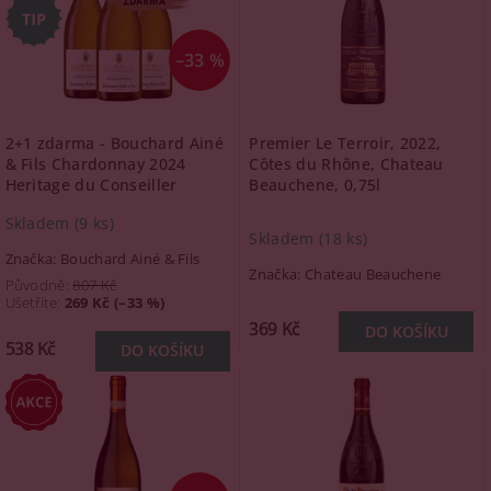
–33 %
2+1 zdarma - Bouchard Ainé
Premier Le Terroir, 2022,
& Fils Chardonnay 2024
Côtes du Rhône, Chateau
Heritage du Conseiller
Beauchene, 0,75l
Skladem
(9 ks)
Skladem
(18 ks)
Značka:
Bouchard Ainé & Fils
Značka:
Chateau Beauchene
Původně:
807 Kč
Ušetříte
:
269 Kč (–33 %)
369 Kč
538 Kč