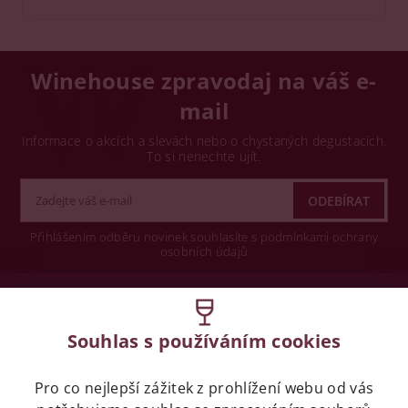
Winehouse zpravodaj na váš e-
mail
Informace o akcích a slevách nebo o chystaných degustacích.
To si nenechte ujít.
Přihlášením odběru novinek souhlasíte s podmínkami ochrany
osobních údajů
Wine concept s.r.o.
Souhlas s používáním cookies
Legislativa
Pro co nejlepší zážitek z prohlížení webu od vás
Zákaz prodeje alkoholických nápojů osobám