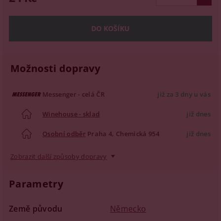
Možnosti dopravy
Messenger - celá ČR
již za 3 dny u vás
Winehouse - sklad
již dnes
Osobní odběr
Praha 4, Chemická 954
již dnes
Zobrazit další způsoby dopravy
Parametry
Země původu
Německo