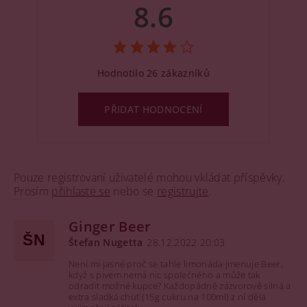
8.6
Hodnotilo 26 zákazníků
PŘIDAT HODNOCENÍ
Pouze registrovaní uživatelé mohou vkládat příspěvky.
Prosím
přihlaste se
nebo se
registrujte
.
Ginger Beer
ŠN
Štefan Nugetta
28.12.2022 20:03
Není mi jasné proč se tahle limonáda jmenuje Beer,
když s pivem nemá nic společného a může tak
odradit možné kupce? Každopádně zázvorově silná a
extra sladká chuť (15g cukru na 100ml) z ní dělá