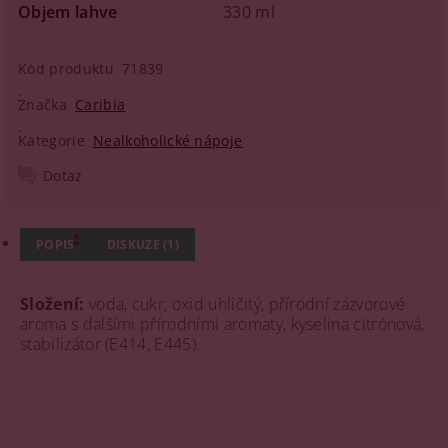
Objem lahve
330 ml
Kód produktu
71839
Značka
Caribia
Kategorie
Nealkoholické nápoje
Dotaz
POPIS
DISKUZE (1)
Složení:
voda, cukr, oxid uhličitý, přírodní zázvorové
aroma s dalšími přírodními aromaty, kyselina citrónová,
stabilizátor (E414, E445).