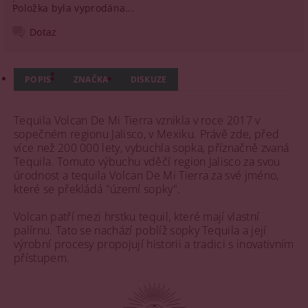
Položka byla vyprodána...
Dotaz
POPIS
ZNAČKA
DISKUZE
Tequila Volcan De Mi Tierra vznikla v roce 2017 v
sopečném regionu Jalisco, v Mexiku. Právě zde, před
více než 200 000 lety, vybuchla sopka, příznačně zvaná
Tequila. Tomuto výbuchu vděčí region Jalisco za svou
úrodnost a tequila Volcan De Mi Tierra za své jméno,
které se překládá "území sopky".
Volcan patří mezi hrstku tequil, které mají vlastní
palírnu. Tato se nachází poblíž sopky Tequila a její
výrobní procesy propojují historii a tradici s inovativním
přístupem.