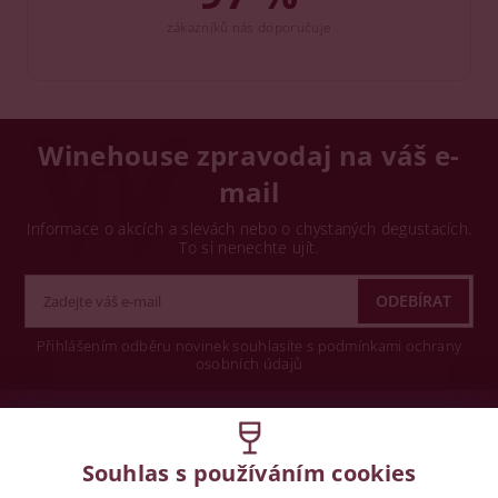
zákazníků nás doporučuje
Winehouse zpravodaj na váš e-
mail
Informace o akcích a slevách nebo o chystaných degustacích.
To si nenechte ujít.
Přihlášením odběru novinek souhlasíte s podmínkami ochrany
osobních údajů
Wine concept s.r.o.
Souhlas s používáním cookies
Legislativa