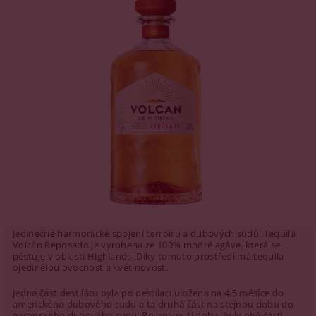
Jedinečné harmonické spojení terroiru a dubových sudů. Tequila
Volcán Reposado je vyrobena ze 100% modré agáve, která se
pěstuje v oblasti Highlands. Díky tomuto prostředí má tequila
ojedinělou ovocnost a květinovost.
Jedna část destilátu byla po destilaci uložena na 4,5 měsíce do
amerického dubového sudu a ta druhá část na stejnou dobu do
evropského dubového sudu. Po uplynutí doby, byly obě části