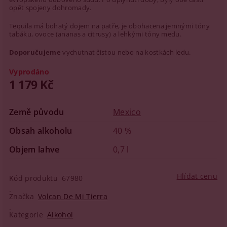
opět spojeny dohromady.
Tequila má bohatý dojem na patře, je obohacena jemnými tóny
tabáku, ovoce (ananas a citrusy) a lehkými tóny medu.
Doporučujeme
vychutnat čistou nebo na kostkách ledu.
Vyprodáno
1 179 Kč
Země původu
Mexico
Obsah alkoholu
40 %
Objem lahve
0,7 l
Hlídat cenu
Kód produktu
67980
Značka
Volcan De Mi Tierra
Kategorie
Alkohol