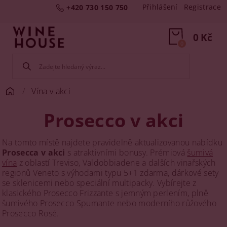
Přihlášení
Registrace
+420 730 150 750
0 Kč
0
Vína v akci
Prosecco v akci
Na tomto místě najdete pravidelně aktualizovanou nabídku
Prosecca v akci
s atraktivními bonusy. Prémiová
šumivá
vína
z oblastí Treviso, Valdobbiadene a dalších vinařských
regionů Veneto s výhodami typu 5+1 zdarma, dárkové sety
se sklenicemi nebo speciální multipacky. Vybírejte z
klasického Prosecco Frizzante s jemným perlením, plně
šumivého Prosecco Spumante nebo moderního růžového
Prosecco Rosé.