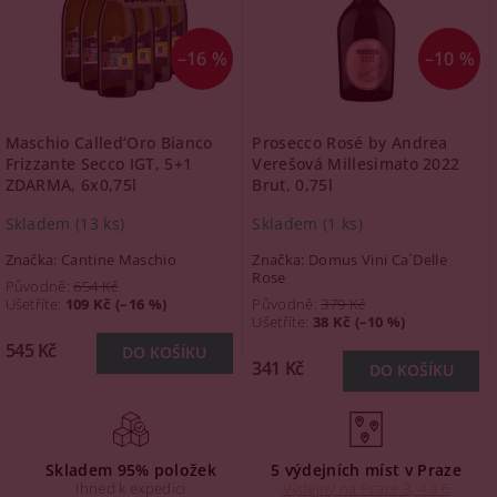
–16 %
–10 %
Maschio Called‘Oro Bianco
Prosecco Rosé by Andrea
Frizzante Secco IGT, 5+1
Verešová Millesimato 2022
ZDARMA, 6x0,75l
Brut, 0,75l
Skladem
(13 ks)
Skladem
(1 ks)
Značka:
Cantine Maschio
Značka:
Domus Vini Ca´Delle
Rose
Původně:
654 Kč
Ušetříte
:
109 Kč (–16 %)
Původně:
379 Kč
Ušetříte
:
38 Kč (–10 %)
545 Kč
341 Kč
Skladem 95% položek
5 výdejních míst v Praze
Ihned k expedici
Výdejny na Praze 3, 4 a 6