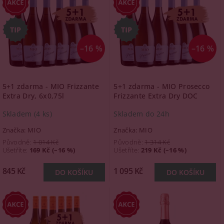
–16 %
–16 %
5+1 zdarma - MIO Frizzante
5+1 zdarma - MIO Prosecco
Extra Dry, 6x0,75l
Frizzante Extra Dry DOC
Skladem
(4 ks)
Skladem do 24h
Značka:
MIO
Značka:
MIO
Původně:
1 014 Kč
Původně:
1 314 Kč
Ušetříte
:
169 Kč (–16 %)
Ušetříte
:
219 Kč (–16 %)
845 Kč
1 095 Kč