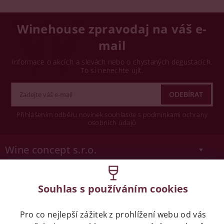
Winehouse zpravodaj na váš e-
mail
Informace o akcích a slevách nebo o chystaných degustacích.
To si nenechte ujít.
Přihlášením odběru novinek souhlasíte s podmínkami ochrany
osobních údajů
Wine concept s.r.o.
Legislativa
Souhlas s používáním cookies
Zákaz prodeje alkoholických nápojů osobám
mladších 18 let.
Pro co nejlepší zážitek z prohlížení webu od vás