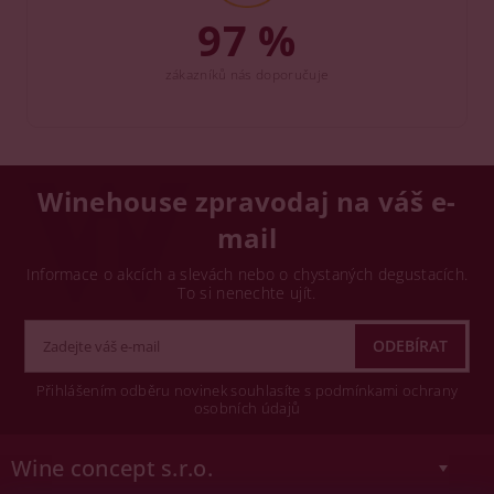
97 %
zákazníků nás doporučuje
Winehouse zpravodaj na váš e-
mail
Informace o akcích a slevách nebo o chystaných degustacích.
To si nenechte ujít.
Přihlášením odběru novinek souhlasíte s podmínkami ochrany
osobních údajů
Wine concept s.r.o.