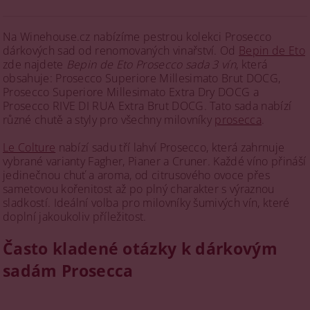
Na Winehouse.cz nabízíme pestrou kolekci Prosecco
dárkových sad od renomovaných vinařství. Od
Bepin de Eto
zde najdete
Bepin de Eto Prosecco sada 3 vín
, která
obsahuje: Prosecco Superiore Millesimato Brut DOCG,
Prosecco Superiore Millesimato Extra Dry DOCG a
Prosecco RIVE DI RUA Extra Brut DOCG. Tato sada nabízí
různé chutě a styly pro všechny milovníky
prosecca
.
Le Colture
nabízí sadu tří lahví Prosecco, která zahrnuje
vybrané varianty Fagher, Pianer a Cruner. Každé víno přináší
jedinečnou chuť a aroma, od citrusového ovoce přes
sametovou kořenitost až po plný charakter s výraznou
sladkostí. Ideální volba pro milovníky šumivých vín, které
doplní jakoukoliv příležitost.
Často kladené otázky k dárkovým
sadám Prosecca