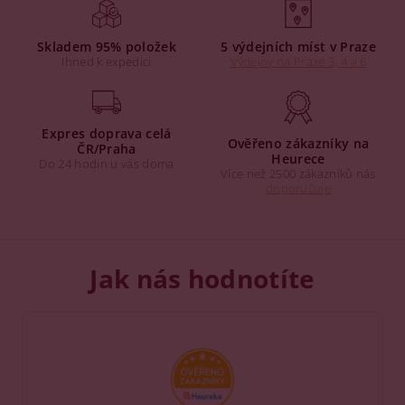
Skladem 95% položek
5 výdejních míst v Praze
Ihned k expedici
Výdejny na Praze 3, 4 a 6
Expres doprava celá
Ověřeno zákazníky na
ČR/Praha
Heurece
Do 24 hodin u vás doma
Více než 2500 zákazníků nás
doporučuje
Jak nás hodnotíte