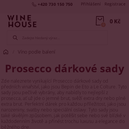
Přihlášení
Registrace
+420 730 150 750
0 Kč
0
Víno podle balení
Prosecco dárkové sady
Zde naleznete vynikající Prosecco dárkové sady od
předních vinařství, jako jsou Bepin de Eto a Le Colture. Tyto
sady jsou pečlivě vybrány, aby nabídly to nejlepší z
prosecca, ať už jde o jemné brut, svěží extra dry nebo plné
extra brut. Perfektní dárek pro každou příležitost, jako jsou
narozeniny, svatby nebo speciální oslavy. Tyto sady jsou
také skvělým způsobem, jak potěšit sebe nebo své blízké v
každodenním životě a přinést trochu luxusu a elegance do
běžného dne.