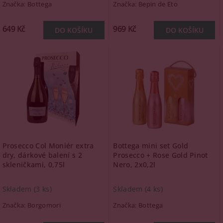
Značka:
Bottega
Značka:
Bepin de Eto
649 Kč
969 Kč
Prosecco Col Moniér extra
Bottega mini set Gold
dry, dárkové balení s 2
Prosecco + Rose Gold Pinot
skleničkami, 0,75l
Nero, 2x0,2l
Skladem
(3 ks)
Skladem
(4 ks)
Značka:
Borgomori
Značka:
Bottega