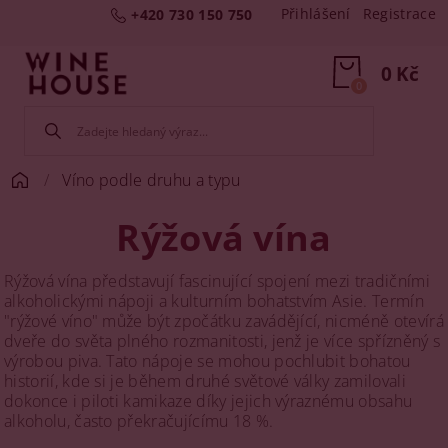
Přihlášení
Registrace
+420 730 150 750
0 Kč
0
Víno podle druhu a typu
Rýžová vína
Rýžová vína představují fascinující spojení mezi tradičními
alkoholickými nápoji a kulturním bohatstvím Asie. Termín
"rýžové víno" může být zpočátku zavádějící, nicméně otevírá
dveře do světa plného rozmanitosti, jenž je více spřízněný s
výrobou piva. Tato nápoje se mohou pochlubit bohatou
historií, kde si je během druhé světové války zamilovali
dokonce i piloti kamikaze díky jejich výraznému obsahu
alkoholu, často překračujícímu 18 %.