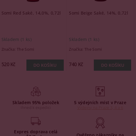
Somi Red Saké, 14,0%, 0,72l
Somi Beige Saké, 14%, 0,72l
Skladem
(1 ks)
Skladem
(1 ks)
Značka:
The Somi
Značka:
The Somi
520 Kč
740 Kč
Skladem 95% položek
5 výdejních míst v Praze
Ihned k expedici
Výdejny na Praze 3, 4 a 6
Expres doprava celá
Ověřeno zákazníky na