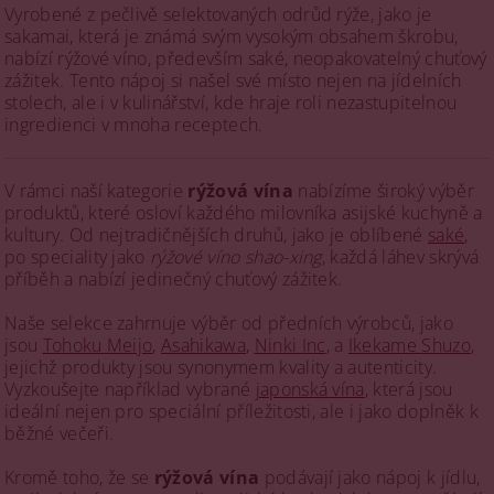
Vyrobené z pečlivě selektovaných odrůd rýže, jako je
sakamai, která je známá svým vysokým obsahem škrobu,
nabízí rýžové víno, především saké, neopakovatelný chuťový
zážitek. Tento nápoj si našel své místo nejen na jídelních
stolech, ale i v kulinářství, kde hraje roli nezastupitelnou
ingredienci v mnoha receptech.
V rámci naší kategorie
rýžová vína
nabízíme široký výběr
produktů, které osloví každého milovníka asijské kuchyně a
kultury. Od nejtradičnějších druhů, jako je oblíbené
saké
,
po speciality jako
rýžové víno shao-xing
, každá láhev skrývá
příběh a nabízí jedinečný chuťový zážitek.
Naše selekce zahrnuje výběr od předních výrobců, jako
jsou
Tohoku Meijo
,
Asahikawa
,
Ninki Inc
, a
Ikekame Shuzo
,
jejichž produkty jsou synonymem kvality a autenticity.
Vyzkoušejte například vybrané
japonská vína
, která jsou
ideální nejen pro speciální příležitosti, ale i jako doplněk k
běžné večeři.
Kromě toho, že se
rýžová vína
podávají jako nápoj k jídlu,