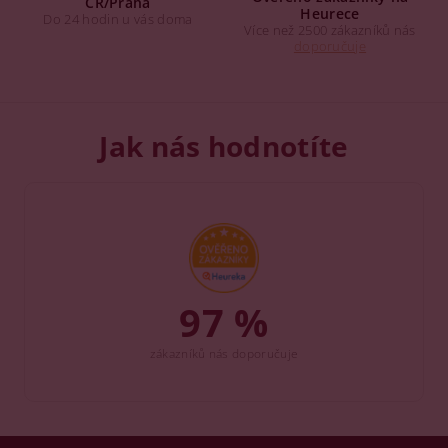
ČR/Praha
Heurece
Do 24 hodin u vás doma
Více než 2500 zákazníků nás
doporučuje
Jak nás hodnotíte
97 %
zákazníků nás doporučuje