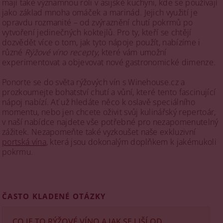
mají také významnou roli v asijské kuchyni, kde se používají
jako základ mnoha omáček a marinád. Jejich využití je
opravdu rozmanité – od zvýraznění chutí pokrmů po
vytvoření jedinečných koktejlů. Pro ty, kteří se chtějí
dozvědět více o tom, jak tyto nápoje použít, nabízíme i
různé
Rýžové víno recepty
, které vám umožní
experimentovat a objevovat nové gastronomické dimenze.
Ponorte se do světa rýžových vín s Winehouse.cz a
prozkoumejte bohatství chutí a vůní, které tento fascinující
nápoj nabízí. Ať už hledáte něco k oslavě speciálního
momentu, nebo jen chcete oživit svůj kulinářský repertoár,
v naší nabídce najdete vše potřebné pro nezapomenutelný
zážitek. Nezapomeňte také vyzkoušet naše exkluzivní
portská vína
, která jsou dokonalým doplňkem k jakémukoli
pokrmu.
ČASTO KLADENÉ OTÁZKY
CO JE TO RÝŽOVÉ VÍNO A JAK SE LIŠÍ OD