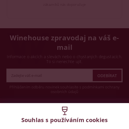
zákazníků nás doporučuje
Winehouse zpravodaj na váš e-
mail
Informace o akcích a slevách nebo o chystaných degustacích.
To si nenechte ujít.
Přihlášením odběru novinek souhlasíte s podmínkami ochrany
osobních údajů
Wine concept s.r.o.
Souhlas s používáním cookies
Legislativa