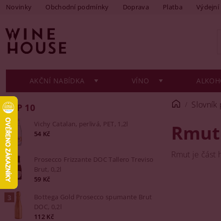
Novinky
Obchodní podmínky
Doprava
Platba
Výdejní
AKČNÍ NABÍDKA
VÍNO
ALKOH
Slovník
TOP 10
Vichy Catalan, perlivá, PET, 1,2l
Rmut
54 Kč
Rmut je část 
Prosecco Frizzante DOC Tallero Treviso
Brut, 0,2l
59 Kč
Bottega Gold Prosecco spumante Brut
DOC, 0,2l
112 Kč