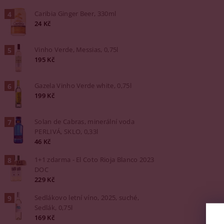
Caribia Ginger Beer, 330ml
24 Kč
Vinho Verde, Messias, 0,75l
195 Kč
Gazela Vinho Verde white, 0,75l
199 Kč
Solan de Cabras, minerální voda
PERLIVÁ, SKLO, 0,33l
46 Kč
1+1 zdarma - El Coto Rioja Blanco 2023
DOC
229 Kč
Sedlákovo letní víno, 2025, suché,
Sedlák, 0,75l
169 Kč