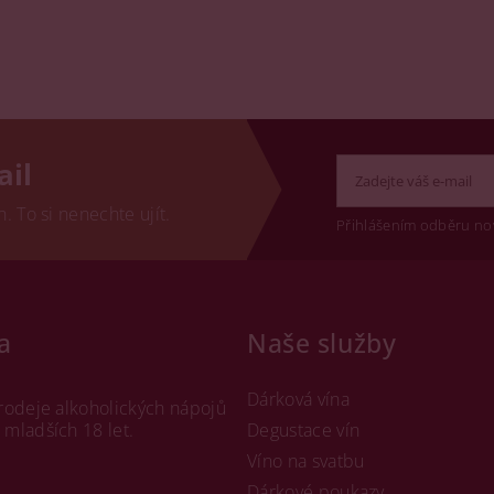
ail
 To si nenechte ujít.
Přihlášením odběru no
a
Naše služby
Dárková vína
rodeje alkoholických nápojů
mladších 18 let.
Degustace vín
Víno na svatbu
Dárkové poukazy