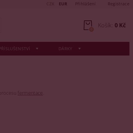
CZK
EUR
Přihlášení
Registrace
Košík:
0 Kč
0
PŘÍSLUŠENSTVÍ
DÁRKY
o procesu
fermentace
.