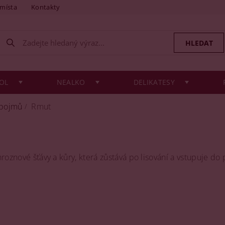
 místa
Kontakty
OL
NEALKO
DELIKATESY
 pojmů
Rmut
hroznové šťávy a kůry, která zůstává po lisování a vstupuje d