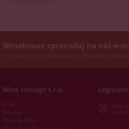
zákazníků nás doporučuje
Winehouse zpravodaj na váš e-m
Informace o akcích a slevách nebo o chystaných degustacích.
Wine concept s.r.o.
Legislativ
O nás
Zákaz p
Aktuality
osobám 
Odběrná místa
Jak nás hodnotíte na heureka.cz