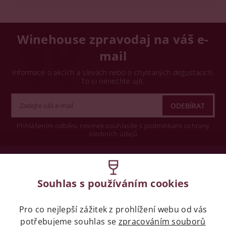
Winehouse zpravodaj na váš e-
mail
Informace o akcích a slevách nebo o chystaných degustacích.
To si nenechte ujít.
Přihlášením odběru novinek souhlasíte s podmínkami ochrany
osobních údajů
Wine concept s.r.o.
Souhlas s používáním cookies
Legislativa
Pro co nejlepší zážitek z prohlížení webu od vás
Zákaz prodeje alkoholických nápojů osobám
potřebujeme souhlas se
mladších 18 let.
zpracováním souborů