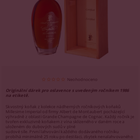
Neohodnoceno
Originální dárek pro oslavence s uvedeným ročníkem 1986
na etiketě.
Skvostný koňak z kolekce nádherných ročníkových koňaků
Millesime Imperial od firmy Albert de Montaubert pocházející
výhradně z oblasti Grande Champagne de Cognac. Každý ročník je
tvořen exkluzivně koňakem z vína sklizeného v daném roce a
uloženém do dubových sudů v plné
sudové síle. První lahvování každého dodávaného ročníku
probíhá minimálně 25 roku po destilaci, zbytek nenalahvovaného