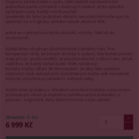
Cognacu zůstává ležet v sudu. Celé období nazrávaní tráví
jednotlivé partie výhradně v dubových sudech až do úplného
vyčerpaní sudu. Každý ročník je před
uvedením do lahví podroben detailní senzualní kontrole a po té
zjemněn na u Cognacu unikátní obsah alkoholi 45%.
Jedná se o jedinečnou sbírku koňaků, ročníky 1944 až do
současnosti.
Každá láhev obsahuje výlučně koňak z daného roku. Pro
kompenzaci ztrát, ke kterým dochází v sudech, kde koňak pomalu
zraje při tzv. podílu andělů, se používá alkohol z téhož roku. Je tak
zajištěno, že každý koňak bude 100% ročníkový.
Koňaky značky Albert de Montaubert, se díky této unikátní
vlastnosti staly jedinečnými doložitelnými testry celé novodobé
historie, utvářené po období II. světové války.
Každá lahev je balena v dřevěné nemořené krabičce s posuvným
průhledným víkem je doplněna certifikovaným dokladem o
původu , originalitě, datu sklizně hroznů a datu plnění.
Skladem
(5 ks)
6 999 Kč