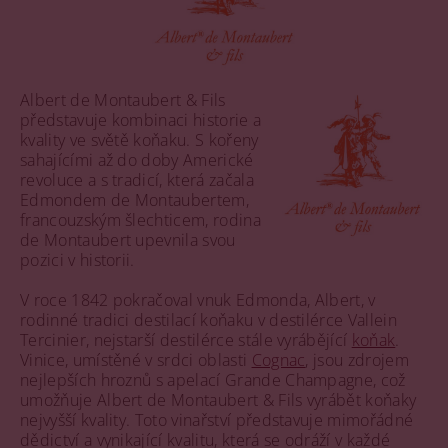
Albert de Montaubert & Fils
představuje kombinaci historie a
kvality ve světě koňaku. S kořeny
sahajícími až do doby Americké
revoluce a s tradicí, která začala
Edmondem de Montaubertem,
francouzským šlechticem, rodina
de Montaubert upevnila svou
pozici v historii.
V roce 1842 pokračoval vnuk Edmonda, Albert, v
rodinné tradici destilací koňaku v destilérce Vallein
Tercinier, nejstarší destilérce stále vyrábějící
koňak
.
Vinice, umístěné v srdci oblasti
Cognac
, jsou zdrojem
nejlepších hroznů s apelací Grande Champagne, což
umožňuje Albert de Montaubert & Fils vyrábět koňaky
nejvyšší kvality. Toto vinařství představuje mimořádné
dědictví a vynikající kvalitu, která se odráží v každé