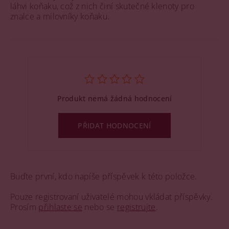
láhvi koňaku, což z nich činí skutečné klenoty pro
znalce a milovníky koňaku.
Produkt nemá žádná hodnocení
PŘIDAT HODNOCENÍ
Buďte první, kdo napíše příspěvek k této položce.
Pouze registrovaní uživatelé mohou vkládat příspěvky.
Prosím
přihlaste se
nebo se
registrujte
.