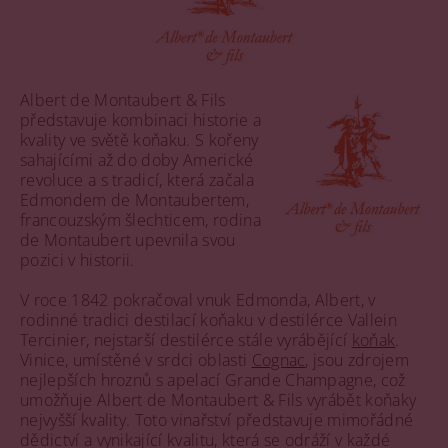
Albert de Montaubert & Fils
představuje kombinaci historie a
kvality ve světě koňaku. S kořeny
sahajícími až do doby Americké
revoluce a s tradicí, která začala
Edmondem de Montaubertem,
francouzským šlechticem, rodina
de Montaubert upevnila svou
pozici v historii.
V roce 1842 pokračoval vnuk Edmonda, Albert, v
rodinné tradici destilací koňaku v destilérce Vallein
Tercinier, nejstarší destilérce stále vyrábějící
koňak
.
Vinice, umístěné v srdci oblasti
Cognac
, jsou zdrojem
nejlepších hroznů s apelací Grande Champagne, což
umožňuje Albert de Montaubert & Fils vyrábět koňaky
nejvyšší kvality. Toto vinařství představuje mimořádné
dědictví a vynikající kvalitu, která se odráží v každé