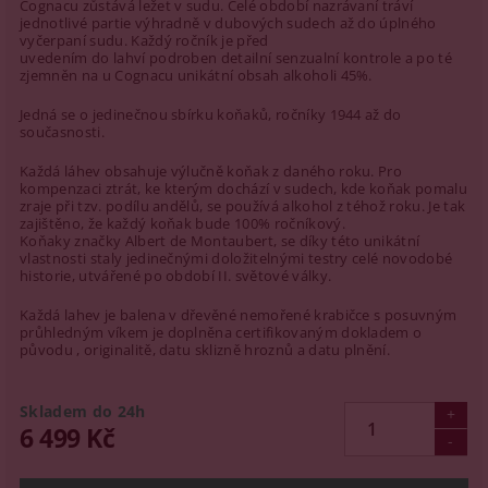
Cognacu zůstává ležet v sudu. Celé období nazrávaní tráví
jednotlivé partie výhradně v dubových sudech až do úplného
vyčerpaní sudu. Každý ročník je před
uvedením do lahví podroben detailní senzualní kontrole a po té
zjemněn na u Cognacu unikátní obsah alkoholi 45%.
Jedná se o jedinečnou sbírku koňaků, ročníky 1944 až do
současnosti.
Každá láhev obsahuje výlučně koňak z daného roku. Pro
kompenzaci ztrát, ke kterým dochází v sudech, kde koňak pomalu
zraje při tzv. podílu andělů, se používá alkohol z téhož roku. Je tak
zajištěno, že každý koňak bude 100% ročníkový.
Koňaky značky Albert de Montaubert, se díky této unikátní
vlastnosti staly jedinečnými doložitelnými testry celé novodobé
historie, utvářené po období II. světové války.
Každá lahev je balena v dřevěné nemořené krabičce s posuvným
průhledným víkem je doplněna certifikovaným dokladem o
původu , originalitě, datu sklizně hroznů a datu plnění.
Skladem do 24h
6 499 Kč