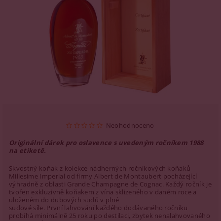
Neohodnoceno
Originální dárek pro oslavence s uvedeným ročníkem 1988
na etiketě.
Skvostný koňak z kolekce nádherných ročníkových koňaků
Millesime Imperial od firmy Albert de Montaubert pocházející
výhradně z oblasti Grande Champagne de Cognac. Každý ročník je
tvořen exkluzivně koňakem z vína sklizeného v daném roce a
uloženém do dubových sudů v plné
sudové síle. První lahvování každého dodávaného ročníku
probíhá minimálně 25 roku po destilaci, zbytek nenalahvovaného