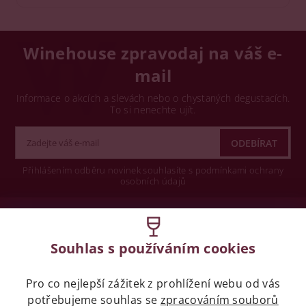
Winehouse zpravodaj na váš e-
mail
Informace o akcích a slevách nebo o chystaných degustacích.
To si nenechte ujít.
Přihlášením odběru novinek souhlasíte s podmínkami ochrany
osobních údajů
Wine concept s.r.o.
Souhlas s používáním cookies
Legislativa
Pro co nejlepší zážitek z prohlížení webu od vás
Zákaz prodeje alkoholických nápojů osobám
potřebujeme souhlas se
mladších 18 let.
zpracováním souborů