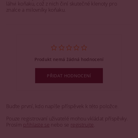
láhvi koňaku, což z nich činí skutečné klenoty pro
znalce a milovníky koňaku.
Produkt nemá žádná hodnocení
PŘIDAT HODNOCENÍ
Buďte první, kdo napíše příspěvek k této položce.
Pouze registrovaní uživatelé mohou vkládat příspěvky.
Prosím
přihlaste se
nebo se
registrujte
.