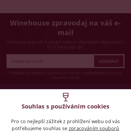
Winehouse zpravodaj na váš e-
mail
Informace o akcích a slevách nebo o chystaných degustacích.
To si nenechte ujít.
Přihlášením odběru novinek souhlasíte s podmínkami ochrany
osobních údajů
Wine concept s.r.o.
Souhlas s používáním cookies
Legislativa
Pro co nejlepší zážitek z prohlížení webu od vás
Zákaz prodeje alkoholických nápojů osobám
potřebujeme souhlas se
mladších 18 let.
zpracováním souborů