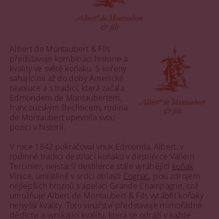
Albert de Montaubert & Fils
představuje kombinaci historie a
kvality ve světě koňaku. S kořeny
sahajícími až do doby Americké
revoluce a s tradicí, která začala
Edmondem de Montaubertem,
francouzským šlechticem, rodina
de Montaubert upevnila svou
pozici v historii.
V roce 1842 pokračoval vnuk Edmonda, Albert, v
rodinné tradici destilací koňaku v destilérce Vallein
Tercinier, nejstarší destilérce stále vyrábějící
koňak
.
Vinice, umístěné v srdci oblasti
Cognac
, jsou zdrojem
nejlepších hroznů s apelací Grande Champagne, což
umožňuje Albert de Montaubert & Fils vyrábět koňaky
nejvyšší kvality. Toto vinařství představuje mimořádné
dědictví a vynikající kvalitu, která se odráží v každé