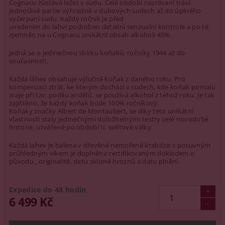
Cognacu zůstává ležet v sudu. Celé období nazrávaní tráví
jednotlivé partie výhradně v dubových sudech až do úplného
vyčerpaní sudu. Každý ročník je před
uvedením do lahví podroben detailní senzualní kontrole a po té
zjemněn na u Cognacu unikátní obsah alkoholi 45%.
Jedná se o jedinečnou sbírku koňaků, ročníky 1944 až do
současnosti.
Každá láhev obsahuje výlučně koňak z daného roku. Pro
kompenzaci ztrát, ke kterým dochází v sudech, kde koňak pomalu
zraje při tzv. podílu andělů, se používá alkohol z téhož roku. Je tak
zajištěno, že každý koňak bude 100% ročníkový.
Koňaky značky Albert de Montaubert, se díky této unikátní
vlastnosti staly jedinečnými doložitelnými testry celé novodobé
historie, utvářené po období II. světové války.
Každá lahev je balena v dřevěné nemořené krabičce s posuvným
průhledným víkem je doplněna certifikovaným dokladem o
původu , originalitě, datu sklizně hroznů a datu plnění.
Expedice do 48 hodin
6 499 Kč