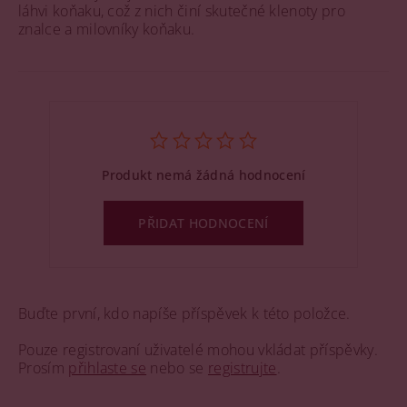
láhvi koňaku, což z nich činí skutečné klenoty pro
znalce a milovníky koňaku.
Produkt nemá žádná hodnocení
PŘIDAT HODNOCENÍ
Buďte první, kdo napíše příspěvek k této položce.
Pouze registrovaní uživatelé mohou vkládat příspěvky.
Prosím
přihlaste se
nebo se
registrujte
.