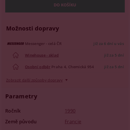
Možnosti dopravy
Messenger - celá ČR
již za 6 dní u vás
Winehouse - sklad
již za 5 dní
Osobní odběr
Praha 4, Chemická 954
již za 5 dní
Zobrazit další způsoby dopravy
Parametry
Ročník
1990
Země původu
Francie