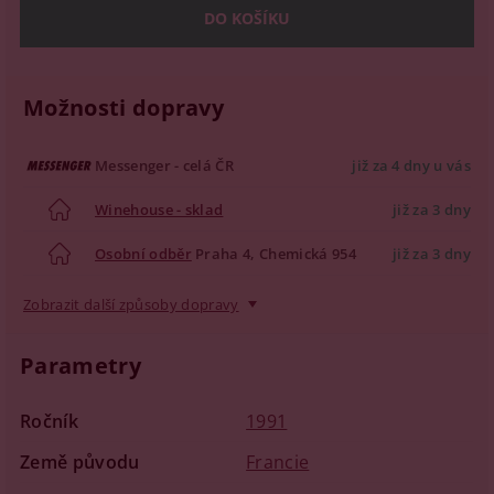
Možnosti dopravy
Messenger - celá ČR
již za 4 dny u vás
Winehouse - sklad
již za 3 dny
Osobní odběr
Praha 4, Chemická 954
již za 3 dny
Zobrazit další způsoby dopravy
Parametry
Ročník
1991
Země původu
Francie