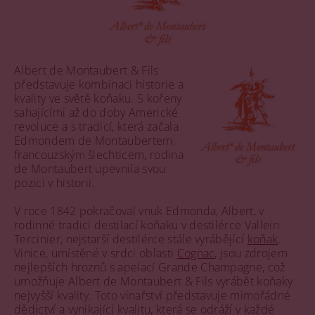
Albert de Montaubert & Fils
představuje kombinaci historie a
kvality ve světě koňaku. S kořeny
sahajícími až do doby Americké
revoluce a s tradicí, která začala
Edmondem de Montaubertem,
francouzským šlechticem, rodina
de Montaubert upevnila svou
pozici v historii.
V roce 1842 pokračoval vnuk Edmonda, Albert, v
rodinné tradici destilací koňaku v destilérce Vallein
Tercinier, nejstarší destilérce stále vyrábějící
koňak
.
Vinice, umístěné v srdci oblasti
Cognac
, jsou zdrojem
nejlepších hroznů s apelací Grande Champagne, což
umožňuje Albert de Montaubert & Fils vyrábět koňaky
nejvyšší kvality. Toto vinařství představuje mimořádné
dědictví a vynikající kvalitu, která se odráží v každé