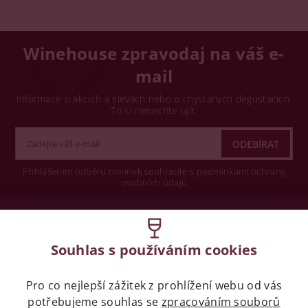
Winehouse zpravodaj na váš e-
mail
Informace o akcích a slevách nebo o chystaných degustacích.
To si nenechte ujít.
Přihlášením odběru novinek souhlasíte s podmínkami ochrany
osobních údajů
Wine concept s.r.o.
Souhlas s používáním cookies
Legislativa
Pro co nejlepší zážitek z prohlížení webu od vás
Zákaz prodeje alkoholických nápojů osobám
potřebujeme souhlas se
mladších 18 let.
zpracováním souborů