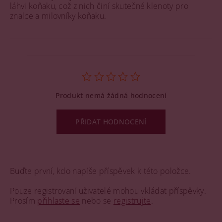
láhvi koňaku, což z nich činí skutečné klenoty pro
znalce a milovníky koňaku.
Produkt nemá žádná hodnocení
PŘIDAT HODNOCENÍ
Buďte první, kdo napíše příspěvek k této položce.
Pouze registrovaní uživatelé mohou vkládat příspěvky.
Prosím
přihlaste se
nebo se
registrujte
.