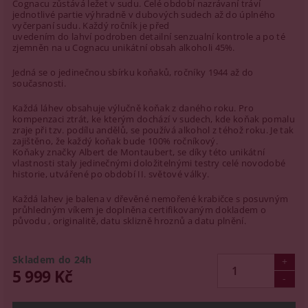
Cognacu zůstává ležet v sudu. Celé období nazrávaní tráví
jednotlivé partie výhradně v dubových sudech až do úplného
vyčerpaní sudu. Každý ročník je před
uvedením do lahví podroben detailní senzualní kontrole a po té
zjemněn na u Cognacu unikátní obsah alkoholi 45%.
Jedná se o jedinečnou sbírku koňaků, ročníky 1944 až do
současnosti.
Každá láhev obsahuje výlučně koňak z daného roku. Pro
kompenzaci ztrát, ke kterým dochází v sudech, kde koňak pomalu
zraje při tzv. podílu andělů, se používá alkohol z téhož roku. Je tak
zajištěno, že každý koňak bude 100% ročníkový.
Koňaky značky Albert de Montaubert, se díky této unikátní
vlastnosti staly jedinečnými doložitelnými testry celé novodobé
historie, utvářené po období II. světové války.
Každá lahev je balena v dřevěné nemořené krabičce s posuvným
průhledným víkem je doplněna certifikovaným dokladem o
původu , originalitě, datu sklizně hroznů a datu plnění.
Skladem do 24h
5 999 Kč