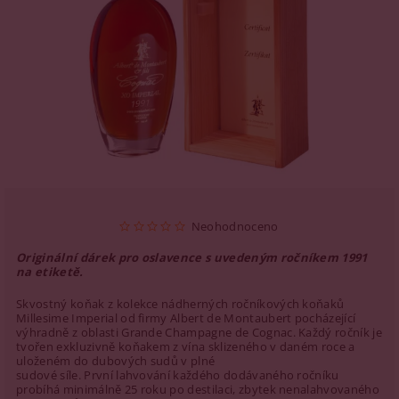
Neohodnoceno
Originální dárek pro oslavence s uvedeným ročníkem 1991
na etiketě.
Skvostný koňak z kolekce nádherných ročníkových koňaků
Millesime Imperial od firmy Albert de Montaubert pocházející
výhradně z oblasti Grande Champagne de Cognac. Každý ročník je
tvořen exkluzivně koňakem z vína sklizeného v daném roce a
uloženém do dubových sudů v plné
sudové síle. První lahvování každého dodávaného ročníku
probíhá minimálně 25 roku po destilaci, zbytek nenalahvovaného