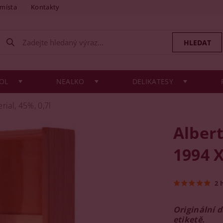
 místa
Kontakty
OL
NEALKO
DELIKATESY
ial, 45%, 0,7l
Alber
1994 X
2 
Originální 
etiketě.