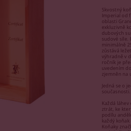
Skvostný koň
Imperial od 
oblasti Gran
exkluzivně k
dubových su
sudové síle.
minimálně 25
zůstává ležet
výhradně v 
ročník je př
uvedením do 
zjemněn na u
Jedná se o j
současnosti.
Každá láhev
ztrát, ke kt
podílu andělů
každý koňak
Koňaky značk