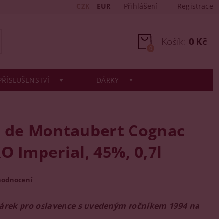
CZK
EUR
Přihlášení
Registrace
Košík:
0 Kč
0
PŘÍSLUŠENSTVÍ
DÁRKY
t de Montaubert Cognac
O Imperial, 45%, 0,7l
hodnocení
dárek pro oslavence s uvedeným ročníkem 1994 na