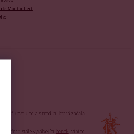
83965
t de Montaubert
ohol
ické revoluce a s tradicí, která začala
estilérce stále vyrábějící
koňak
. Vinice,