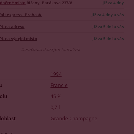
dběrné místo
Říčany, Barákova 237/8
již za 4 dny
olt express - Praha 🔥
již za 4 dny u vás
PL na adresu
již za 5 dní u vás
PL na výdejní místo
již za 5 dní u vás
Doručovací doba je informativní
1994
u
Francie
olu
45 %
0,7 l
doblast
Grande Champagne