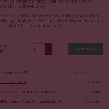
čnými doložitelnými testry celé novodobé historie,
bdobí II. světové války.
 je balena v dřevěné nemořené krabičce s posuvným
víkem je doplněna certifikovaným dokladem o původu ,
datu sklizně hroznů a datu plnění.
o 24h
Kč
essenger - celá ČR
již za 5 dní u vás
inehouse - sklad
již za 4 dny
sobní odběr
Praha 4, Chemická 954
již za 4 dny
dběrné místo
Praha 3, Lucemburská 11
již za 4 dny