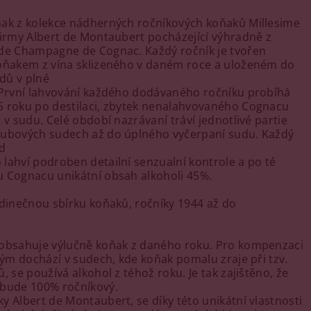
ak z kolekce nádherných ročníkových koňaků Millesime
firmy Albert de Montaubert pocházející výhradně z
de Champagne de Cognac. Každý ročník je tvořen
oňakem z vína sklizeného v daném roce a uloženém do
dů v plné
 První lahvování každého dodávaného ročníku probíhá
 roku po destilaci, zbytek nenalahvovaného Cognacu
 v sudu. Celé období nazrávaní tráví jednotlivé partie
dubových sudech až do úplného vyčerpaní sudu. Každý
ed
lahví podroben detailní senzualní kontrole a po té
 Cognacu unikátní obsah alkoholi 45%.
edinečnou sbírku koňaků, ročníky 1944 až do
 obsahuje výlučně koňak z daného roku. Pro kompenzaci
erým dochází v sudech, kde koňak pomalu zraje při tzv.
, se používá alkohol z téhož roku. Je tak zajištěno, že
 bude 100% ročníkový.
y Albert de Montaubert, se díky této unikátní vlastnosti