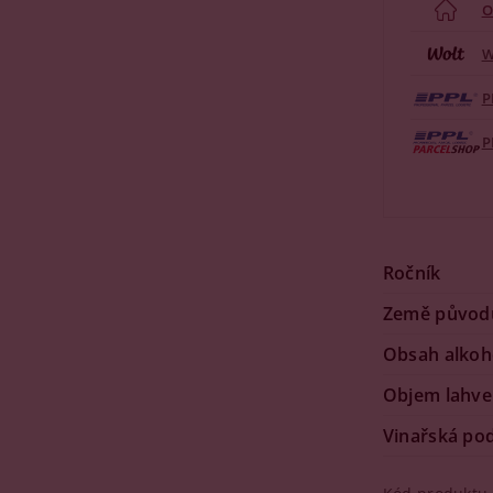
O
W
P
P
Ročník
Země původ
Obsah alkoh
Objem lahve
Vinařská po