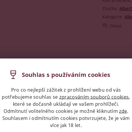
Kód produktu
Značka
Alber
Kategorie
Alk
Dotaz
Souhlas s používáním cookies
Pro co nejlepší zážitek z prohlížení webu od vás
potřebujeme souhlas se
zpracováním souborů cookies
,
které se dočasně ukládají ve vašem prohlížeči.
Odmítnutí volitelného cookies je možné kliknutím
zde
.
 kvality ve světě koňaku. S kořeny sahajícími až do doby Amer
a de Montaubert upevnila svou pozici v historii.
Souhlasem i odmítnutím cookies potvrzujete, že je vám
více jak 18 let.
ci destilací koňaku v destilérce Vallein Tercinier, nejstarší d