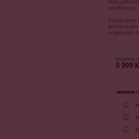
staly jedine
utvářené po o
Každá lahev
průhledným 
originalitě, 
Skladem d
5 999 
M
W
O
O