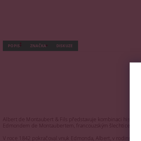
POPIS
ZNAČKA
DISKUZE
Albert de Montaubert & Fils představuje kombinaci historie a
Edmondem de Montaubertem, francouzským šlechticem, rodin
V roce 1842 pokračoval vnuk Edmonda, Albert, v rodinné tradi