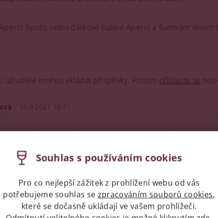
Aperol Spritz, nebo dárkové balení Aperol a šumivým vínem 
ní uživatelé mohou vkládat příspěvky. Prosím
přihlaste se
neb
osa
16.9.2021 10:11
mě dnes někdo zeptá, jaký si dám drink, tak moje odpověď je jasná. Aperol
které rozhodně doporučuji) mne učinil na něm téměř závislou. Bylo to asi n
tním proseccem, trochou sodovky a pomerančem nebo citrónem. Kdo nezná,
Souhlas s používáním cookies
Pro co nejlepší zážitek z prohlížení webu od vás
Doležalová
26.8.2021 13:56
potřebujeme souhlas se
zpracováním souborů cookies
,
které se dočasně ukládají ve vašem prohlížeči.
sem si neuvědomila, že mi strašně chutná rebarbora, dokud jsem nezjistila
Odmítnutí volitelného cookies je možné kliknutím
zde
.