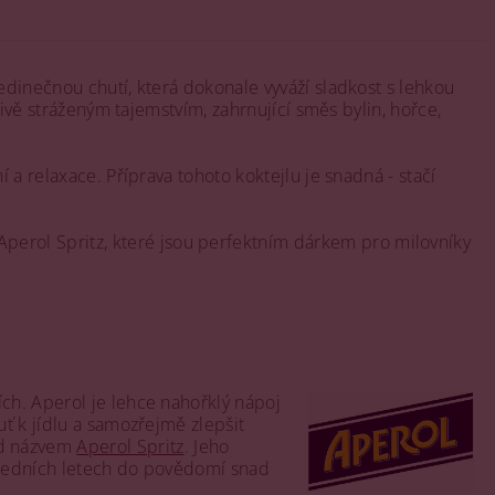
edinečnou chutí, která dokonale vyváží sladkost s lehkou
livě stráženým tajemstvím, zahrnující směs bylin, hořce,
 a relaxace. Příprava tohoto koktejlu je snadná - stačí
erol Spritz, které jsou perfektním dárkem pro milovníky
ích. Aperol je lehce nahořklý nápoj
ť k jídlu a samozřejmě zlepšit
od názvem
Aperol Spritz
. Jeho
osledních letech do povědomí snad