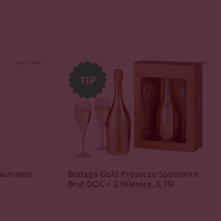
Kód:
71847
Kód:
72688
spumante
Bottega Gold Prosecco Spumante
Brut DOC + 2 sklenice, 0,75l