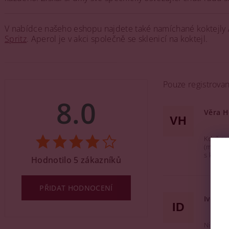
V nabídce našeho eshopu najdete také namíchané koktejly 
Spritz
. Aperol je v akci společně se sklenicí na koktejl.
Pouze registrova
8.0
Věra H
VH
Když se 
(místo, 
s kvali
Hodnotilo 5 zákazníků
PŘIDAT HODNOCENÍ
Iveta 
ID
Nikdy j