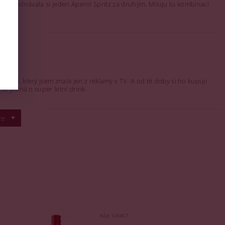
ar a objednávala si jeden Aperol Spritz za druhým. Miluju tu kombinaci
olu, který jsem znala jen z reklamy v TV. A od té doby si ho kupuji
se jedná o super letní drink.
ze
Kód:
68367