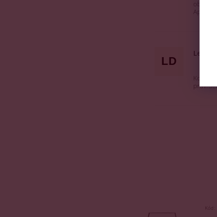
oblíbené
Aperolu
Lenka
LD
Když js
pravide
Kód: