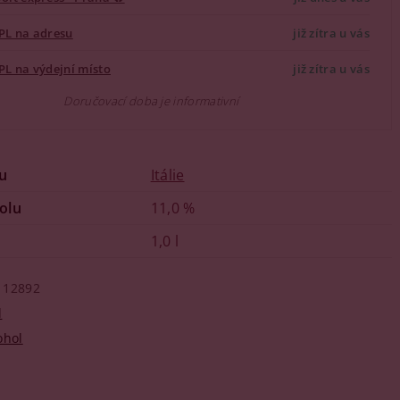
PL na adresu
již zítra u vás
PL na výdejní místo
již zítra u vás
Doručovací doba je informativní
u
Itálie
olu
11,0 %
1,0 l
12892
l
ohol