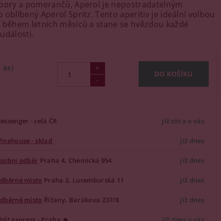
rbory a pomerančů, Aperol je nepostradatelným
 oblíbený Aperol Spritz. Tento aperitiv je ideální volbou
 během letních měsíců a stane se hvězdou každé
události.
1 ks)
essenger - celá ČR
již zítra u vás
inehouse - sklad
již dnes
sobní odběr
Praha 4, Chemická 954
již dnes
dběrné místo
Praha 3, Lucemburská 11
již dnes
dběrné místo
Říčany, Barákova 237/8
již dnes
olt express - Praha 🔥
již dnes u vás