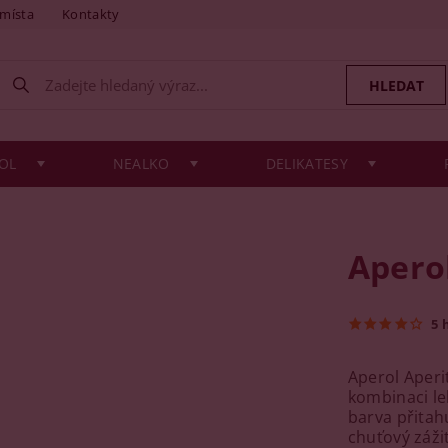
 místa
Kontakty
OL
NEALKO
DELIKATESY
Aperol
5 
Aperol Aperit
kombinaci le
barva přita
chuťový záži