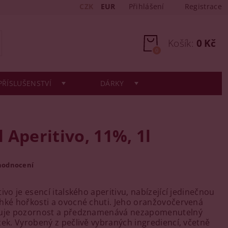
CZK
EUR
Přihlášení
Registrace
Košík:
0 Kč
0
PŘÍSLUŠENSTVÍ
DÁRKY
 Aperitivo, 11%, 1l
hodnocení
ivo je esencí italského aperitivu, nabízející jedinečnou
hké hořkosti a ovocné chuti. Jeho oranžovočervená
huje pozornost a předznamenává nezapomenutelný
tek. Vyrobený z pečlivě vybraných ingrediencí, včetně