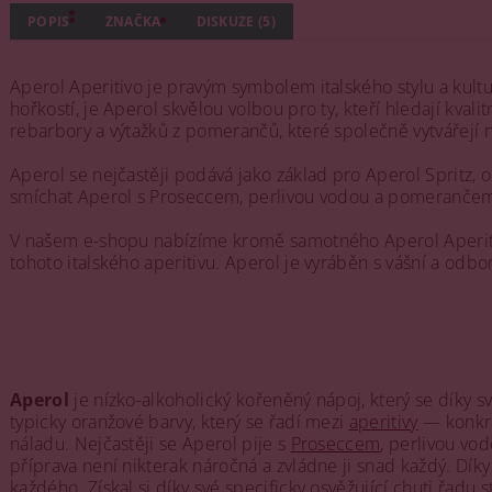
POPIS
ZNAČKA
DISKUZE (5)
Aperol Aperitivo je pravým symbolem italského stylu a kultu
hořkostí, je Aperol skvělou volbou pro ty, kteří hledají kval
rebarbory a výtažků z pomerančů, které společně vytvářejí
Aperol se nejčastěji podává jako základ pro Aperol Spritz, o
smíchat Aperol s Proseccem, perlivou vodou a pomerančem, 
V našem e-shopu nabízíme kromě samotného Aperol Aperitiv
tohoto italského aperitivu. Aperol je vyráběn s vášní a odborno
Aperol
je nízko-alkoholický kořeněný nápoj, který se díky 
typicky oranžové barvy, který se řadí mezi
aperitivy
— konkré
náladu. Nejčastěji se Aperol pije s
Proseccem
, perlivou v
příprava není nikterak náročná a zvládne ji snad každý. Dí
každého. Získal si díky své specificky osvěžující chuti řad