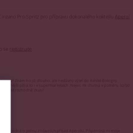
Cinzano Pro-Spritz pro přípravu dokonalého koktejlu
Aperol
o se
registrujte
.
 spritz! Znám ho již dlouho, ale nedávný výlet do italské Bologny
ejlevnější pití a to i v supermarketech. Nejvíc mi chutná v poměru 50/50
 tak ať rozhodně zkusí!
, že se jedná o jednu z hlavních přísad Aperolu. Připomíná mi moje