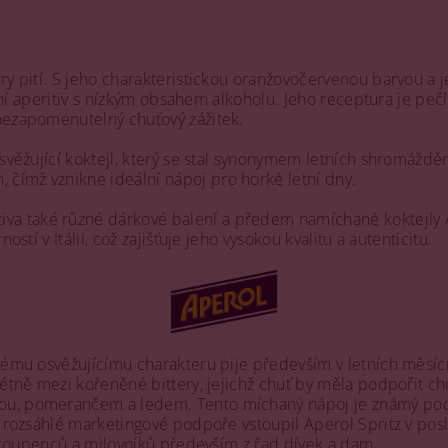
ry pití. S jeho charakteristickou oranžovočervenou barvou a j
itní aperitiv s nízkým obsahem alkoholu. Jeho receptura je peč
 nezapomenutelný chuťový zážitek.
svěžující koktejl, který se stal synonymem letních shromáždění
čímž vznikne ideální nápoj pro horké letní dny.
a také různé dárkové balení a předem namíchané koktejly Ap
stí v Itálii, což zajišťuje jeho vysokou kvalitu a autenticitu.
svému osvěžujícímu charakteru pije především v letních měsíc
tně mezi kořeněné bittery, jejichž chuť by měla podpořit chu
odou, pomerančem a ledem. Tento míchaný nápoj je známý p
ky rozsáhlé marketingové podpoře vstoupil Aperol Spritz v p
u stoupenců a milovníků především z řad dívek a dam.