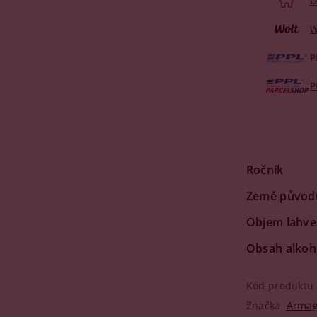
O
W
P
P
Ročník
Země původ
Objem lahve
Obsah alkoh
Kód produktu
Značka
Armag