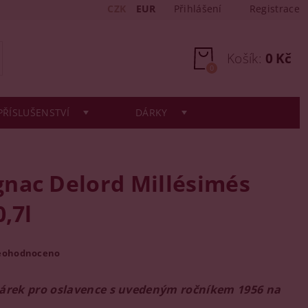
CZK
EUR
Přihlášení
Registrace
Košík:
0 Kč
0
PŘÍSLUŠENSTVÍ
DÁRKY
nac Delord Millésimés
0,7l
eohodnoceno
dárek pro oslavence s uvedeným ročníkem 1956 na