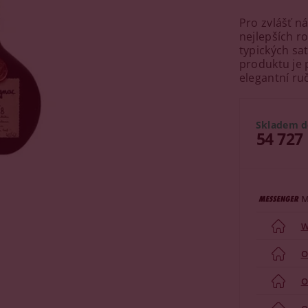
Pro zvlášť n
nejlepších r
typických sa
produktu je 
elegantní ru
Skladem d
54 727
M
W
O
O