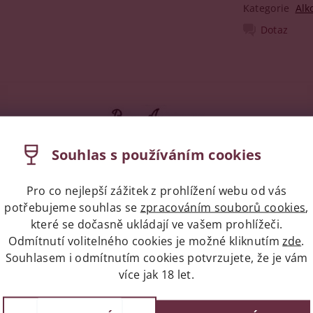
Kategorie
Alk
Dotaz
Souhlas s používáním cookies
Pro co nejlepší zážitek z prohlížení webu od vás
per Delord se svým pojízdným destilačním přístrojem usadil ve
potřebujeme souhlas se
zpracováním souborů cookies
,
v dubových sudech. Rodinné vinice se rozprostírají v samém s
které se dočasně ukládají ve vašem prohlížeči.
bu se používají tři odrůdy bílého vína - follé blanche, colom
once ledna ve dvou starých měděných destilačních přístrojíc
Odmítnutí volitelného cookies je možné kliknutím
zde
.
Souhlasem i odmítnutím cookies potvrzujete, že je vám
více jak 18 let.
át stočen do hluboce vypálených dubových sudů z oblasti Limo
edně jsou sudy převezeny do skladu, kde dlouhodobě zrají 20