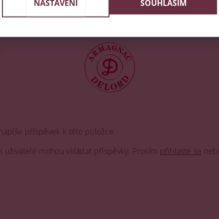
NASTAVENÍ
SOUHLASÍM
nové barvy. Současně dochází ke zjemňování chuti a poklesu 
. Před lahvováním do typických saténových lahví tvaru „basqu
napíše příspěvek k této položce.
ní uživatelé mohou vkládat příspěvky. Prosím
přihlaste se
neb