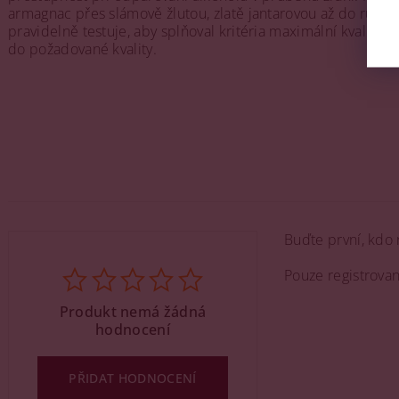
armagnac přes slámově žlutou, zlatě jantarovou až do rubí
pravidelně testuje, aby splňoval kritéria maximální kvality
do požadované kvality.
Buďte první, kdo 
Pouze registrova
Produkt nemá žádná
hodnocení
PŘIDAT HODNOCENÍ