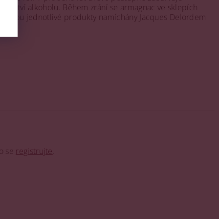
množství alkoholu. Během zrání se armagnac ve sklepích
aise“ jsou jednotlivé produkty namíchány Jacques Delordem
o se
registrujte
.