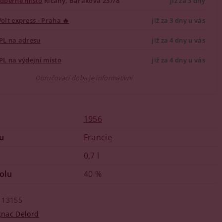
dběrné místo
Říčany, Barákova 237/8
již za 3 dny
olt express - Praha 🔥
již za 3 dny u vás
PL na adresu
již za 4 dny u vás
PL na výdejní místo
již za 4 dny u vás
Doručovací doba je informativní
1956
u
Francie
0,7 l
olu
40 %
13155
nac Delord