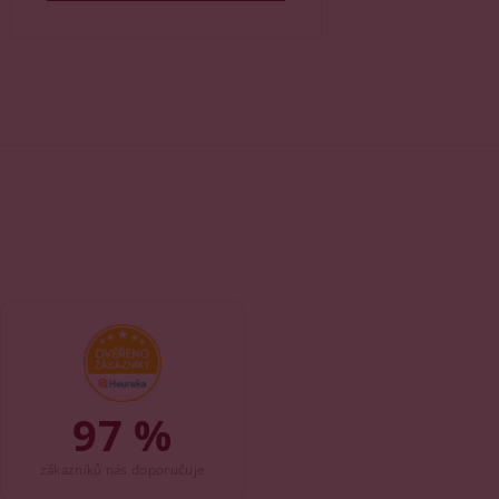
97 %
zákazníků nás doporučuje