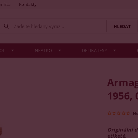
 místa
Kontakty
OL
NEALKO
DELIKATESY
Armag
1956, 
N
Originální 
etiketě.