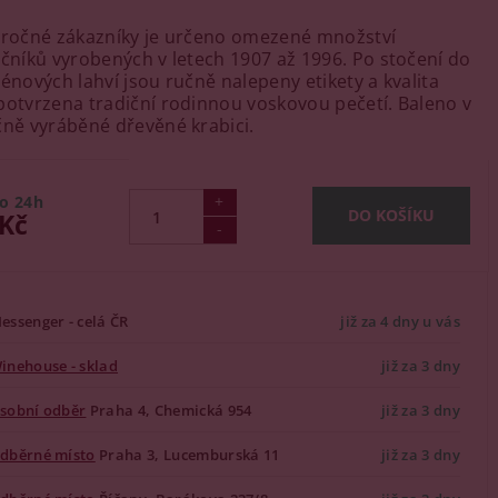
áročné zákazníky je určeno omezené množství
očníků vyrobených v letech 1907 až 1996. Po stočení do
ténových lahví jsou ručně nalepeny etikety a kvalita
potvrzena tradiční rodinnou voskovou pečetí.
Baleno v
čně vyráběné dřevěné krabici.
o 24h
 Kč
essenger - celá ČR
již za 4 dny u vás
inehouse - sklad
již za 3 dny
sobní odběr
Praha 4, Chemická 954
již za 3 dny
dběrné místo
Praha 3, Lucemburská 11
již za 3 dny