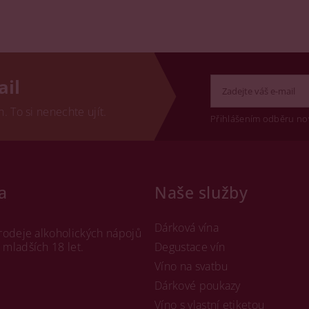
ail
 To si nenechte ujít.
Přihlášením odběru no
a
Naše služby
Dárková vína
rodeje alkoholických nápojů
mladších 18 let.
Degustace vín
Víno na svatbu
Dárkové poukazy
Víno s vlastní etiketou