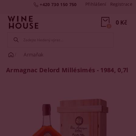
Přihlášení
Registrace
+420 730 150 750
0 Kč
0
Armaňak
Armagnac Delord Millésimés - 1984, 0,7l