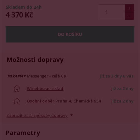
Skladem do 24h
4 370 Kč
Možnosti dopravy
Messenger - celá ČR
již za 3 dny u vás
Winehouse - sklad
již za 2 dny
Osobní odběr
Praha 4, Chemická 954
již za 2 dny
Zobrazit další způsoby dopravy
Parametry