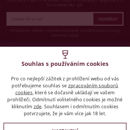
To si nenechte ujít.
Přihlášením odběru novinek souhlasíte s podmínkami ochrany
osobních údajů
Wine concept s.r.o.
Souhlas s používáním cookies
Legislativa
Pro co nejlepší zážitek z prohlížení webu od vás
Zákaz prodeje alkoholických nápojů osobám
potřebujeme souhlas se
zpracováním souborů
mladších 18 let.
cookies
, které se dočasně ukládají ve vašem
prohlížeči. Odmítnutí volitelného cookies je možné
Naše služby
kliknutím
zde
. Souhlasem i odmítnutím cookies
potvrzujete, že je vám více jak 18 let.
Vše o nákupu