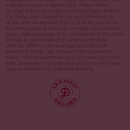
z oblasti Limousin o objemu 420l. Porézní dřevo
zaručuje dobrou prostupnost při odpařování alkoholu
v průběhu zrání. Následně jsou sudy převezeny do
skladu, kde dlouhodobě zrají 20 až 45 let. V průběhu
let dřevo postupně zabarvuje armagnac přes slámově
žlutou, zlatě jantarovou až do rubínové barvy. Současně
dochází ke zjemňování chuti a poklesu množství
alkoholu. Během zrání se armagnac ve sklepích
pravidelně testuje, aby splňoval kritéria maximální
kvality. Před lahvováním do typických saténových lahví
tvaru „basquaise“ jsou jednotlivé produkty namíchány
Jacques Delordem do požadované kvality.