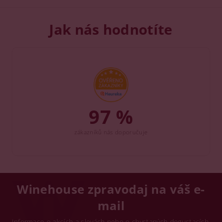
Jak nás hodnotíte
97 %
zákazníků nás doporučuje
Winehouse zpravodaj na váš e-
mail
Informace o akcích a slevách nebo o chystaných degustacích.