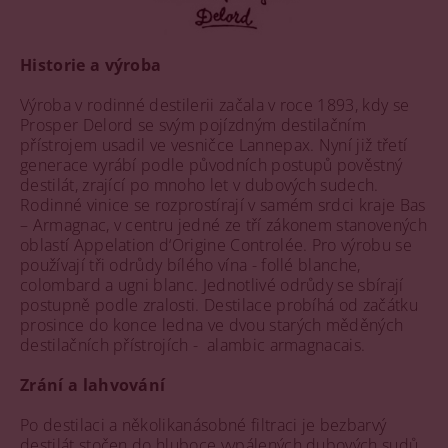
Historie a výroba
Výroba v rodinné destilerii začala v roce 1893, kdy se
Prosper Delord se svým pojízdným destilačním
přístrojem usadil ve vesničce Lannepax. Nyní již třetí
generace vyrábí podle původních postupů pověstný
destilát, zrající po mnoho let v dubových sudech.
Rodinné vinice se rozprostírají v samém srdci kraje Bas
– Armagnac, v centru jedné ze tří zákonem stanovených
oblastí Appelation d‘Origine Controlée. Pro výrobu se
používají tři odrůdy bílého vína - follé blanche,
colombard a ugni blanc. Jednotlivé odrůdy se sbírají
postupně podle zralosti. Destilace probíhá od začátku
prosince do konce ledna ve dvou starých měděných
destilačních přístrojích - alambic armagnacais.
Zrání a lahvování
Po destilaci a několikanásobné filtraci je bezbarvý
destilát stočen do hluboce vypálených dubových sudů