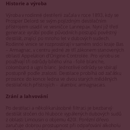
Historie a výroba
Výroba v rodinné destilerii začala v roce 1893, kdy se
Prosper Delord se svým pojízdným destilačním
přístrojem usadil ve vesničce Lannepax. Nyní již třetí
generace vyrábí podle původních postupů pověstný
destilát, zrající po mnoho let v dubových sudech.
Rodinné vinice se rozprostírají v samém srdci kraje Bas
– Armagnac, v centru jedné ze tří zákonem stanovených
oblastí Appelation d‘Origine Controlée. Pro výrobu se
používají tři odrůdy bílého vína - follé blanche,
colombard a ugni blanc. Jednotlivé odrůdy se sbírají
postupně podle zralosti. Destilace probíhá od začátku
prosince do konce ledna ve dvou starých měděných
destilačních přístrojích - alambic armagnacais.
Zrání a lahvování
Po destilaci a několikanásobné filtraci je bezbarvý
destilát stočen do hluboce vypálených dubových sudů
z oblasti Limousin o objemu 420l. Porézní dřevo
zaručuje dobrou prostupnost při odpařování alkoholu