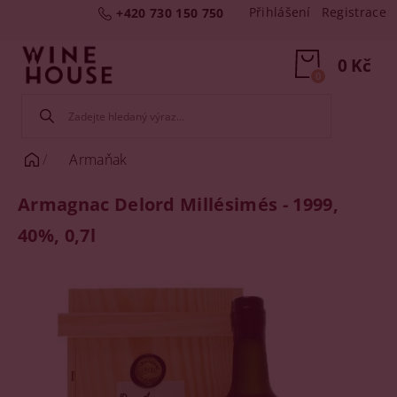
Přihlášení
Registrace
+420 730 150 750
0 Kč
0
Armaňak
Armagnac Delord Millésimés - 1999,
40%, 0,7l