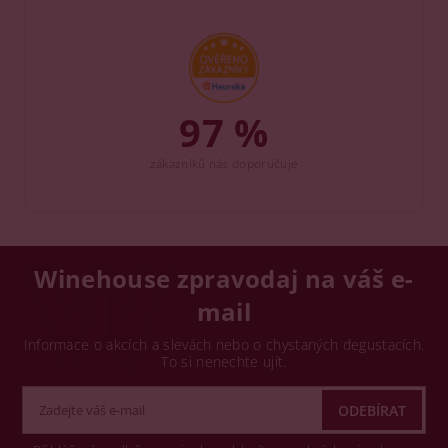
97 %
zákazníků nás doporučuje
Winehouse zpravodaj na váš e-
mail
Informace o akcích a slevách nebo o chystaných degustacích.
To si nenechte ujít.