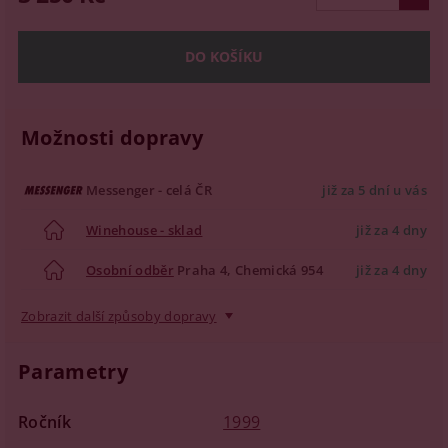
Možnosti dopravy
Messenger - celá ČR
již za 5 dní u vás
Winehouse - sklad
již za 4 dny
Osobní odběr
Praha 4, Chemická 954
již za 4 dny
Zobrazit další způsoby dopravy
Parametry
Ročník
1999