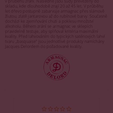
v průběhu zrání. Následně jsou sudy převezeny do
skladu, kde dlouhodobě zrají 20 až 45 let. V průběhu
let dřevo postupně zabarvuje armagnac přes slámově
žlutou, zlatě jantarovou až do rubínové barvy. Současně
dochází ke zjemňování chuti a poklesu množství
alkoholu. Během zrání se armagnac ve sklepích
pravidelně testuje, aby splňoval kritéria maximální
kvality. Před lahvováním do typických saténových lahví
tvaru „basquaise“ jsou jednotlivé produkty namíchány
Jacques Delordem do požadované kvality.