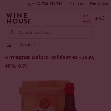
Přihlášení
Registrace
+420 730 150 750
0 Kč
0
Armaňak
Armagnac Delord Millésimés - 2000,
40%, 0,7l