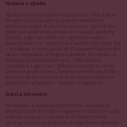
Historie a výroba
Výroba v rodinné destilerii začala v roce 1893, kdy se
Prosper Delord se svým pojízdným destilačním
přístrojem usadil ve vesničce Lannepax. Nyní již třetí
generace vyrábí podle původních postupů pověstný
destilát, zrající po mnoho let v dubových sudech.
Rodinné vinice se rozprostírají v samém srdci kraje Bas
– Armagnac, v centru jedné ze tří zákonem stanovených
oblastí Appelation d‘Origine Controlée. Pro výrobu se
používají tři odrůdy bílého vína - follé blanche,
colombard a ugni blanc. Jednotlivé odrůdy se sbírají
postupně podle zralosti. Destilace probíhá od začátku
prosince do konce ledna ve dvou starých měděných
destilačních přístrojích - alambic armagnacais.
Zrání a lahvování
Po destilaci a několikanásobné filtraci je bezbarvý
destilát stočen do hluboce vypálených dubových sudů
z oblasti Limousin o objemu 420l. Porézní dřevo
zaručuje dobrou prostupnost při odpařování alkoholu