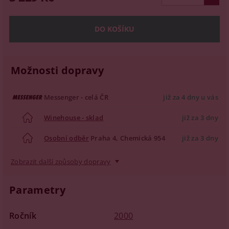
Možnosti dopravy
Messenger - celá ČR
již za 4 dny u vás
Winehouse - sklad
již za 3 dny
Osobní odběr
Praha 4, Chemická 954
již za 3 dny
Zobrazit další způsoby dopravy
Parametry
Ročník
2000