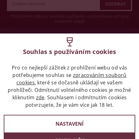
Přihlášením odběru novinek souhlasíte s podmínkami ochrany
osobních údajů
Wine concept s.r.o.
Souhlas s používáním cookies
Legislativa
Pro co nejlepší zážitek z prohlížení webu od vás
Zákaz prodeje alkoholických nápojů osobám
potřebujeme souhlas se
zpracováním souborů
mladších 18 let.
cookies
, které se dočasně ukládají ve vašem
prohlížeči. Odmítnutí volitelného cookies je možné
Naše služby
kliknutím
zde
. Souhlasem i odmítnutím cookies
potvrzujete, že je vám více jak 18 let.
Vše o nákupu
NASTAVENÍ