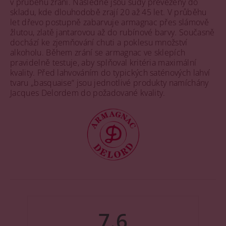
v průběhu zrání. Následně jsou sudy převezeny do
skladu, kde dlouhodobě zrají 20 až 45 let. V průběhu
let dřevo postupně zabarvuje armagnac přes slámově
žlutou, zlatě jantarovou až do rubínové barvy. Současně
dochází ke zjemňování chuti a poklesu množství
alkoholu. Během zrání se armagnac ve sklepích
pravidelně testuje, aby splňoval kritéria maximální
kvality. Před lahvováním do typických saténových lahví
tvaru „basquaise“ jsou jednotlivé produkty namíchány
Jacques Delordem do požadované kvality.
7.6