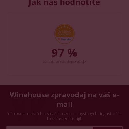
Jak nás hodnotíte
97 %
zákazníků nás doporučuje
Winehouse zpravodaj na váš e-
mail
Informace o akcích a slevách nebo o chystaných degustacích.
To si nenechte ujít.