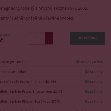
magnac vyrobený z hroznů sklizně roku 2002.
gantní ručně vyráběné dřevěné krabici.
o 24h
Kč
essenger - celá ČR
již za 4 dny u vás
inehouse - sklad
již za 3 dny
sobní odběr
Praha 4, Chemická 954
již za 3 dny
dběrné místo
Praha 3, Lucemburská 11
již za 3 dny
dběrné místo
Říčany, Barákova 237/8
již za 3 dny