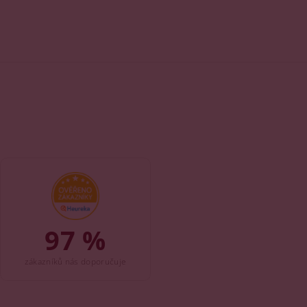
97 %
zákazníků nás doporučuje