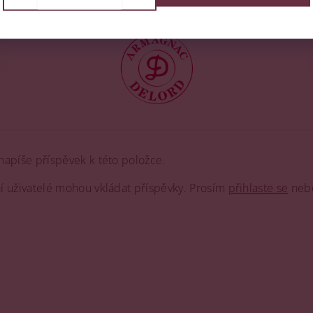
napíše příspěvek k této položce.
ní uživatelé mohou vkládat příspěvky. Prosím
přihlaste se
neb