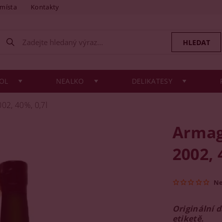
 místa
Kontakty
OL
NEALKO
DELIKATESY
02, 40%, 0,7l
Armag
2002, 
N
Originální 
etiketě.