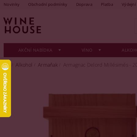
Novinky
Obchodní podmínky
Doprava
Platba
Výdejní
AKČNÍ NABÍDKA
VÍNO
ALKOH
Alkohol
Armaňak
Armagnac Delord Millésimés - 20