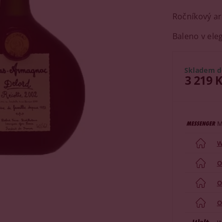
Ročníkový ar
Baleno v ele
Skladem d
3 219 
M
W
O
O
O