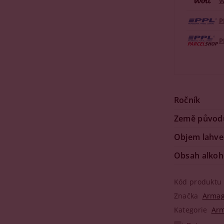
W
P
P
Ročník
Země původ
Objem lahve
Obsah alkoh
Kód produktu
Značka
Armag
Kategorie
Ar