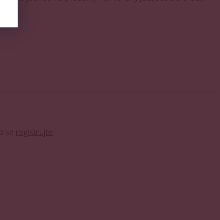
o se
registrujte
.