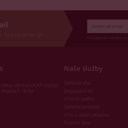
ail
 To si nenechte ujít.
Přihlášením odběru no
a
Naše služby
Dárková vína
rodeje alkoholických nápojů
mladších 18 let.
Degustace vín
Víno na svatbu
Dárkové poukazy
Víno s vlastní etiketou
Firemní víno