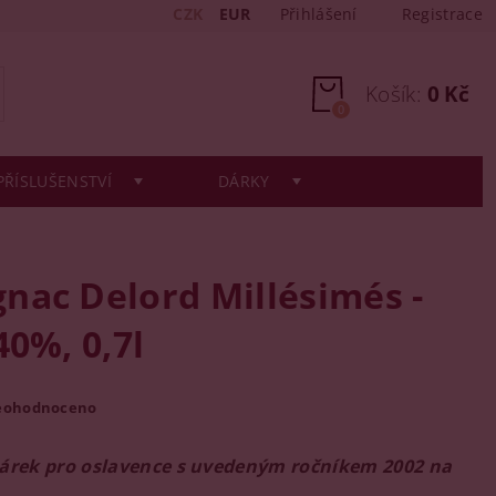
CZK
EUR
Přihlášení
Registrace
Košík:
0 Kč
0
PŘÍSLUŠENSTVÍ
DÁRKY
nac Delord Millésimés -
40%, 0,7l
eohodnoceno
dárek pro oslavence s uvedeným ročníkem 2002 na