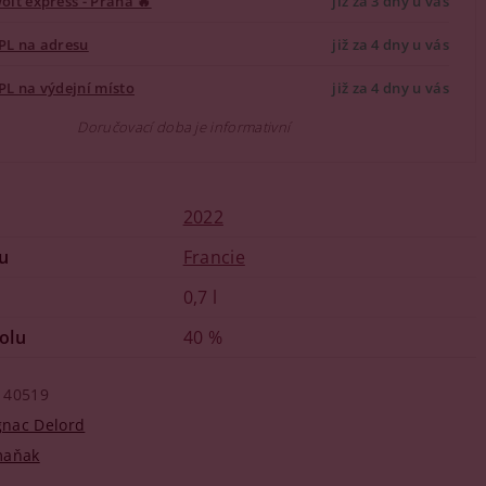
olt express - Praha 🔥
již za 3 dny u vás
PL na adresu
již za 4 dny u vás
PL na výdejní místo
již za 4 dny u vás
Doručovací doba je informativní
2022
u
Francie
0,7 l
olu
40 %
40519
nac Delord
maňak