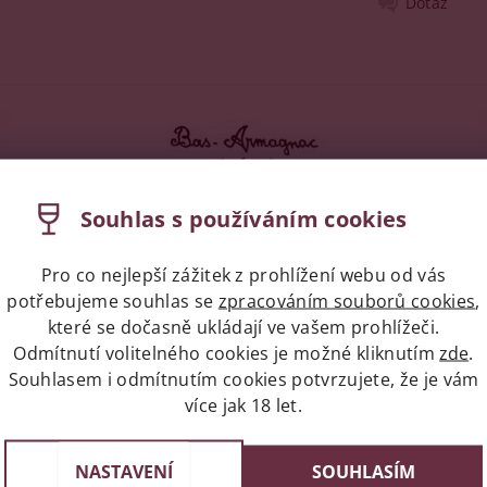
Dotaz
Souhlas s používáním cookies
per Delord se svým pojízdným destilačním přístrojem usadil ve
Pro co nejlepší zážitek z prohlížení webu od vás
v dubových sudech. Rodinné vinice se rozprostírají v samém s
potřebujeme souhlas se
zpracováním souborů cookies
,
bu se používají tři odrůdy bílého vína - follé blanche, colom
které se dočasně ukládají ve vašem prohlížeči.
once ledna ve dvou starých měděných destilačních přístrojíc
Odmítnutí volitelného cookies je možné kliknutím
zde
.
Souhlasem i odmítnutím cookies potvrzujete, že je vám
více jak 18 let.
át stočen do hluboce vypálených dubových sudů z oblasti Limo
edně jsou sudy převezeny do skladu, kde dlouhodobě zrají 20
nové barvy. Současně dochází ke zjemňování chuti a poklesu 
NASTAVENÍ
SOUHLASÍM
. Před lahvováním do typických saténových lahví tvaru „basqu