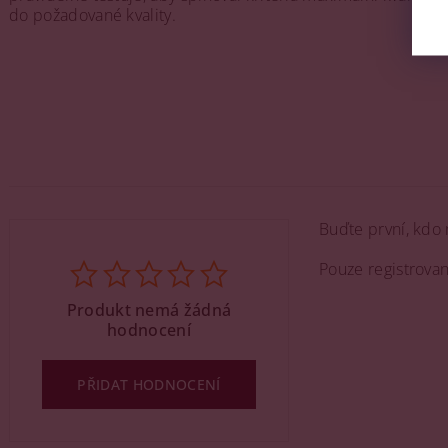
do požadované kvality.
Buďte první, kdo 
Pouze registrova
Produkt nemá žádná
hodnocení
PŘIDAT HODNOCENÍ