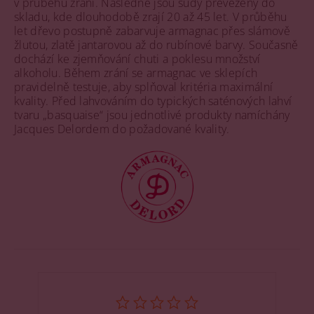
v průběhu zrání. Následně jsou sudy převezeny do
skladu, kde dlouhodobě zrají 20 až 45 let. V průběhu
let dřevo postupně zabarvuje armagnac přes slámově
žlutou, zlatě jantarovou až do rubínové barvy. Současně
dochází ke zjemňování chuti a poklesu množství
alkoholu. Během zrání se armagnac ve sklepích
pravidelně testuje, aby splňoval kritéria maximální
kvality. Před lahvováním do typických saténových lahví
tvaru „basquaise“ jsou jednotlivé produkty namíchány
Jacques Delordem do požadované kvality.