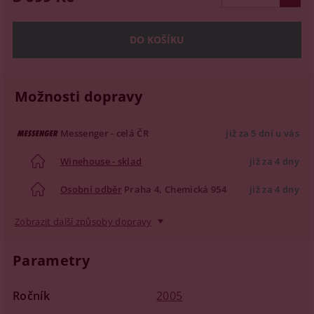
Možnosti dopravy
Messenger - celá ČR
již za 5 dní u vás
Winehouse - sklad
již za 4 dny
Osobní odběr
Praha 4, Chemická 954
již za 4 dny
Zobrazit další způsoby dopravy
Parametry
Ročník
2005