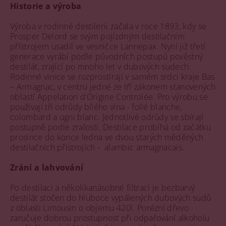
Historie a výroba
Výroba v rodinné destilerii začala v roce 1893, kdy se
Prosper Delord se svým pojízdným destilačním
přístrojem usadil ve vesničce Lannepax. Nyní již třetí
generace vyrábí podle původních postupů pověstný
destilát, zrající po mnoho let v dubových sudech.
Rodinné vinice se rozprostírají v samém srdci kraje Bas
– Armagnac, v centru jedné ze tří zákonem stanovených
oblastí Appelation d‘Origine Controlée. Pro výrobu se
používají tři odrůdy bílého vína - follé blanche,
colombard a ugni blanc. Jednotlivé odrůdy se sbírají
postupně podle zralosti. Destilace probíhá od začátku
prosince do konce ledna ve dvou starých měděných
destilačních přístrojích - alambic armagnacais.
Zrání a lahvování
Po destilaci a několikanásobné filtraci je bezbarvý
destilát stočen do hluboce vypálených dubových sudů
z oblasti Limousin o objemu 420l. Porézní dřevo
zaručuje dobrou prostupnost při odpařování alkoholu