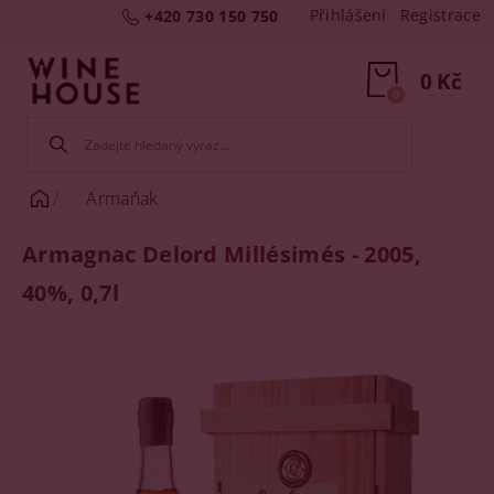
Přihlášení
Registrace
+420 730 150 750
0 Kč
0
Armaňak
Armagnac Delord Millésimés - 2005,
40%, 0,7l