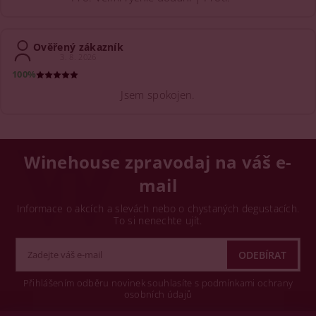
Ověřený zákazník
3. 8. 2026
100%
Jsem spokojen.
Winehouse zpravodaj na váš e-
mail
Informace o akcích a slevách nebo o chystaných degustacích.
To si nenechte ujít.
Přihlášením odběru novinek souhlasíte s podmínkami ochrany
osobních údajů