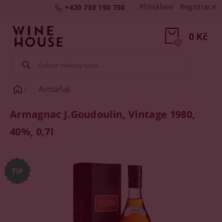
Přihlášení
Registrace
+420 730 150 750
0 Kč
0
Armaňak
Armagnac J.Goudoulin, Vintage 1980,
40%, 0,7l