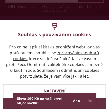
Přihlášením odběru novinek souhlasíte s podmínkami ochrany
osobních údajů
Wine concept s.r.o.
Souhlas s používáním cookies
Legislativa
Pro co nejlepší zážitek z prohlížení webu od vás
Zákaz prodeje alkoholických nápojů osobám
mladších 18 let.
potřebujeme souhlas se
zpracováním souborů
cookies
, které se dočasně ukládají ve vašem
prohlížeči. Odmítnutí volitelného cookies je možné
Naše služby
kliknutím
zde
. Souhlasem i odmítnutím cookies
potvrzujete, že je vám více jak 18 let.
Vše o nákupu
NASTAVENÍ
Sleva 100 Kč na vaši první
Ano
Ne
objednávku?
2017 - 2026 © winehouse.cz, všechna práva vyhrazena
SOUHLASÍM
Partneři
Vytvořil Shoptet