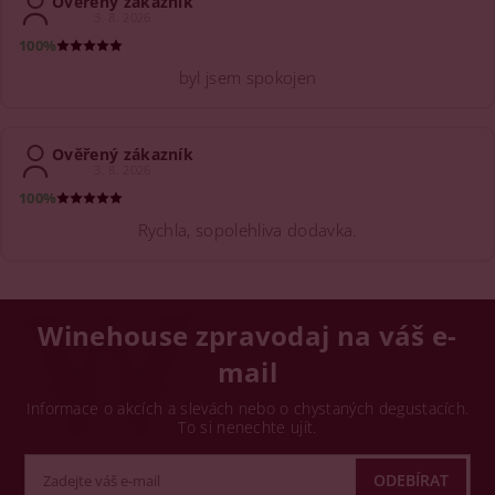
Ověřený zákazník
3. 8. 2026
100%
byl jsem spokojen
Ověřený zákazník
3. 8. 2026
100%
Rychla, sopolehliva dodavka.
Winehouse zpravodaj na váš e-
mail
Informace o akcích a slevách nebo o chystaných degustacích.
To si nenechte ujít.