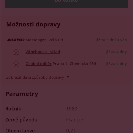
Možnosti dopravy
Messenger - celá ČR
již za 5 dní u vás
Winehouse - sklad
již za 4 dny
Osobní odběr
Praha 4, Chemická 954
již za 4 dny
Zobrazit další způsoby dopravy
Parametry
Ročník
1980
Země původu
Francie
Objem lahve
0,7 l