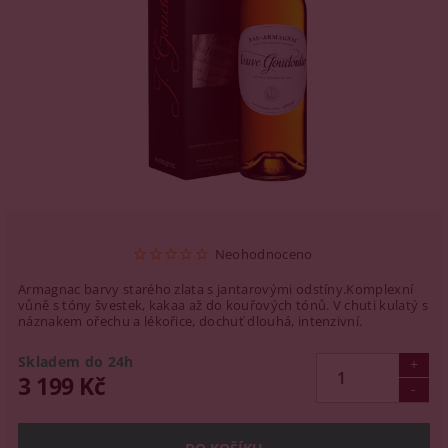
Neohodnoceno
Armagnac barvy starého zlata s jantarovými odstíny.Komplexní
vůně s tóny švestek, kakaa až do kouřových tónů. V chuti kulatý s
náznakem ořechu a lékořice, dochuť dlouhá, intenzivní.
Skladem do 24h
3 199 Kč