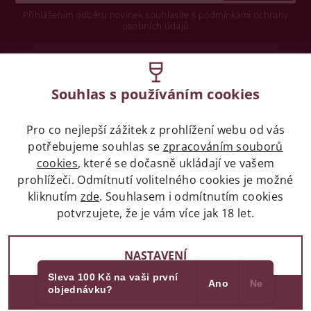
Přihlášením odběru novinek souhlasíte s podmínkami ochrany
osobních údajů
Wine concept s.r.o.
Souhlas s používáním cookies
Legislativa
Pro co nejlepší zážitek z prohlížení webu od vás
Zákaz prodeje alkoholických nápojů osobám
potřebujeme souhlas se
mladších 18 let.
zpracováním souborů
cookies
, které se dočasně ukládají ve vašem
prohlížeči. Odmítnutí volitelného cookies je možné
Naše služby
kliknutím
zde
. Souhlasem i odmítnutím cookies
potvrzujete, že je vám více jak 18 let.
Vše o nákupu
NASTAVENÍ
Sleva 100 Kč na vaši první
Ano
Ne
objednávku?
2017 - 2026 © winehouse.cz, všechna práva vyhrazena
SOUHLASÍM
Partneři
Vytvořil Shoptet