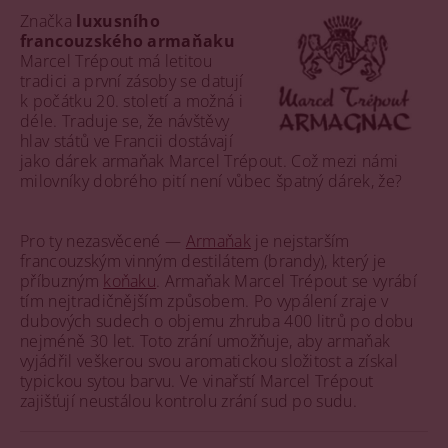
Značka
luxusního
francouzského armaňaku
Marcel Trépout má letitou
tradici a první zásoby se datují
k počátku 20. století a možná i
déle. Traduje se, že návštěvy
hlav států ve Francii dostávají
jako dárek armaňak Marcel Trépout. Což mezi námi
milovníky dobrého pití není vůbec špatný dárek, že?
Pro ty nezasvěcené —
Armaňak
je nejstarším
francouzským vinným destilátem (brandy), který je
příbuzným
koňaku
. Armaňak Marcel Trépout se vyrábí
tím nejtradičnějším způsobem. Po vypálení zraje v
dubových sudech o objemu zhruba 400 litrů po dobu
nejméně 30 let. Toto zrání umožňuje, aby armaňak
vyjádřil veškerou svou aromatickou složitost a získal
typickou sytou barvu. Ve vinařstí Marcel Trépout
zajišťují neustálou kontrolu zrání sud po sudu.