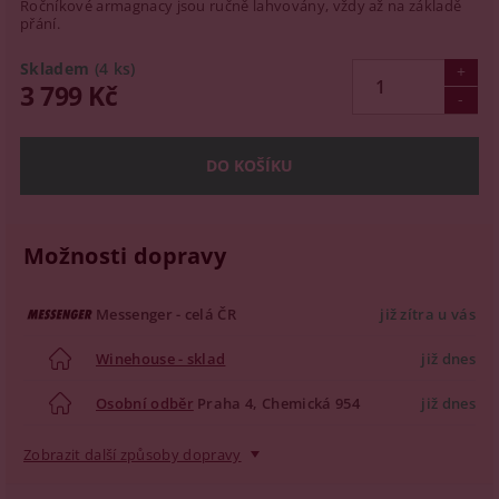
Ročníkové armagnacy jsou ručně lahvovány, vždy až na základě
přání.
Skladem
(4 ks)
3 799 Kč
Možnosti dopravy
Messenger - celá ČR
již zítra u vás
Winehouse - sklad
již dnes
Osobní odběr
Praha 4, Chemická 954
již dnes
Zobrazit další způsoby dopravy