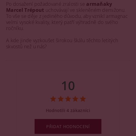
Po dosažení požadované zralosti se
armaňaky
Marcel Trépout
uchovávají ve skleněném demižonu.
To vše se děje z jediného důvodu, aby vznikl armagnac
velmi vysoké kvality, který patří výhradně do svého
ročníku.
A kde jinde vyzkoušet širokou škálu těchto letitých
skvostů než u nás?
10
Hodnotili 4 zákazníci
PŘIDAT HODNOCENÍ