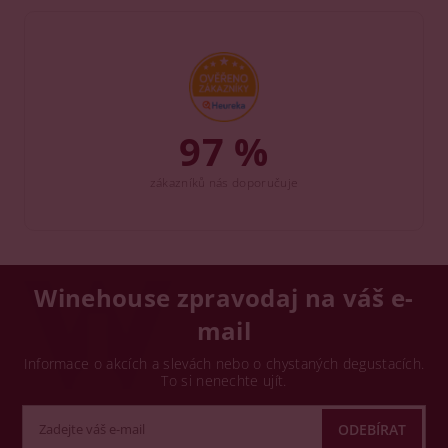
97 %
zákazníků nás doporučuje
Winehouse zpravodaj na váš e-
mail
Informace o akcích a slevách nebo o chystaných degustacích.
To si nenechte ujít.