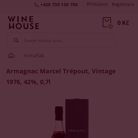
Přihlášení
Registrace
+420 730 150 750
0 Kč
0
Armaňak
Armagnac Marcel Trépout, Vintage
1976, 42%, 0,7l