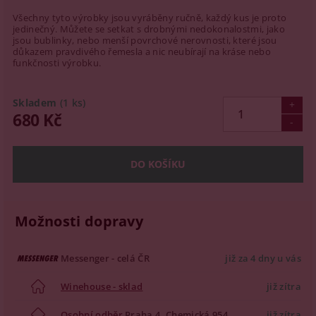
Všechny tyto výrobky jsou vyráběny ručně, každý kus je proto
jedinečný. Můžete se setkat s drobnými nedokonalostmi, jako
jsou bublinky, nebo menší povrchové nerovnosti, které jsou
důkazem pravdivého řemesla a nic neubírají na kráse nebo
funkčnosti výrobku.
Skladem
(1 ks)
680 Kč
Možnosti dopravy
Messenger - celá ČR
již za 4 dny u vás
Winehouse - sklad
již zítra
Osobní odběr
Praha 4, Chemická 954
již zítra