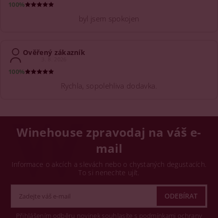
100%
byl jsem spokojen
Ověřený zákazník
3. 8. 2026
100%
Rychla, sopolehliva dodavka.
Winehouse zpravodaj na váš e-
mail
Informace o akcích a slevách nebo o chystaných degustacích.
To si nenechte ujít.
Přihlášením odběru novinek souhlasíte s podmínkami ochrany