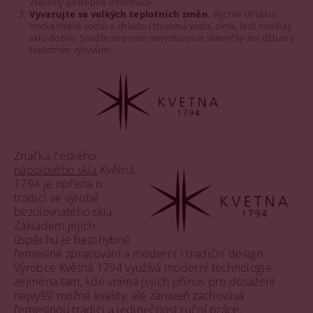
všechny potřebné informace.
Vyvarujte se velkých teplotních změn.
Rychlé střídání
horka (teplá voda) a chladu (studená voda, zima, led) nedělají
sklu dobře. Snažte se proto nevystavovat skleničky ani džbány
teplotním výkyvům.
Značka českého
nápojového skla
Květná
1794 je opřena o
tradici ve výrobě
bezolovnatého skla.
Základem jejich
úspěchu je bezchybné
řemeslné zpracování a moderní i tradiční design.
Výrobce Květná 1794 využívá moderní technologie
zejména tam, kde vnímá jejich přínos pro dosažení
nejvyšší možné kvality, ale zároveň zachovává
řemeslnou tradici a jedinečnost ruční práce.