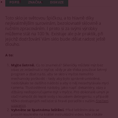
POPIS
ZNAČKA
DISKUZE
Toto sklo je světovou špičkou, a to hlavně díky
nejkvalitnějším surovinám, bezolovnaté sklovině a
ručním zpracováním. I proto si za svými výrobky
můžeme stát na 100 %. Existuje ale pár praktik, při
jejichž dodržování Vám sklo bude dělat radost ještě
dlouho.
A to:
Myjte šetrně.
Co to znamená? Skleničky můžete mýt bez
obav ze zešednutí v myčce, vždy je ale třeba používat šetrný
program a dbát na to, aby se sklo v myčce nemohlo
mechanicky poškodit – tedy aby bylo správně umístěné,
nedotýkalo se dalšího nádobí a aby o něj nezachytávala mycí
ramena. Tlustostěnné nádoby, jako např. dekantéry, vázy a
džbány nedoporučujeme mýt v myčce. Pro dokonalé umytí je
stačí namočit do teplé vody s kouskem detergentu, v případě
těžko dostupných nečistot si hravě poradíte s naším
čističem
usazenin
.
Vyhněte se špatnému leštění.
Před leštěním skla se
prosím koukněte na krátké instruktážní video, kde získáte