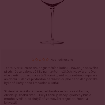
Neohodnoceno
Tento tvar sklenice tzv. degustačního koňaku navazuje na svého
předchůdce balónové číše na nízkých nožkách. Nový tvar dává
více vyniknout aroma a stáří koňaku, něž rozvinutému výparu z
alkoholu. Sklenice je vhodná na digestivy jako například portské,
bylinné likéry nebo i calvados a koňak.
Složení sklářského kmene, ze kterého se taví čirá sklovina,
obsahuje složku titanu. Díky titanu je každý vyrobený kus o
mnoho tvrdší a odolnější při zachování stejné pružnosti a
lehkosti!