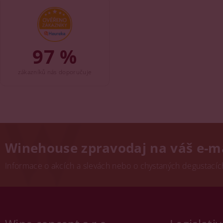
97 %
zákazníků nás doporučuje
Winehouse zpravodaj na váš e-m
Informace o akcích a slevách nebo o chystaných degustacích.