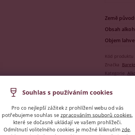
Země původ
Obsah alkoh
Objem lahve
Kód produktu
Značka
Barek
Kategorie
Alk
Dotaz
Souhlas s používáním cookies
Pro co nejlepší zážitek z prohlížení webu od vás
potřebujeme souhlas se
zpracováním souborů cookies
,
které se dočasně ukládají ve vašem prohlížeči.
Odmítnutí volitelného cookies je možné kliknutím
zde
.
napíše příspěvek k této položce.