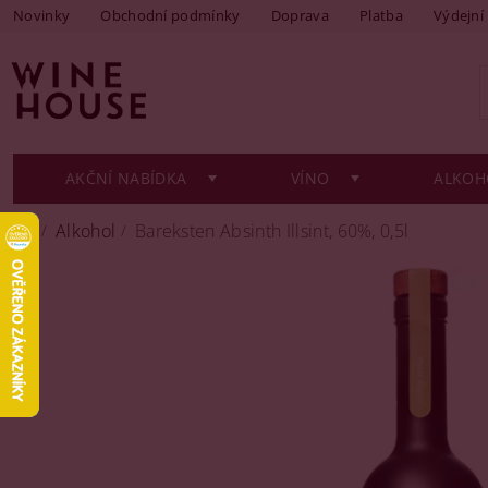
Novinky
Obchodní podmínky
Doprava
Platba
Výdejní
AKČNÍ NABÍDKA
VÍNO
ALKOH
Alkohol
Bareksten Absinth Illsint, 60%, 0,5l