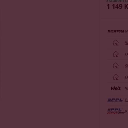
Skladem
(
1 149 
M
W
O
O
O
W
P
P