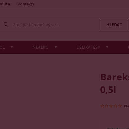
 místa
Kontakty
OL
NEALKO
DELIKATESY
Bareks
0,5l
N