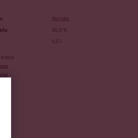
u
Norsko
olu
60,0 %
0,5 l
89868
sten
ohol