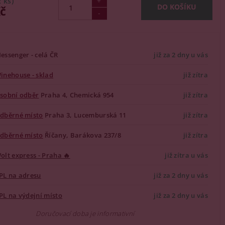
2 ks)
Kč
essenger - celá ČR
již za 2 dny u vás
inehouse - sklad
již zítra
sobní odběr
Praha 4, Chemická 954
již zítra
dběrné místo
Praha 3, Lucemburská 11
již zítra
dběrné místo
Říčany, Barákova 237/8
již zítra
olt express - Praha 🔥
již zítra u vás
PL na adresu
již za 2 dny u vás
PL na výdejní místo
již za 2 dny u vás
Doručovací doba je informativní