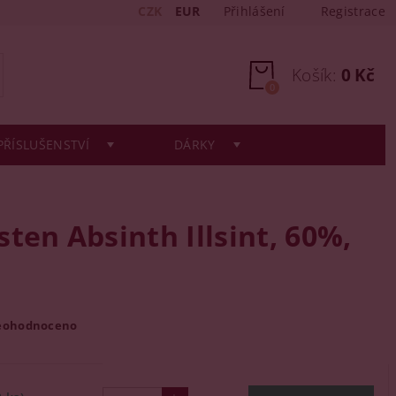
CZK
EUR
Přihlášení
Registrace
Košík:
0 Kč
0
PŘÍSLUŠENSTVÍ
DÁRKY
ten Absinth Illsint, 60%,
eohodnoceno