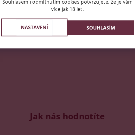
Souhlasem i odmítnutím cookies potvrzujete, že je vám
více jak 18 let.
ní uživatelé mohou vkládat příspěvky. Prosím
přihlaste se
neb
NASTAVENÍ
SOUHLASÍM
Jak nás hodnotíte