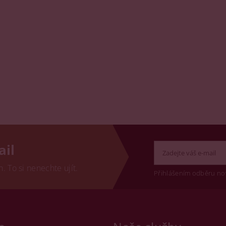
ail
 To si nenechte ujít.
Přihlášením odběru no