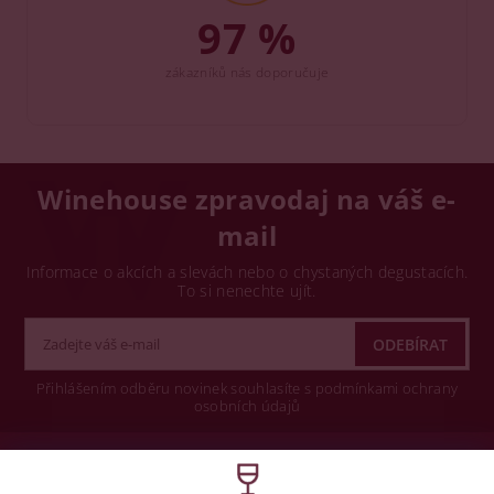
97 %
zákazníků nás doporučuje
Winehouse zpravodaj na váš e-
mail
Informace o akcích a slevách nebo o chystaných degustacích.
To si nenechte ujít.
Přihlášením odběru novinek souhlasíte s podmínkami ochrany
osobních údajů
Wine concept s.r.o.