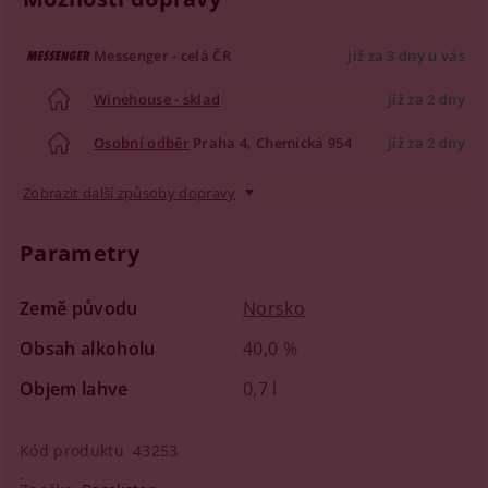
Messenger - celá ČR
již za 3 dny u vás
Winehouse - sklad
již za 2 dny
Osobní odběr
Praha 4, Chemická 954
již za 2 dny
Zobrazit další způsoby dopravy
Parametry
Země původu
Norsko
Obsah alkoholu
40,0 %
Objem lahve
0,7 l
Kód produktu
43253