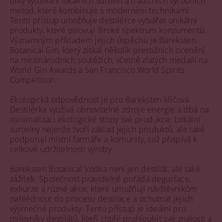
díky využívání lokálních surovin a tradičních výrobních
metod, které kombinuje s moderními technikami.
Tento přístup umožňuje destilérce vytvářet unikátní
produkty, které oslovují široké spektrum konzumentů.
Významným příkladem jejich úspěchu je Bareksten
Botanical Gin, který získal několik prestižních ocenění
na mezinárodních soutěžích, včetně zlatých medailí na
World Gin Awards a San Francisco World Spirits
Competition.
Ekologická odpovědnost je pro Bareksten klíčová.
Destilérka využívá obnovitelné zdroje energie a dbá na
minimalizaci ekologické stopy své produkce. Lokální
suroviny nejenže tvoří základ jejich produktů, ale také
podporují místní farmáře a komunity, což přispívá k
celkové udržitelnosti výroby.
Bareksten Botanical Vodka není jen destilát, ale také
zážitek. Společnost pravidelně pořádá degustace,
exkurze a různé akce, které umožňují návštěvníkům
nahlédnout do procesu destilace a ochutnat jejich
výjimečné produkty. Tento přístup je ideální pro
milovníky destilátů, kteří chtějí prohloubit své znalosti a