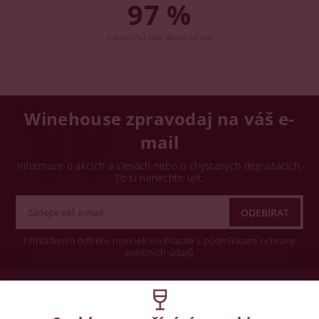
97 %
zákazníků nás doporučuje
Winehouse zpravodaj na váš e-
mail
Informace o akcích a slevách nebo o chystaných degustacích.
To si nenechte ujít.
Přihlášením odběru novinek souhlasíte s podmínkami ochrany
osobních údajů
Wine concept s.r.o.