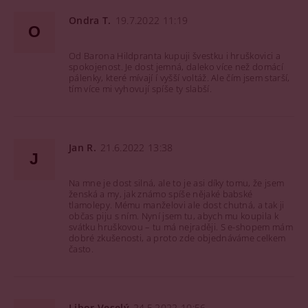
Ondra T.
19.7.2022 11:19
O
Od Barona Hildpranta kupuji švestku i hruškovici a
spokojenost. Je dost jemná, daleko více než domácí
pálenky, které mívají í vyšší voltáž. Ale čím jsem starší,
tím více mi vyhovují spíše ty slabší.
Jan R.
21.6.2022 13:38
J
Na mne je dost silná, ale to je asi díky tomu, že jsem
ženská a my, jak známo spíše nějaké babské
tlamolepy. Mému manželovi ale dost chutná, a tak ji
občas piju s ním. Nyní jsem tu, abych mu koupila k
svátku hruškovou – tu má nejraději. S e-shopem mám
dobré zkušenosti, a proto zde objednáváme celkem
často.
Libor Veselý
24.5.2022 10:56