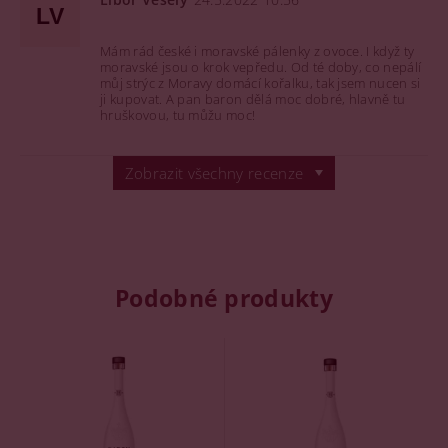
LV
Mám rád české i moravské pálenky z ovoce. I když ty
moravské jsou o krok vepředu. Od té doby, co nepálí
můj strýc z Moravy domácí kořalku, tak jsem nucen si
ji kupovat. A pan baron dělá moc dobré, hlavně tu
hruškovou, tu můžu moc!
Zobrazit všechny recenze
Podobné produkty