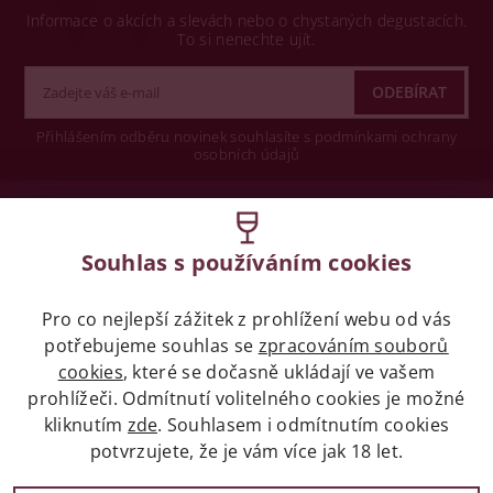
Informace o akcích a slevách nebo o chystaných degustacích.
To si nenechte ujít.
Přihlášením odběru novinek souhlasíte s podmínkami ochrany
osobních údajů
Wine concept s.r.o.
Souhlas s používáním cookies
Legislativa
Pro co nejlepší zážitek z prohlížení webu od vás
Zákaz prodeje alkoholických nápojů osobám
mladších 18 let.
potřebujeme souhlas se
zpracováním souborů
cookies
, které se dočasně ukládají ve vašem
prohlížeči. Odmítnutí volitelného cookies je možné
Naše služby
kliknutím
zde
. Souhlasem i odmítnutím cookies
potvrzujete, že je vám více jak 18 let.
Vše o nákupu