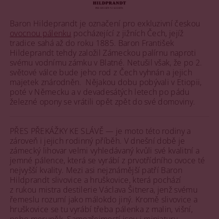
Baron Hildeprandt je označení pro exkluzivní českou
ovocnou pálenku
pocházející z jižních Čech, jejíž
tradice sahá až do roku 1885. Baron František
Hildeprandt tehdy založil Zámeckou palírnu naproti
svému vodnímu zámku v Blatné. Netušil však, že po 2.
světové válce bude jeho rod z Čech vyhnán a jejich
majetek znárodněn. Nějakou dobu pobývali v Etiopii,
poté v Německu a v devadesátých letech po pádu
železné opony se vrátili opět zpět do své domoviny.
PŘES PŘEKÁŽKY KE SLÁVĚ — je moto této rodiny a
zároveň i jejich rodinný příběh. V dnešní době je
zámecký lihovar velmi vyhledávaný kvůli své kvalitní a
jemné pálence, která se vyrábí z prvotřídního ovoce té
nejvyšší kvality. Mezi asi nejznámější patří Baron
Hildprandt slivovice a hruškovice, která pochází
z rukou mistra destilerie Václava Šitnera, jenž svému
řemeslu rozumí jako málokdo jiný. Kromě slivovice a
hruškovice se tu vyrábí třeba pálenka z malin, višní,
nebo meruněk. Samozřejmostí jsou i miniatury