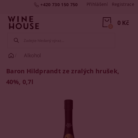
Přihlášení
Registrace
+420 730 150 750
0 Kč
0
Alkohol
Baron Hildprandt ze zralých hrušek,
40%, 0,7l