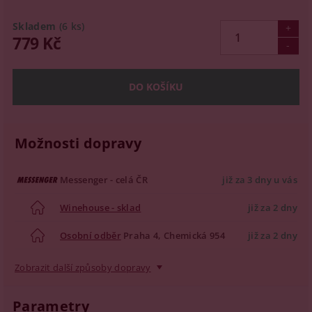
Skladem
(6 ks)
779 Kč
Možnosti dopravy
Messenger - celá ČR
již za 3 dny u vás
Winehouse - sklad
již za 2 dny
Osobní odběr
Praha 4, Chemická 954
již za 2 dny
Zobrazit další způsoby dopravy
Parametry