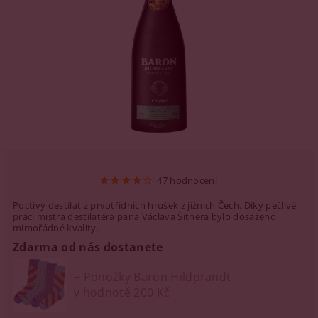
47 hodnocení
Poctivý destilát z prvotřídních hrušek z jižních Čech. Díky pečlivé
práci mistra destilatéra pana Václava Šitnera bylo dosaženo
mimořádné kvality.
Zdarma od nás dostanete
+ Ponožky Baron Hildprandt
v hodnotě 200 Kč