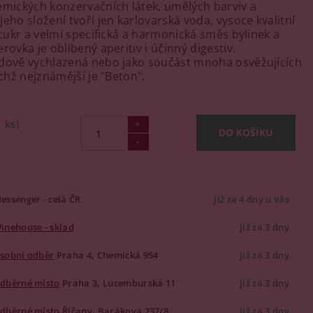
emických konzervačních látek, umělých barviv a
eho složení tvoří jen karlovarská voda, vysoce kvalitní
 cukr a velmi specifická a harmonická směs bylinek a
rovka je oblíbený aperitiv i účinný digestiv.
dově vychlazená nebo jako součást mnoha osvěžujících
ichž nejznámější je "Beton".
1 ks)
essenger - celá ČR
již za 4 dny u vás
inehouse - sklad
již za 3 dny
sobní odběr
Praha 4, Chemická 954
již za 3 dny
dběrné místo
Praha 3, Lucemburská 11
již za 3 dny
dběrné místo
Říčany, Barákova 237/8
již za 3 dny