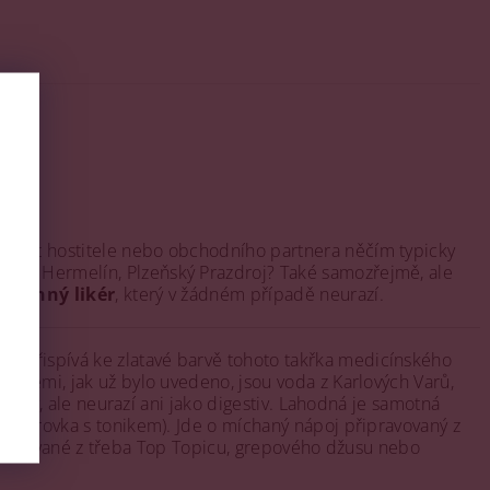
potěšit hostitele nebo obchodního partnera něčím typicky
ník, Hermelín, Plzeňský Prazdroj? Také samozřejmě, ale
bylinný likér
, který v žádném případě neurazí.
h přispívá ke zlatavé barvě tohoto takřka medicínského
encemi, jak už bylo uvedeno, jsou voda z Karlových Varů,
ritiv, ale neurazí ani jako digestiv. Lahodná je samotná
Becherovka s tonikem). Jde o míchaný nápoj připravovaný z
připravované z třeba Top Topicu, grepového džusu nebo