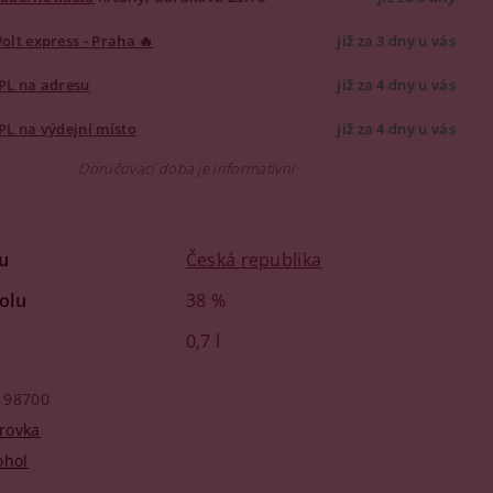
olt express - Praha 🔥
již za 3 dny u vás
PL na adresu
již za 4 dny u vás
PL na výdejní místo
již za 4 dny u vás
Doručovací doba je informativní
u
Česká republika
olu
38 %
0,7 l
98700
rovka
ohol