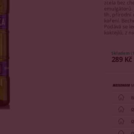
zcela bez ch
emulgátorů. J
líh, přírodní
koření. Beche
Podává se le
koktejlů, z n
Skladem
(
289 Kč
M
W
O
O
O