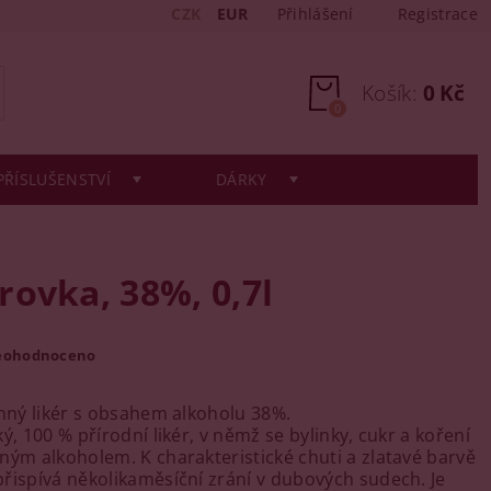
CZK
EUR
Přihlášení
Registrace
Košík:
0 Kč
0
PŘÍSLUŠENSTVÍ
DÁRKY
ovka, 38%, 0,7l
eohodnoceno
inný likér s obsahem alkoholu 38%.
ý, 100 % přírodní likér, v němž se bylinky, cukr a koření
ným alkoholem. K charakteristické chuti a zlatavé barvě
řispívá několikaměsíční zrání v dubových sudech. Je