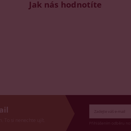
Jak nás hodnotíte
ail
 To si nenechte ujít.
Přihlášením odběru no