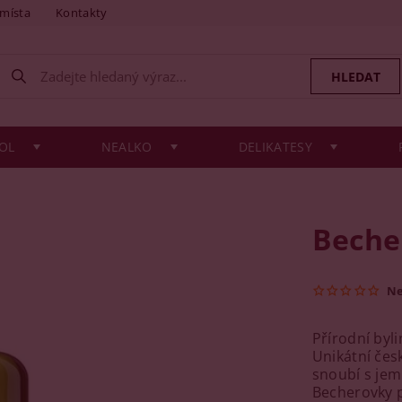
 místa
Kontakty
OL
NEALKO
DELIKATESY
Becher
N
Přírodní byl
Unikátní česk
snoubí s jem
Becherovky p