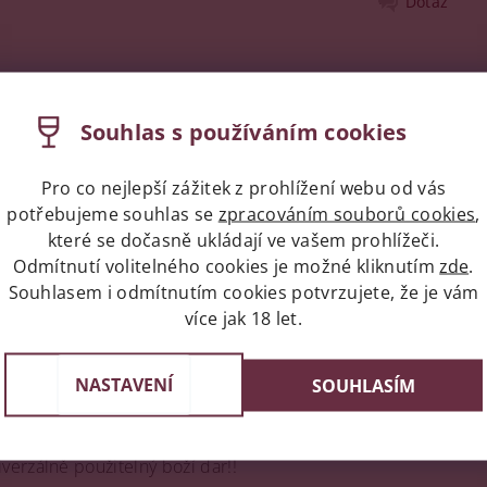
Dotaz
Souhlas s používáním cookies
Pro co nejlepší zážitek z prohlížení webu od vás
potřebujeme souhlas se
zpracováním souborů cookies
,
které se dočasně ukládají ve vašem prohlížeči.
nce! Pokud pojedete na návštěvu do zahraničí a budete chtít 
Odmítnutí volitelného cookies je možné kliknutím
zde
.
! Co reprezentuje českou produkci nejlépe — Pardubický per
Souhlasem i odmítnutím cookies potvrzujete, že je vám
 Karlových varů s názvem
Becherovka
. Jde o
100 % přírodní 
více jak 18 let.
— to vše doplněno jemným alkoholem. Zrání v dubových sudec
vačních látek, umělých barviv a emulgátorů. Hlavními ingredi
NASTAVENÍ
SOUHLASÍM
k a koření. Becherovka má univerzální využití. Hodí se jako ape
tovních
míchaných nápojích
. Asi nejznámějším je tzv. Beton (
šťáva, plátky citronu a ledová drť. Existují i další varianty 
erzálně použitelný boží dar!!