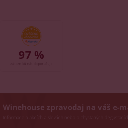
97 %
zákazníků nás doporučuje
Winehouse zpravodaj na váš e-m
Informace o akcích a slevách nebo o chystaných degustacích.