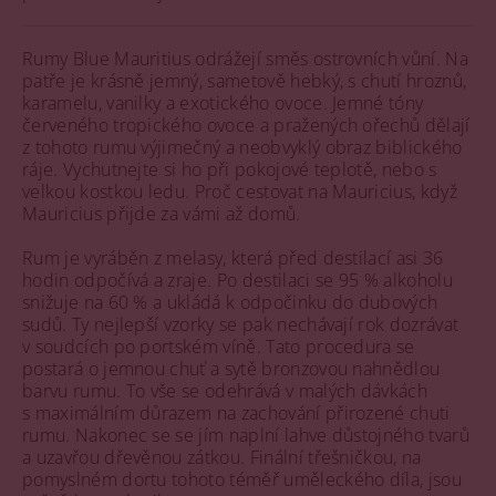
Rumy Blue Mauritius odrážejí směs ostrovních vůní. Na
patře je krásně jemný, sametově hebký, s chutí hroznů,
karamelu, vanilky a exotického ovoce. Jemné tóny
červeného tropického ovoce a pražených ořechů dělají
z tohoto rumu výjimečný a neobvyklý obraz biblického
ráje. Vychutnejte si ho při pokojové teplotě, nebo s
velkou kostkou ledu. Proč cestovat na Mauricius, když
Mauricius přijde za vámi až domů.
Rum je vyráběn z melasy, která před destilací asi 36
hodin odpočívá a zraje. Po destilaci se 95 % alkoholu
snižuje na 60 % a ukládá k odpočinku do dubových
sudů. Ty nejlepší vzorky se pak nechávají rok dozrávat
v soudcích po portském víně. Tato procedura se
postará o jemnou chuť a sytě bronzovou nahnědlou
barvu rumu. To vše se odehrává v malých dávkách
s maximálním důrazem na zachování přirozené chuti
rumu. Nakonec se se jím naplní lahve důstojného tvarů
a uzavřou dřevěnou zátkou. Finální třešničkou, na
pomyslném dortu tohoto téměř uměleckého díla, jsou