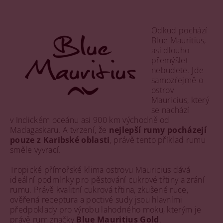
Odkud pochází
Blue Mauritius,
asi dlouho
přemýšlet
nebudete. Jde
samozřejmě o
ostrov
Mauricius, který
se nachází
v Indickém oceánu asi 900 km východně od
Madagaskaru. A tvrzení, že
nejlepší rumy pocházejí
pouze z Karibské oblasti
, právě tento příklad rumu
směle vyvrací.
Tropické přímořské klima ostrovu Mauricius dává
ideální podmínky pro pěstování cukrové třtiny a zrání
rumu. Právě kvalitní cukrová třtina, zkušené ruce,
ověřená receptura a poctivé sudy jsou hlavními
předpoklady pro výrobu lahodného moku, kterým je
právě rum značky
Blue Mauritius Gold
.