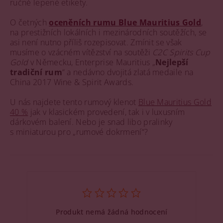
ručně lepené etikety.
O četných
oceněních rumu Blue Mauritius Gold
,
na prestižních lokálních i mezinárodních soutěžích, se
asi není nutno příliš rozepisovat. Zmínit se však
musíme o vzácném vítězství na soutěži
C2C Spirits Cup
Gold
v Německu, Enterprise Mauritius „
Nejlepší
tradiční rum
“ a nedávno dvojitá zlatá medaile na
China 2017 Wine & Spirit Awards.
U nás najdete tento rumový klenot
Blue Mauritius Gold
40 %
jak v klasickém provedení, tak i v luxusním
dárkovém balení. Nebo je snad libo pralinky
s miniaturou pro „rumové dokrmení“?
Produkt nemá žádná hodnocení