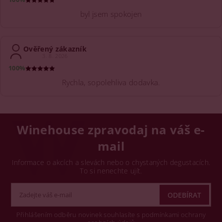
byl jsem spokojen
Ověřený zákazník
3. 8. 2026
100%
Rychla, sopolehliva dodavka.
Winehouse zpravodaj na váš e-
mail
Informace o akcích a slevách nebo o chystaných degustacích.
To si nenechte ujít.
Přihlášením odběru novinek souhlasíte s podmínkami ochrany