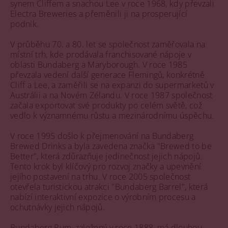
synem Cliffem a snachou Lee v roce 1968, kdy převzali
Electra Breweries a přeměnili ji na prosperující
podnik.
V průběhu 70. a 80. let se společnost zaměřovala na
místní trh, kde prodávala franchisované nápoje v
oblasti Bundaberg a Maryborough. V roce 1985
převzala vedení další generace Flemingů, konkrétně
Cliff a Lee, a zaměřili se na expanzi do supermarketů v
Austrálii a na Novém Zélandu. V roce 1987 společnost
začala exportovat své produkty po celém světě, což
vedlo k významnému růstu a mezinárodnímu úspěchu.
V roce 1995 došlo k přejmenování na Bundaberg
Brewed Drinks a byla zavedena značka "Brewed to be
Better", která zdůrazňuje jedinečnost jejich nápojů.
Tento krok byl klíčový pro rozvoj značky a upevnění
jejího postavení na trhu. V roce 2005 společnost
otevřela turistickou atrakci "Bundaberg Barrel", která
nabízí interaktivní expozice o výrobním procesu a
ochutnávky jejich nápojů.
Bundaberg Rum, založený v roce 1888, má dlouhou