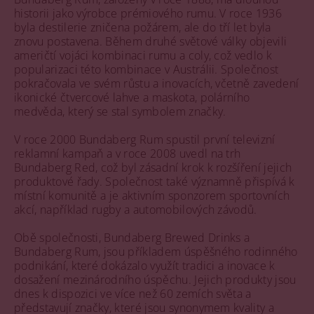
historii jako výrobce prémiového rumu. V roce 1936
byla destilerie zničena požárem, ale do tří let byla
znovu postavena. Během druhé světové války objevili
američtí vojáci kombinaci rumu a coly, což vedlo k
popularizaci této kombinace v Austrálii. Společnost
pokračovala ve svém růstu a inovacích, včetně zavedení
ikonické čtvercové lahve a maskota, polárního
medvěda, který se stal symbolem značky.
V roce 2000 Bundaberg Rum spustil první televizní
reklamní kampaň a v roce 2008 uvedl na trh
Bundaberg Red, což byl zásadní krok k rozšíření jejich
produktové řady. Společnost také významně přispívá k
místní komunitě a je aktivním sponzorem sportovních
akcí, například rugby a automobilových závodů.
Obě společnosti, Bundaberg Brewed Drinks a
Bundaberg Rum, jsou příkladem úspěšného rodinného
podnikání, které dokázalo využít tradici a inovace k
dosažení mezinárodního úspěchu. Jejich produkty jsou
dnes k dispozici ve více než 60 zemích světa a
představují značky, které jsou synonymem kvality a