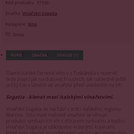
Kód produktu
37936
Značka
Vinařství Sogatia
Kategorie
Víno
Dotaz
POPIS
ZNAČKA
DISKUZE (1)
Slavné italské červené víno v z Toskánska v rezervě,
tedy zrající jak na dubových sudech, tak následně ještě
určitý čas v lahvích ve vinařství před uvedením na trh.
Sogatia - klenot mezi italskými vinařstvími.
Vinařství Sogatia se nachází v srdci italského regionu
Marche. Toto malé rodinné vinařství se věnuje
produkci vynikajících vín s důrazem na kvalitu a tradici.
Vinařství Sogatia je obklopeno krásnými krajinami,
které jsou ideální pro pěstování odrůd jako Verdicchio,