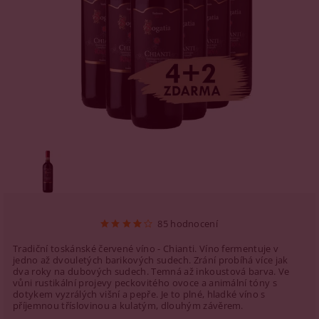
85 hodnocení
Tradiční toskánské červené víno - Chianti. Víno fermentuje v
jedno až dvouletých barikových sudech. Zrání probíhá více jak
dva roky na dubových sudech. Temná až inkoustová barva. Ve
vůni rustikální projevy peckovitého ovoce a animální tóny s
dotykem vyzrálých višní a pepře. Je to plné, hladké víno s
příjemnou tříslovinou a kulatým, dlouhým závěrem.