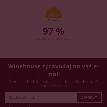
97 %
zákazníků nás doporučuje
Winehouse zpravodaj na váš e-
mail
Informace o akcích a slevách nebo o chystaných degustacích.
To si nenechte ujít.