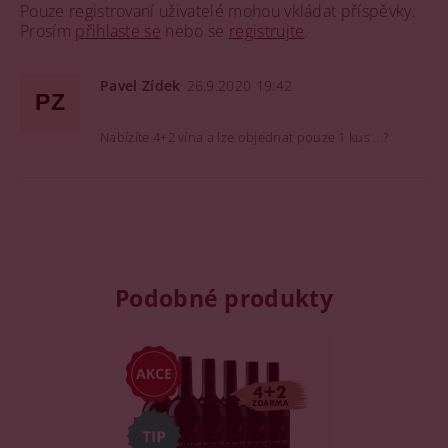
Pouze registrovaní uživatelé mohou vkládat příspěvky.
Prosím
přihlaste se
nebo se
registrujte
.
Pavel Zídek
26.9.2020 19:42
PZ
Nabízíte 4+2 vína a lze objednat pouze 1 kus ...?
Podobné produkty