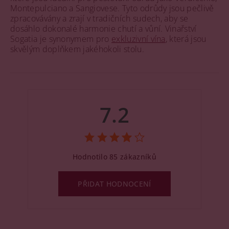
Montepulciano a Sangiovese. Tyto odrůdy jsou pečlivě
zpracovávány a zrají v tradičních sudech, aby se
dosáhlo dokonalé harmonie chutí a vůní. Vinařství
Sogatia je synonymem pro
exkluzivní vína
, která jsou
skvělým doplňkem jakéhokoli stolu.
7.2
Hodnotilo 85 zákazníků
PŘIDAT HODNOCENÍ