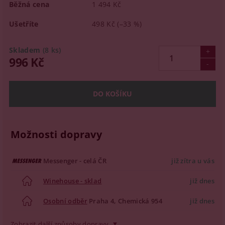
Běžná cena
1 494 Kč
Ušetříte
498 Kč
(–33 %)
Skladem
(8 ks)
996 Kč
Možnosti dopravy
Messenger - celá ČR
již zítra u vás
Winehouse - sklad
již dnes
Osobní odběr
Praha 4, Chemická 954
již dnes
Zobrazit další způsoby dopravy