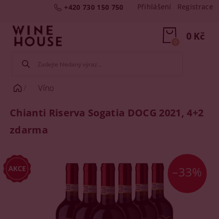
Přihlášení
Registrace
+420 730 150 750
0 Kč
0
Víno
Chianti Riserva Sogatia DOCG 2021, 4+2
zdarma
–33%