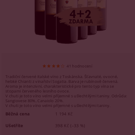
41 hodnocení
Tradiční červené italské víno z Toskánska. Šťavnaté, ovocné,
hebké Chianti z vinařství Sogatia. Barva je rubínově červená.
Aroma je intenzivní, charakteristické pro tento typ vína se
stopami červeného lesního ovoce.
V chuti je toto víno velmi příjemné s ušlechtilými taniny. Odrůda:
Sangiovese 80%, Canaiolo 20%.
V chuti je toto víno velmi příjemné s ušlechtilými taniny.
Běžná cena
1 194 Kč
Ušetříte
398 Kč
(–33 %)