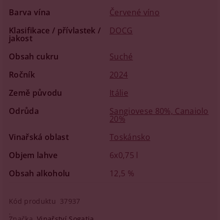
Barva vína
Červené víno
Klasifikace / přívlastek /
DOCG
jakost
Obsah cukru
Suché
Ročník
2024
Země původu
Itálie
Odrůda
Sangiovese 80%, Canaiolo
20%
Vinařská oblast
Toskánsko
Objem lahve
6x0,75 l
Obsah alkoholu
12,5 %
Kód produktu
37937
Značka
Vinařství Sogatia