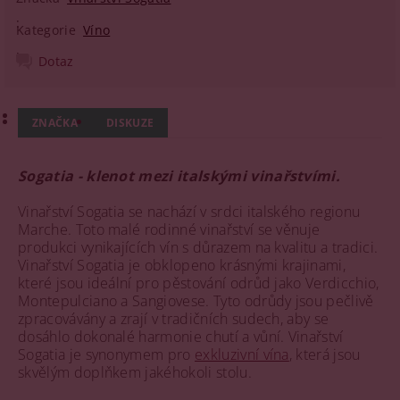
Kategorie
Víno
Dotaz
ZNAČKA
DISKUZE
Sogatia - klenot mezi italskými vinařstvími.
Vinařství Sogatia se nachází v srdci italského regionu
Marche. Toto malé rodinné vinařství se věnuje
produkci vynikajících vín s důrazem na kvalitu a tradici.
Vinařství Sogatia je obklopeno krásnými krajinami,
které jsou ideální pro pěstování odrůd jako Verdicchio,
Montepulciano a Sangiovese. Tyto odrůdy jsou pečlivě
zpracovávány a zrají v tradičních sudech, aby se
dosáhlo dokonalé harmonie chutí a vůní. Vinařství
Sogatia je synonymem pro
exkluzivní vína
, která jsou
skvělým doplňkem jakéhokoli stolu.