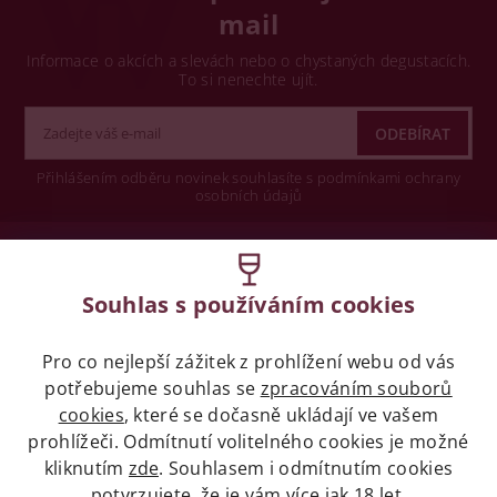
mail
Informace o akcích a slevách nebo o chystaných degustacích.
To si nenechte ujít.
Přihlášením odběru novinek souhlasíte s podmínkami ochrany
osobních údajů
Wine concept s.r.o.
Souhlas s používáním cookies
Legislativa
Pro co nejlepší zážitek z prohlížení webu od vás
Zákaz prodeje alkoholických nápojů osobám
potřebujeme souhlas se
mladších 18 let.
zpracováním souborů
cookies
, které se dočasně ukládají ve vašem
prohlížeči. Odmítnutí volitelného cookies je možné
Naše služby
kliknutím
zde
. Souhlasem i odmítnutím cookies
potvrzujete, že je vám více jak 18 let.