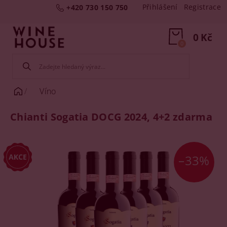
Přihlášení
Registrace
+420 730 150 750
0 Kč
0
Víno
Chianti Sogatia DOCG 2024, 4+2 zdarma
–33%