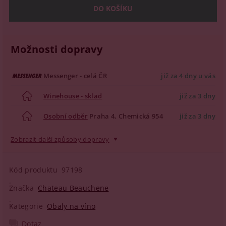
Možnosti dopravy
Messenger - celá ČR
již za 4 dny u vás
Winehouse - sklad
již za 3 dny
Osobní odběr
Praha 4, Chemická 954
již za 3 dny
Zobrazit další způsoby dopravy
Kód produktu
97198
Značka
Chateau Beauchene
Kategorie
Obaly na víno
Dotaz