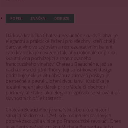
POPIS
ZNAČKA
DISKUZE
Dárková krabička Chateau Beauchêne na dvě lahve je
elegantní a praktické řešení pro všechny, kteří chtějí
darovat víno ve stylovém a reprezentativním balení.
Tato krabička je navržena tak, aby dokonale doplnila
kvalitní vína pocházející z renomovaného
francouzského vinařství Chateau Beauchêne, jež se
nachází v srdci jižní Rhôny. Její sofistikovaný design
podtrhuje exkluzivitu obsahu a zároveň poskytuje
bezpečné a pevné uložení dvou lahví. Krabička je
ideální nejen jako dárek pro přátele či obchodní
partnery, ale také jako elegantní způsob servírování při
slavnostních příležitostech.
Château Beauchêne je vinařství s bohatou historií
sahající až do roku 1794, kdy rodina Bernardových
poprvé zakoupila vinice po Francouzské revoluci. Dnes
je vedení vinařství v rukou Michela Bernarda a jeho