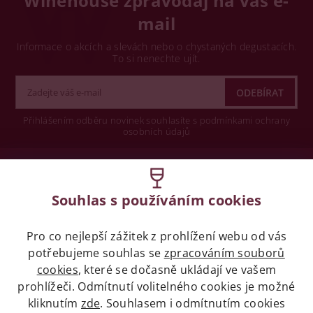
Winehouse zpravodaj na váš e-
mail
Informace o akcích a slevách nebo o chystaných degustacích.
To si nenechte ujít.
Přihlášením odběru novinek souhlasíte s podmínkami ochrany
osobních údajů
Wine concept s.r.o.
Souhlas s používáním cookies
Legislativa
Pro co nejlepší zážitek z prohlížení webu od vás
Zákaz prodeje alkoholických nápojů osobám
potřebujeme souhlas se
zpracováním souborů
mladších 18 let.
cookies
, které se dočasně ukládají ve vašem
prohlížeči. Odmítnutí volitelného cookies je možné
Naše služby
kliknutím
zde
. Souhlasem i odmítnutím cookies