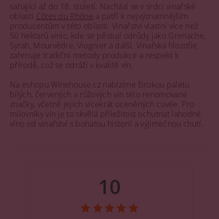
sahající až do 18. století. Nachází se v srdci vinařské
oblasti
Côtes du Rhône
a patří k nejvýznamnějším
producentům v této oblasti. Vinařství vlastní více než
50 hektarů vinic, kde se pěstují odrůdy jako Grenache,
Syrah, Mourvèdre, Viognier a další. Vinařská filozofie
zahrnuje tradiční metody produkce a respekt k
přírodě, což se odráží v kvalitě vín.
Na eshopu Winehouse.cz nabízíme širokou paletu
bílých, červených a růžových vín této renomované
značky, včetně jejich vícekrát oceněných cuvée. Pro
milovníky vín je to skvělá příležitost ochutnat lahodné
víno od vinařství s bohatou historií a výjimečnou chutí.
10