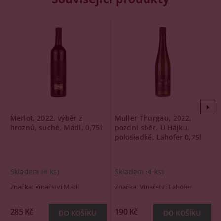
Merlot, 2022, výběr z
Muller Thurgau, 2022,
hroznů, suché, Mádl, 0,75l
pozdní sběr, U Hájku,
polosladké, Lahofer 0,75l
Skladem
(4 ks)
Skladem
(4 ks)
Značka:
Vinařství Mádl
Značka:
Vinařství Lahofer
285 Kč
190 Kč