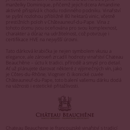
manželky Dominique, přičemž jejich dcera Amandine
aktivně přispívá k chodu rodinného podniku. Vinařství
se pyšní rozlohou přibližně 80 hektarů vinic, včetně
prestižních poloh v Châteauneuf-du-Pape. Vína z
tohoto domu jsou oceňována pro svou komplexnost,
charakter a důraz na udržitelnost, což potvrzuje i
certifikace HVE na nejvyšší úrovni.
Tato dárková krabička je nejen symbolem vkusu a
elegance, ale zároveň zrcadlí hodnoty vinařství Chateau
Beauchêne – úctu k tradici, přírodě a smysl pro detail.
Ať už plánujete darovat některé z výjimečných vín, jako
je Côtes-du-Rhône, Viognier či ikonické cuvée
Châteauneuf-du-Pape, toto balení vašemu dárku dodá
na vážnosti i estetické přitažlivosti.
Chateau Beauchene je francouzské vinařství s tradicí