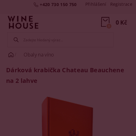
Přihlášení
Registrace
+420 730 150 750
0 Kč
0
Obaly na víno
Dárková krabička Chateau Beauchene
na 2 lahve