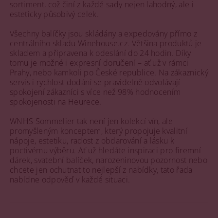
sortiment, což činí z každé sady nejen lahodný, ale i
esteticky působivý celek.
Všechny balíčky jsou skládány a expedovány přímo z
centrálního skladu Winehouse.cz. Většina produktů je
skladem a připravena k odeslání do 24 hodin. Díky
tomu je možné i expresní doručení – ať už v rámci
Prahy, nebo kamkoli po České republice. Na zákaznický
servis i rychlost dodání se pravidelně odvolávají
spokojení zákazníci s více než 98% hodnocením
spokojenosti na Heurece.
WNHS Sommelier tak není jen kolekcí vín, ale
promyšleným konceptem, který propojuje kvalitní
nápoje, estetiku, radost z obdarování a lásku k
poctivému výběru. Ať už hledáte inspiraci pro firemní
dárek, svatební balíček, narozeninovou pozornost nebo
chcete jen ochutnat to nejlepší z nabídky, tato řada
nabídne odpověď v každé situaci.