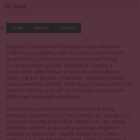
Dotaz
POPIS
ZNAČKA
DISKUZE
Elegantní dárková krabička na tři vína je ideálním
řešením pro každého, kdo chce víno předat stylově,
bezpečně a s důrazem na reprezentativní vzhled.
Černé provedení působí nadčasově, luxusně a
univerzálně, díky čemuž se hodí jak pro soukromé
oslavy, tak pro firemní příležitosti, obchodní jednání
nebo slavnostní události. Krabička přirozeně podtrhuje
hodnotu obsahu a vytváří profesionální první dojem
ještě před samotným otevřením.
Základem je pevná kartonová konstrukce, která
poskytuje dostatečnou ochranu lahvím při manipulaci i
přepravě. Použitý materiál je navržen tak, aby odolal
běžnému zatížení a zároveň si zachoval elegantní
vzhled bez deformací. Vnitřní prostor je rozdělen