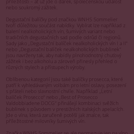
příležitosti – ať už jde o dárek, společenskou událost
nebo soukromý zážitek.
Degustační balíčky pod značkou WNHS Sommelier
tvoří důležitou součást nabídky. Vybírat lze například z
balení nealkoholických vín, šumivých variant nebo
tradičních degustačních sad podle odrůd či regionů.
Sady jako „Degustační balíček nealkoholických vín I a II“
nebo „Degustační balíček nealkoholických bublinek“
jsou navrženy tak, aby nabídly plnohodnotný chuťový
zážitek i bez alkoholu a zároveň přinesly přehled o
různých stylech a přístupech výroby.
Oblíbenou kategorií jsou také balíčky prosecca, které
patří k vyhledávaným volbám pro letní oslavy, posezení
s přáteli nebo slavnostní chvíle. Například „Letní
balíček Prosecco“ nebo „Best of Prosecco
Valdobbiadene DOCG“ přinášejí kombinaci svěžích
bublinek s původem v prestižních italských apelacích.
Jde o vína, která zaručeně potěší jak znalce, tak
příležitostné milovníky šumivých vín.
Značka WNHS Sommelier se ale neomezuje jen na víno