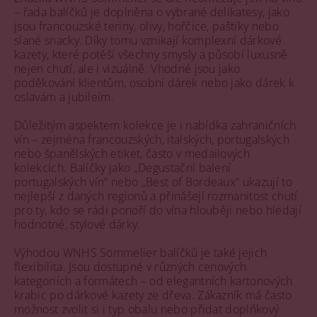
– řada balíčků je doplněna o vybrané delikatesy, jako
jsou francouzské teriny, olivy, hořčice, paštiky nebo
slané snacky. Díky tomu vznikají komplexní dárkové
kazety, které potěší všechny smysly a působí luxusně
nejen chutí, ale i vizuálně. Vhodné jsou jako
poděkování klientům, osobní dárek nebo jako dárek k
oslavám a jubileím.
Důležitým aspektem kolekce je i nabídka zahraničních
vín – zejména francouzských, italských, portugalských
nebo španělských etiket, často v medailových
kolekcích. Balíčky jako „Degustační balení
portugalských vín“ nebo „Best of Bordeaux“ ukazují to
nejlepší z daných regionů a přinášejí rozmanitost chutí
pro ty, kdo se rádi ponoří do vína hlouběji nebo hledají
hodnotné, stylové dárky.
Výhodou WNHS Sommelier balíčků je také jejich
flexibilita. Jsou dostupné v různých cenových
kategoriích a formátech – od elegantních kartonových
krabic po dárkové kazety ze dřeva. Zákazník má často
možnost zvolit si i typ obalu nebo přidat doplňkový