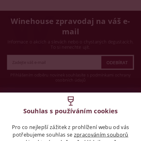
Winehouse zpravodaj na váš e-
mail
Informace o akcích a slevách nebo o chystaných degustacích.
To si nenechte ujít.
Přihlášením odběru novinek souhlasíte s podmínkami ochrany
osobních údajů
Wine concept s.r.o.
Souhlas s používáním cookies
Legislativa
Pro co nejlepší zážitek z prohlížení webu od vás
Zákaz prodeje alkoholických nápojů osobám
potřebujeme souhlas se
mladších 18 let.
zpracováním souborů