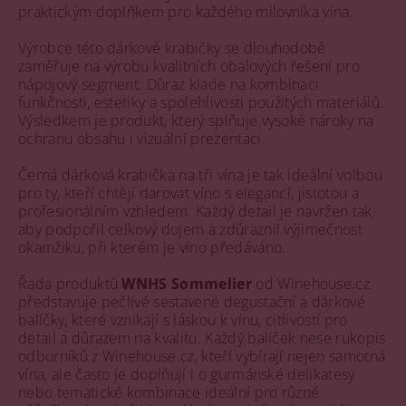
praktickým doplňkem pro každého milovníka vína.
Výrobce této dárkové krabičky se dlouhodobě
zaměřuje na výrobu kvalitních obalových řešení pro
nápojový segment. Důraz klade na kombinaci
funkčnosti, estetiky a spolehlivosti použitých materiálů.
Výsledkem je produkt, který splňuje vysoké nároky na
ochranu obsahu i vizuální prezentaci.
Černá dárková krabička na tři vína je tak ideální volbou
pro ty, kteří chtějí darovat víno s elegancí, jistotou a
profesionálním vzhledem. Každý detail je navržen tak,
aby podpořil celkový dojem a zdůraznil výjimečnost
okamžiku, při kterém je víno předáváno.
Řada produktů
WNHS Sommelier
od Winehouse.cz
představuje pečlivě sestavené degustační a dárkové
balíčky, které vznikají s láskou k vínu, citlivostí pro
detail a důrazem na kvalitu. Každý balíček nese rukopis
odborníků z Winehouse.cz, kteří vybírají nejen samotná
vína, ale často je doplňují i o gurmánské delikatesy
nebo tematické kombinace ideální pro různé