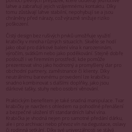
pomocí pevných přepážek, které oddělují jednotlivé
lahve a zabraňují jejich vzájemnému kontaktu. Díky
tomu zůstávají lahve stabilní, nepohybují se a jsou
chráněny před nárazy, což výrazně snižuje riziko
poškození.
Čistý design bez rušivých prvků umožňuje využití
krabičky v mnoha různých situacích. Skvěle se hodí
jako obal pro dárkové balení vína k narozeninám,
výročím, svátkům nebo jako poděkování. Stejně dobře
poslouží i ve firemním prostředí, kde pomůže
prezentovat víno jako hodnotný a promyšlený dar pro
obchodní partnery, zaměstnance či klienty. Díky
neutrálnímu barevnému provedení lze krabičku
snadno kombinovat s dalšími doplňky, jako jsou
dárkové tašky, stuhy nebo osobní věnování.
Praktickým benefitem je také snadná manipulace. Tvar
krabičky je navržen s ohledem na pohodlné přenášení
a bezpečné uložení tří standardních lahví vína.
Krabička je vhodná nejen pro samotné předání dárku,
ale i pro archivaci nebo převoz vín na degustace, oslavy
či rodinná setkání. Díky své univerzálnosti se stává