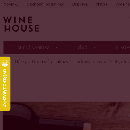
Novinky
Obchodní podmínky
Doprava
Platba
Výdejní
AKČNÍ NABÍDKA
VÍNO
ALKOH
Dárky
Dárkové poukazy
Dárkový poukaz 4000, elek