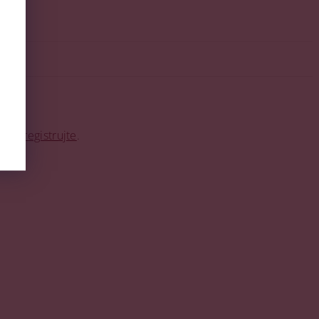
o se
registrujte
.