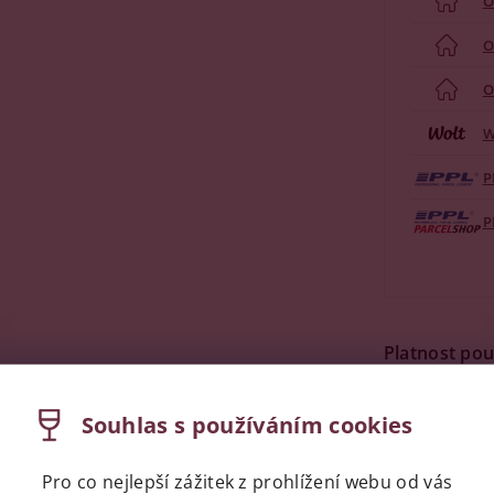
O
O
O
W
P
P
Platnost po
Kód produktu
Souhlas s používáním cookies
Kategorie
Dár
Dotaz
Pro co nejlepší zážitek z prohlížení webu od vás