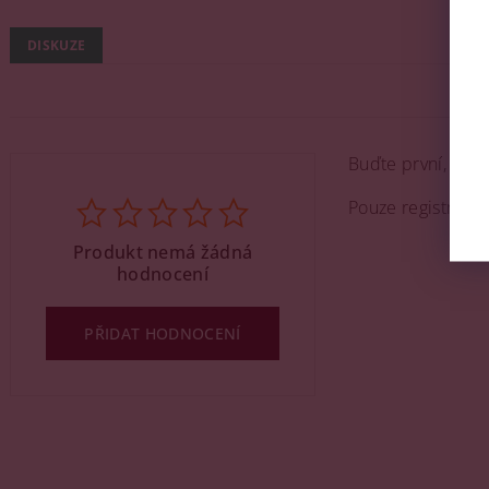
DISKUZE
Buďte první, kdo 
Pouze registrova
Produkt nemá žádná
hodnocení
PŘIDAT HODNOCENÍ