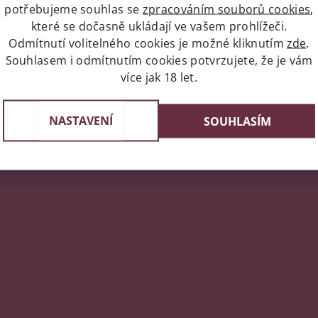
potřebujeme souhlas se
zpracováním souborů cookies
,
které se dočasně ukládají ve vašem prohlížeči.
Odmítnutí volitelného cookies je možné kliknutím
zde
.
Souhlasem i odmítnutím cookies potvrzujete, že je vám
více jak 18 let.
napíše příspěvek k této položce.
NASTAVENÍ
SOUHLASÍM
ní uživatelé mohou vkládat příspěvky. Prosím
přihlaste se
neb