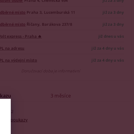
sobní odběr
Praha 4, Chemická 954
již za 3 dny
dběrné místo
Praha 3, Lucemburská 11
již za 3 dny
dběrné místo
Říčany, Barákova 237/8
již za 3 dny
olt express - Praha 🔥
již dnes u vás
PL na adresu
již za 4 dny u vás
PL na výdejní místo
již za 4 dny u vás
Doručovací doba je informativní
ukazu
3 měsíce
94752
kové poukazy