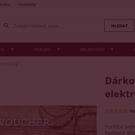
 místa
Kontakty
OL
NEALKO
DELIKATESY
tronický
Dárko
elekt
N
Potěšte své
hodnotě 4000