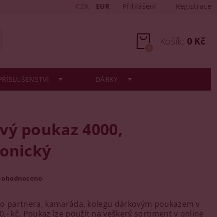
CZK
EUR
Přihlášení
Registrace
Košík:
0 Kč
0
PŘÍSLUŠENSTVÍ
DÁRKY
vý poukaz 4000,
ronický
eohodnoceno
ho partnera, kamaráda, kolegu dárkovým poukazem v
,- kč. Poukaz lze použít na veškerý sortiment v online