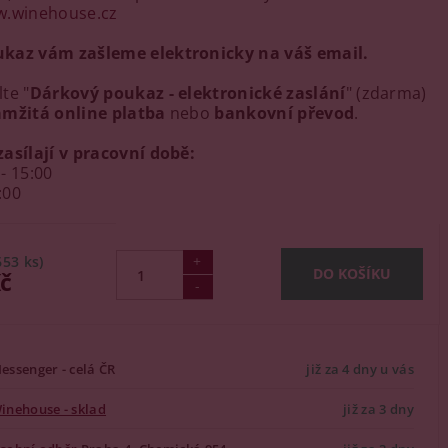
.winehouse.cz
kaz vám zašleme elektronicky na váš email.
te "
Dárkový poukaz - elektronické zaslání
" (zdarma)
mžitá online platba
nebo
bankovní převod
.
asílají v pracovní době
:
 - 15:00
:00
653 ks)
Kč
essenger - celá ČR
již za 4 dny u vás
inehouse - sklad
již za 3 dny