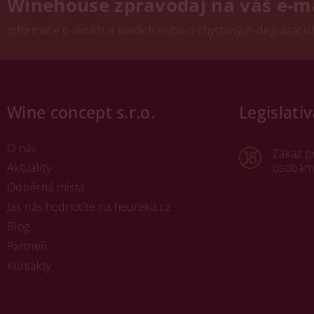
Winehouse zpravodaj na váš e-m
Informace o akcích a slevách nebo o chystaných degustacích.
Wine concept s.r.o.
Legislativ
O nás
Zákaz p
Aktuality
osobám 
Odběrná místa
Jak nás hodnotíte na heureka.cz
Blog
Partneři
Kontakty