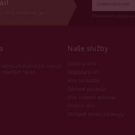
ail
 To si nenechte ujít.
Přihlášením odběru no
a
Naše služby
Dárková vína
rodeje alkoholických nápojů
mladších 18 let.
Degustace vín
Víno na svatbu
Dárkové poukazy
Víno s vlastní etiketou
Firemní víno
Míchané drinky a koktejly