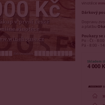
vinotéce
www
Dárkový pou
Dopravu zvol
a platbu
Oka
Poukazy se z
Po - Čt - 8:00
Pá - 8:00 - 14
Skladem
(
4 000 
M
W