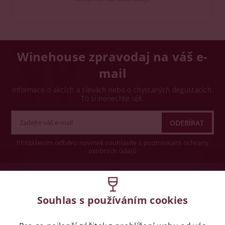
Winehouse zpravodaj na váš e-
mail
Informace o akcích a slevách nebo o chystaných degustacích.
To si nenechte ujít.
Přihlášením odběru novinek souhlasíte s podmínkami ochrany
osobních údajů
Wine concept s.r.o.
Souhlas s používáním cookies
Legislativa