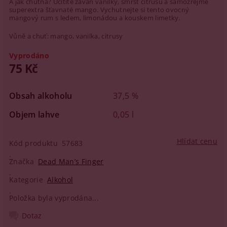
A jak chutná? Ucítíte závan vanilky, smršť citrusů a samozřejmě
superextra šťavnaté mango. Vychutnejte si tento ovocný
mangový rum s ledem, limonádou a kouskem limetky.
Vůně a chuť: mango, vanilka, citrusy
Vyprodáno
75 Kč
Obsah alkoholu
37,5 %
Objem lahve
0,05 l
Hlídat cenu
Kód produktu
57683
Značka
Dead Man’s Finger
Kategorie
Alkohol
Položka byla vyprodána...
Dotaz