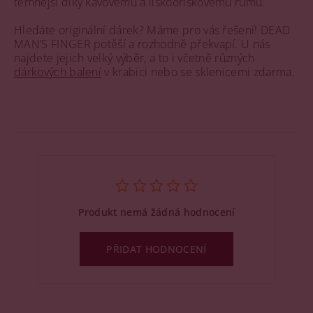
temnější díky kávovému a lískooříškovému rumu.
Hledáte originální dárek? Máme pro vás řešení! DEAD
MAN’S FINGER potěší a rozhodně překvapí. U nás
najdete jejich velký výběr, a to i včetně různých
dárkových balení
v krabici nebo se sklenicemi zdarma.
Produkt nemá žádná hodnocení
PŘIDAT HODNOCENÍ