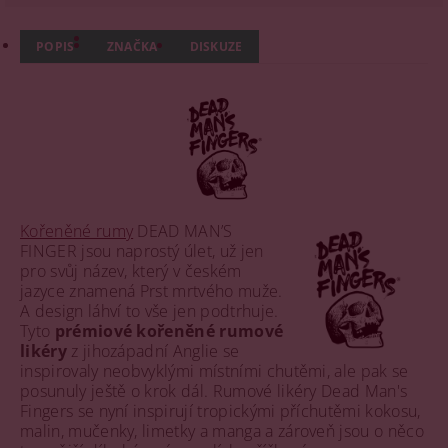
POPIS
ZNAČKA
DISKUZE
Kořeněné rumy
DEAD MAN’S
FINGER jsou naprostý úlet, už jen
pro svůj název, který v českém
jazyce znamená Prst mrtvého muže.
A design láhví to vše jen podtrhuje.
Tyto
prémiové kořeněné rumové
likéry
z jihozápadní Anglie se
inspirovaly neobvyklými místními chutěmi, ale pak se
posunuly ještě o krok dál. Rumové likéry Dead Man's
Fingers se nyní inspirují tropickými příchutěmi kokosu,
malin, mučenky, limetky a manga a zároveň jsou o něco