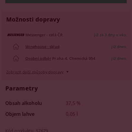
Možnosti dopravy
Messenger - celá ČR
již za 3 dny u vás
Winehouse - sklad
již dnes
Osobní odběr
Praha 4, Chemická 954
již dnes
Zobrazit další způsoby dopravy
Parametry
Obsah alkoholu
37,5 %
Objem lahve
0,05 l
Kód produktu
57679