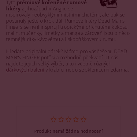
Tyto
prémiové kořeněné rumové
likéry
z jihozápadní Anglie se
inspirovaly neobvyklými místními chutěmi, ale pak se
posunuly ještě o krok dál. Rumové likéry Dead Man's
Fingers se nyní inspirují tropickými příchutěmi kokosu,
malin, mučenky, limetky a manga a zároveň jsou o něco
temnější díky kávovému a lískooříškovému rumu.
Hledáte originální dárek? Máme pro vás řešení! DEAD
MAN’S FINGER potěší a rozhodně překvapí. U nás
najdete jejich velký výběr, a to i včetně různých
dárkových balení
v krabici nebo se sklenicemi zdarma.
Produkt nemá žádná hodnocení