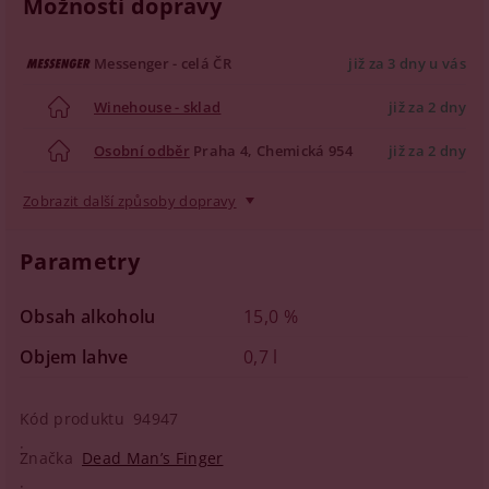
Možnosti dopravy
Messenger - celá ČR
již za 3 dny u vás
Winehouse - sklad
již za 2 dny
Osobní odběr
Praha 4, Chemická 954
již za 2 dny
Zobrazit další způsoby dopravy
Parametry
Obsah alkoholu
15,0 %
Objem lahve
0,7 l
Kód produktu
94947
Značka
Dead Man’s Finger