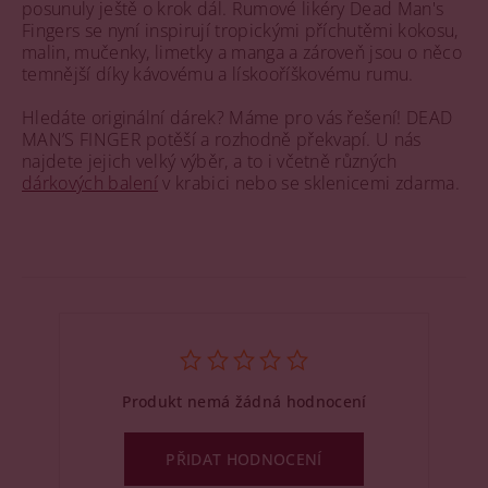
posunuly ještě o krok dál. Rumové likéry Dead Man's
Fingers se nyní inspirují tropickými příchutěmi kokosu,
malin, mučenky, limetky a manga a zároveň jsou o něco
temnější díky kávovému a lískooříškovému rumu.
Hledáte originální dárek? Máme pro vás řešení! DEAD
MAN’S FINGER potěší a rozhodně překvapí. U nás
najdete jejich velký výběr, a to i včetně různých
dárkových balení
v krabici nebo se sklenicemi zdarma.
Produkt nemá žádná hodnocení
PŘIDAT HODNOCENÍ