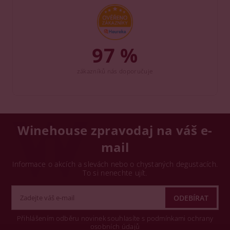
97 %
zákazníků nás doporučuje
Winehouse zpravodaj na váš e-
mail
Informace o akcích a slevách nebo o chystaných degustacích.
To si nenechte ujít.
Přihlášením odběru novinek souhlasíte s podmínkami ochrany
osobních údajů