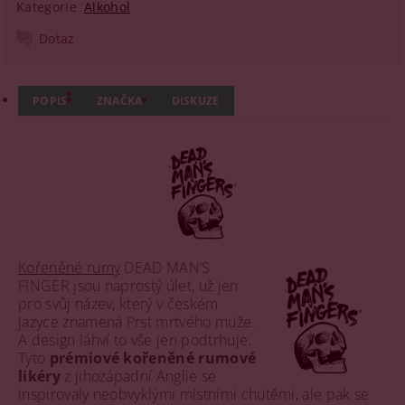
Kategorie
Alkohol
Dotaz
POPIS
ZNAČKA
DISKUZE
Kořeněné rumy
DEAD MAN’S
FINGER jsou naprostý úlet, už jen
pro svůj název, který v českém
jazyce znamená Prst mrtvého muže.
A design láhví to vše jen podtrhuje.
Tyto
prémiové kořeněné rumové
likéry
z jihozápadní Anglie se
inspirovaly neobvyklými místními chutěmi, ale pak se