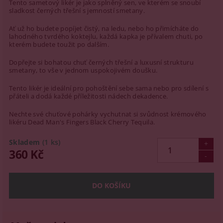
Tento sametový likér je jako splněný sen, ve kterém se snoubí
sladkost černých třešní s jemností smetany.
Ať už ho budete popíjet čistý, na ledu, nebo ho přimícháte do
lahodného tvrdého koktejlu, každá kapka je přívalem chuti, po
kterém budete toužit po dalším.
Dopřejte si bohatou chuť černých třešní a luxusní strukturu
smetany, to vše v jednom uspokojivém doušku.
Tento likér je ideální pro pohoštění sebe sama nebo pro sdílení s
přáteli a dodá každé příležitosti nádech dekadence.
Nechte své chuťové pohárky vychutnat si svůdnost krémového
likéru Dead Man's Fingers Black Cherry Tequila.
Skladem
(1 ks)
360 Kč