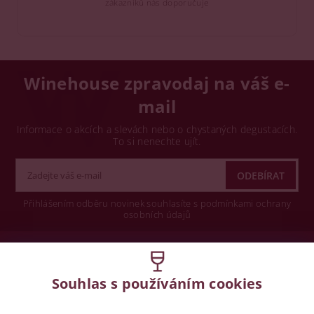
zákazníků nás doporučuje
Winehouse zpravodaj na váš e-
mail
Informace o akcích a slevách nebo o chystaných degustacích.
To si nenechte ujít.
Přihlášením odběru novinek souhlasíte s podmínkami ochrany
osobních údajů
Wine concept s.r.o.
Souhlas s používáním cookies
Legislativa