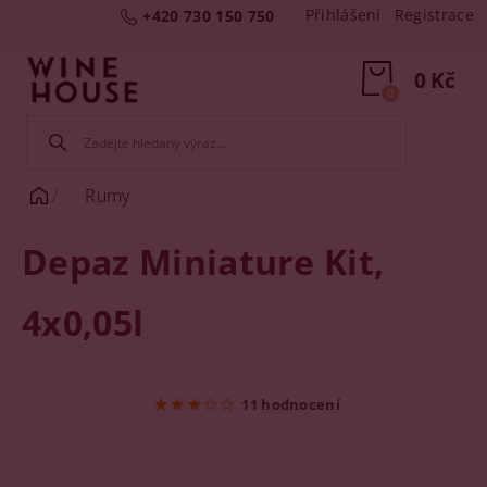
Přihlášení
Registrace
+420 730 150 750
0 Kč
0
Rumy
Depaz Miniature Kit,
4x0,05l
11 hodnocení