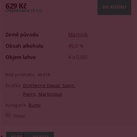
629 Kč
Objednáno
(8 ks)
Země původu
Martinik
Obsah alkoholu
45,0 %
Objem lahve
4 x 0,05l
Kód produktu
46418
Značka
Distillerrie Depaz, Saint-
Pierre, Martinique
Kategorie
Rumy
Dotaz
POPIS
DISKUZE